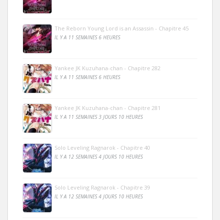
The Reborn Young Lord is an Assassin - Chapitre 45
IL Y A 11 SEMAINES 6 HEURES
Yankee JK Kuzuhana-chan - Chapitre 282
IL Y A 11 SEMAINES 6 HEURES
Yankee JK Kuzuhana-chan - Chapitre 281
IL Y A 11 SEMAINES 3 JOURS 10 HEURES
Solo Leveling Ragnarok - Chapitre 40
IL Y A 12 SEMAINES 4 JOURS 10 HEURES
Solo Leveling Ragnarok - Chapitre 39
IL Y A 12 SEMAINES 4 JOURS 10 HEURES