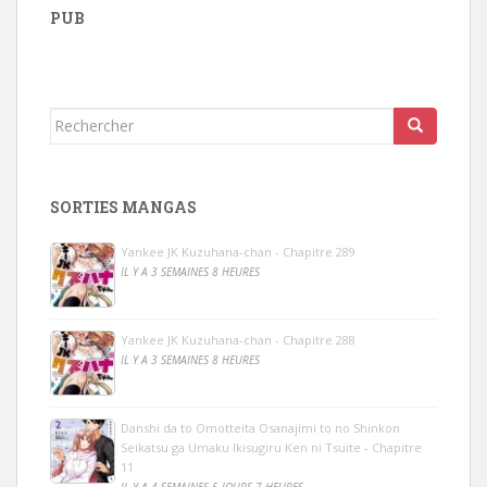
PUB
Rechercher...
SORTIES MANGAS
Yankee JK Kuzuhana-chan - Chapitre 289
IL Y A 3 SEMAINES 8 HEURES
Yankee JK Kuzuhana-chan - Chapitre 288
IL Y A 3 SEMAINES 8 HEURES
Danshi da to Omotteita Osanajimi to no Shinkon
Seikatsu ga Umaku Ikisugiru Ken ni Tsuite - Chapitre
11
IL Y A 4 SEMAINES 5 JOURS 7 HEURES