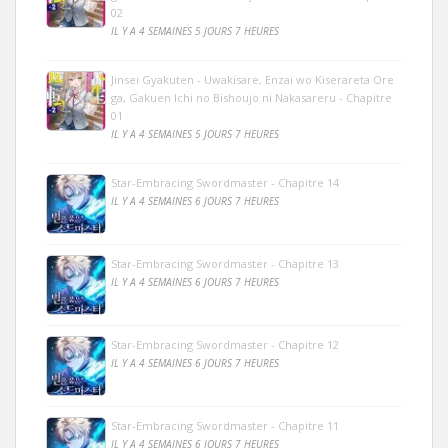
02
IL Y A 4 SEMAINES 5 JOURS 7 HEURES
Jinsei Gyakuten - Uwakisare, Enzai wo Kiserareta Ore
ga, Gakuen Ichi no Bishoujo ni Nakasareru - Chapitre
01
IL Y A 4 SEMAINES 5 JOURS 7 HEURES
Star-Embracing Swordmaster - Chapitre 14
IL Y A 4 SEMAINES 6 JOURS 7 HEURES
Star-Embracing Swordmaster - Chapitre 13
IL Y A 4 SEMAINES 6 JOURS 7 HEURES
Star-Embracing Swordmaster - Chapitre 12
IL Y A 4 SEMAINES 6 JOURS 7 HEURES
Star-Embracing Swordmaster - Chapitre 11
IL Y A 4 SEMAINES 6 JOURS 7 HEURES