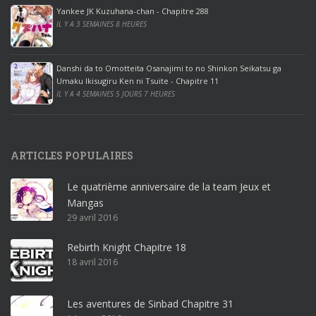
ff
Yankee JK Kuzuhana-chan - Chapitre 288
IL Y A 3 SEMAINES 8 HEURES
i
c
e
Danshi da to Omotteita Osanajimi to no Shinkon Seikatsu ga
2
Umaku Ikisugiru Ken ni Tsuite - Chapitre 11
0
IL Y A 4 SEMAINES 5 JOURS 7 HEURES
1
9
p
ARTICLES POPULAIRES
r
o
Le quatrième anniversaire de la team Jeux et
o
Mangas
ff
29 avril 2016
i
c
Rebirth Knight Chapitre 18
e
18 avril 2016
3
6
5
Les aventures de Sinbad Chapitre 31