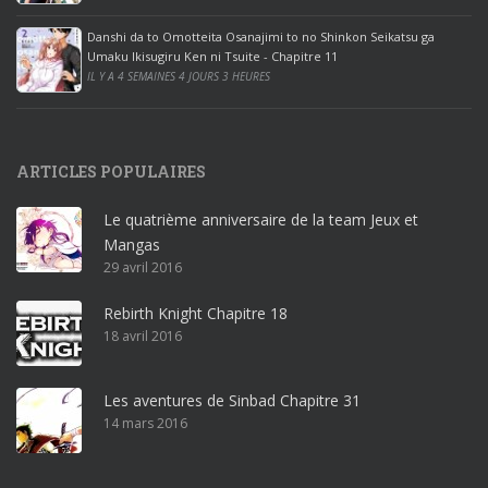
e
Danshi da to Omotteita Osanajimi to no Shinkon Seikatsu ga
2
Umaku Ikisugiru Ken ni Tsuite - Chapitre 11
0
IL Y A 4 SEMAINES 4 JOURS 3 HEURES
1
9
p
ARTICLES POPULAIRES
r
o
Le quatrième anniversaire de la team Jeux et
o
Mangas
ff
29 avril 2016
i
c
Rebirth Knight Chapitre 18
e
18 avril 2016
3
6
5
Les aventures de Sinbad Chapitre 31
p
14 mars 2016
r
o