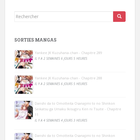
Rechercher...
SORTIES MANGAS
Yankee JK Kuzuhana-chan - Chapitre 289
IL Y A 2 SEMAINES 6 JOURS 5 HEURES
Yankee JK Kuzuhana-chan - Chapitre 288
IL Y A 2 SEMAINES 6 JOURS 5 HEURES
Danshi da to Omotteita Osanajimi to no Shinkon
Seikatsu ga Umaku Ikisugiru Ken ni Tsuite - Chapitre
11
IL Y A 4 SEMAINES 4 JOURS 3 HEURES
Danshi da to Omotteita Osanajimi to no Shinkon