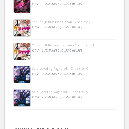
IL Y A 10 SEMAINES 6 JOURS 3 HEURES
Yankee JK Kuzuhana-chan - Chapitre 282
IL Y A 10 SEMAINES 6 JOURS 3 HEURES
Yankee JK Kuzuhana-chan - Chapitre 281
IL Y A 11 SEMAINES 2 JOURS 6 HEURES
Solo Leveling Ragnarok - Chapitre 40
IL Y A 12 SEMAINES 3 JOURS 6 HEURES
Solo Leveling Ragnarok - Chapitre 39
IL Y A 12 SEMAINES 3 JOURS 6 HEURES