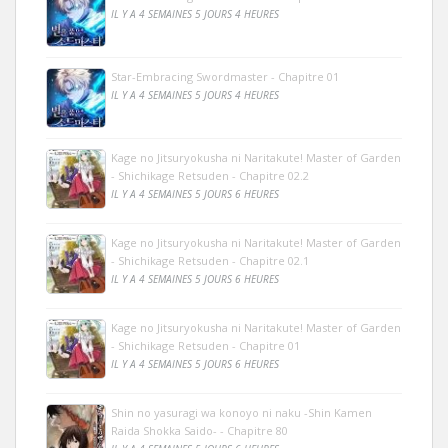
IL Y A 4 SEMAINES 5 JOURS 4 HEURES
Star-Embracing Swordmaster - Chapitre 01
IL Y A 4 SEMAINES 5 JOURS 4 HEURES
Kage no Jitsuryokusha ni Naritakute! Master of Garden
- Shichikage Retsuden - Chapitre 02.2
IL Y A 4 SEMAINES 5 JOURS 6 HEURES
Kage no Jitsuryokusha ni Naritakute! Master of Garden
- Shichikage Retsuden - Chapitre 02.1
IL Y A 4 SEMAINES 5 JOURS 6 HEURES
Kage no Jitsuryokusha ni Naritakute! Master of Garden
- Shichikage Retsuden - Chapitre 01
IL Y A 4 SEMAINES 5 JOURS 6 HEURES
Shin no yasuragi wa konoyo ni naku -Shin Kamen
Raida Shokka Saido- - Chapitre 80