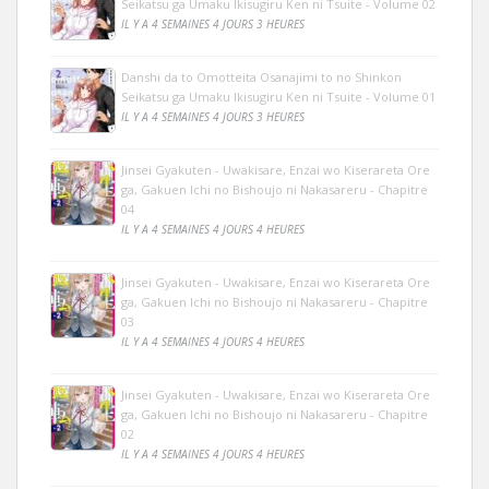
Seikatsu ga Umaku Ikisugiru Ken ni Tsuite - Volume 02
IL Y A 4 SEMAINES 4 JOURS 3 HEURES
Danshi da to Omotteita Osanajimi to no Shinkon
Seikatsu ga Umaku Ikisugiru Ken ni Tsuite - Volume 01
IL Y A 4 SEMAINES 4 JOURS 3 HEURES
Jinsei Gyakuten - Uwakisare, Enzai wo Kiserareta Ore
ga, Gakuen Ichi no Bishoujo ni Nakasareru - Chapitre
04
IL Y A 4 SEMAINES 4 JOURS 4 HEURES
Jinsei Gyakuten - Uwakisare, Enzai wo Kiserareta Ore
ga, Gakuen Ichi no Bishoujo ni Nakasareru - Chapitre
03
IL Y A 4 SEMAINES 4 JOURS 4 HEURES
Jinsei Gyakuten - Uwakisare, Enzai wo Kiserareta Ore
ga, Gakuen Ichi no Bishoujo ni Nakasareru - Chapitre
02
IL Y A 4 SEMAINES 4 JOURS 4 HEURES