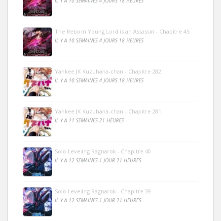
IL Y A 10 SEMAINES 4 JOURS 18 HEURES
The Reborn Young Lord is an Assassin - Chapitre 45
IL Y A 10 SEMAINES 4 JOURS 18 HEURES
Yankee JK Kuzuhana-chan - Chapitre 282
IL Y A 10 SEMAINES 4 JOURS 18 HEURES
Yankee JK Kuzuhana-chan - Chapitre 281
IL Y A 11 SEMAINES 21 HEURES
Solo Leveling Ragnarok - Chapitre 40
IL Y A 12 SEMAINES 1 JOUR 21 HEURES
Solo Leveling Ragnarok - Chapitre 39
IL Y A 12 SEMAINES 1 JOUR 21 HEURES