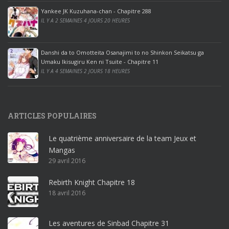
ff
Yankee JK Kuzuhana-chan - Chapitre 288
IL Y A 2 SEMAINES 4 JOURS 20 HEURES
i
c
e
Danshi da to Omotteita Osanajimi to no Shinkon Seikatsu ga
2
Umaku Ikisugiru Ken ni Tsuite - Chapitre 11
0
IL Y A 4 SEMAINES 2 JOURS 18 HEURES
1
9
p
ARTICLES POPULAIRES
r
o
Le quatrième anniversaire de la team Jeux et
o
Mangas
ff
29 avril 2016
i
c
Rebirth Knight Chapitre 18
e
18 avril 2016
3
6
5
Les aventures de Sinbad Chapitre 31