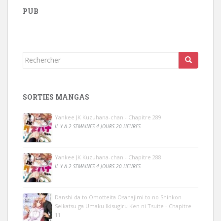
PUB
Rechercher...
SORTIES MANGAS
Yankee JK Kuzuhana-chan - Chapitre 289
IL Y A 2 SEMAINES 4 JOURS 20 HEURES
Yankee JK Kuzuhana-chan - Chapitre 288
IL Y A 2 SEMAINES 4 JOURS 20 HEURES
Danshi da to Omotteita Osanajimi to no Shinkon
Seikatsu ga Umaku Ikisugiru Ken ni Tsuite - Chapitre
11