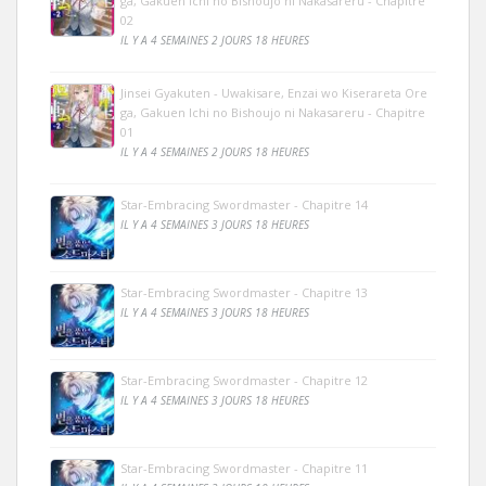
ga, Gakuen Ichi no Bishoujo ni Nakasareru - Chapitre
02
IL Y A 4 SEMAINES 2 JOURS 18 HEURES
Jinsei Gyakuten - Uwakisare, Enzai wo Kiserareta Ore
ga, Gakuen Ichi no Bishoujo ni Nakasareru - Chapitre
01
IL Y A 4 SEMAINES 2 JOURS 18 HEURES
Star-Embracing Swordmaster - Chapitre 14
IL Y A 4 SEMAINES 3 JOURS 18 HEURES
Star-Embracing Swordmaster - Chapitre 13
IL Y A 4 SEMAINES 3 JOURS 18 HEURES
Star-Embracing Swordmaster - Chapitre 12
IL Y A 4 SEMAINES 3 JOURS 18 HEURES
Star-Embracing Swordmaster - Chapitre 11