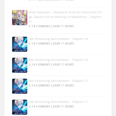
Jinsei Gyakuten - Uwakisare, Enzai wo Kiserareta Ore
ga, Gakuen Ichi no Bishoujo ni Nakasareru - Chapitre
01
IL Y A 4 SEMAINES 2 JOURS 11 HEURES
Star-Embracing Swordmaster - Chapitre 14
IL Y A 4 SEMAINES 3 JOURS 11 HEURES
Star-Embracing Swordmaster - Chapitre 13
IL Y A 4 SEMAINES 3 JOURS 11 HEURES
Star-Embracing Swordmaster - Chapitre 12
IL Y A 4 SEMAINES 3 JOURS 11 HEURES
Star-Embracing Swordmaster - Chapitre 11
IL Y A 4 SEMAINES 3 JOURS 11 HEURES