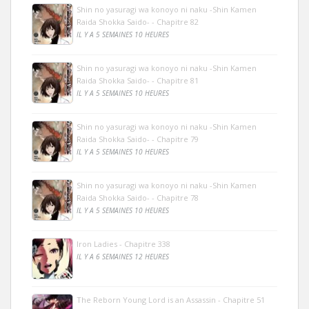
Shin no yasuragi wa konoyo ni naku -Shin Kamen
Raida Shokka Saido- - Chapitre 82
IL Y A 5 SEMAINES 10 HEURES
Shin no yasuragi wa konoyo ni naku -Shin Kamen
Raida Shokka Saido- - Chapitre 81
IL Y A 5 SEMAINES 10 HEURES
Shin no yasuragi wa konoyo ni naku -Shin Kamen
Raida Shokka Saido- - Chapitre 79
IL Y A 5 SEMAINES 10 HEURES
Shin no yasuragi wa konoyo ni naku -Shin Kamen
Raida Shokka Saido- - Chapitre 78
IL Y A 5 SEMAINES 10 HEURES
Iron Ladies - Chapitre 338
IL Y A 6 SEMAINES 12 HEURES
The Reborn Young Lord is an Assassin - Chapitre 51