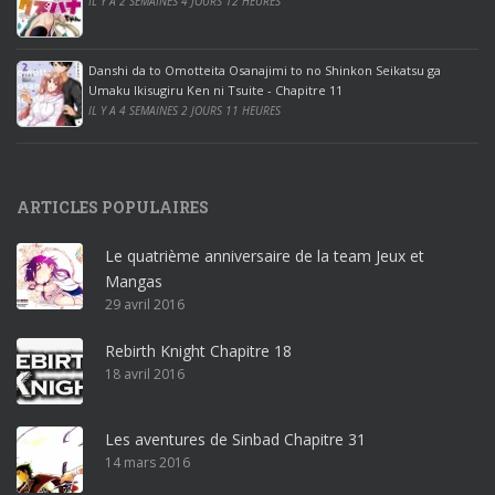
IL Y A 2 SEMAINES 4 JOURS 12 HEURES
i
c
e
Danshi da to Omotteita Osanajimi to no Shinkon Seikatsu ga
2
Umaku Ikisugiru Ken ni Tsuite - Chapitre 11
0
IL Y A 4 SEMAINES 2 JOURS 11 HEURES
1
9
p
ARTICLES POPULAIRES
r
o
Le quatrième anniversaire de la team Jeux et
o
Mangas
ff
29 avril 2016
i
c
Rebirth Knight Chapitre 18
e
18 avril 2016
3
6
5
Les aventures de Sinbad Chapitre 31
p
14 mars 2016
r