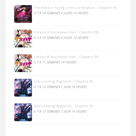
The Reborn Young Lord is an Assassin - Chapitre 45
IL Y A 10 SEMAINES 4 JOURS 10 HEURES
Yankee JK Kuzuhana-chan - Chapitre 282
IL Y A 10 SEMAINES 4 JOURS 10 HEURES
Yankee JK Kuzuhana-chan - Chapitre 281
IL Y A 11 SEMAINES 14 HEURES
Solo Leveling Ragnarok - Chapitre 40
IL Y A 12 SEMAINES 1 JOUR 14 HEURES
Solo Leveling Ragnarok - Chapitre 39
IL Y A 12 SEMAINES 1 JOUR 14 HEURES