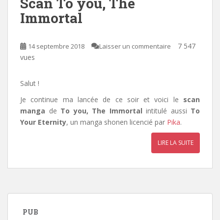
Scan To you, The
Immortal
7 547
14 septembre 2018
Laisser un commentaire
vues
Salut !
Je continue ma lancée de ce soir et voici le
scan
manga
de
To you, The Immortal
intitulé aussi
To
Your Eternity
, un manga shonen licencié par
Pika
.
LIRE LA SUITE
PUB