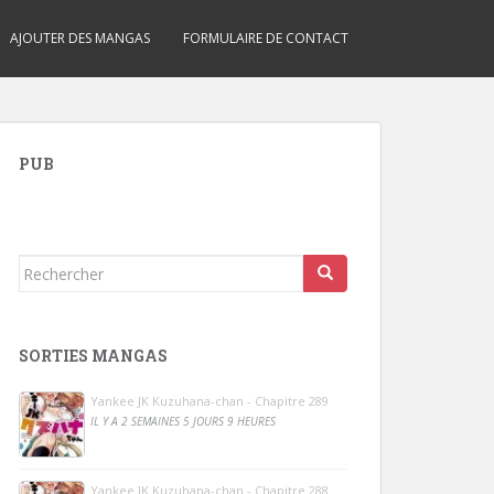
AJOUTER DES MANGAS
FORMULAIRE DE CONTACT
PUB
Rechercher...
SORTIES MANGAS
Yankee JK Kuzuhana-chan - Chapitre 289
IL Y A 2 SEMAINES 5 JOURS 9 HEURES
Yankee JK Kuzuhana-chan - Chapitre 288