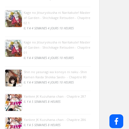
Kage no Jitsuryokusha ni Naritakute! Master
of Garden - Shichikage Retsuden - Chapitre
02.1
IL Y A 4 SEMAINES 4 JOURS 10 HEURES
Kage no Jitsuryokusha ni Naritakute! Master
of Garden - Shichikage Retsuden - Chapitre
01
IL Y A 4 SEMAINES 4 JOURS 10 HEURES
Shin no yasuragi wa konoyo ni naku -Shin
Kamen Raida Shokka Saido- - Chapitre 80
IL Y A 4 SEMAINES 4 JOURS 10 HEURES
Yankee JK Kuzuhana-chan - Chapitre 287
IL Y A 5 SEMAINES 8 HEURES
Yankee JK Kuzuhana-chan - Chapitre 286
IL Y A 5 SEMAINES 8 HEURES