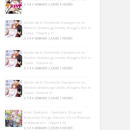
IL Y A 2 SEMAINES 5 JOURS 9 HEURES
Danshi da to Omotteita Osanajimi to no
Shinkon Seikatsu ga Umaku Ikisugiru Ken ni
Tsuite - Chapitre 11
IL Y A 4 SEMAINES 3 JOURS 7 HEURES
Danshi da to Omotteita Osanajimi to no
Shinkon Seikatsu ga Umaku Ikisugiru Ken ni
Tsuite - Volume 02
IL Y A 4 SEMAINES 3 JOURS 7 HEURES
Danshi da to Omotteita Osanajimi to no
Shinkon Seikatsu ga Umaku Ikisugiru Ken ni
Tsuite - Volume 01
IL Y A 4 SEMAINES 3 JOURS 7 HEURES
Jinsei Gyakuten - Uwakisare, Enzai wo
Kiserareta Ore ga, Gakuen Ichi no Bishoujo
ni Nakasareru - Chapitre 04
IL Y A 4 SEMAINES 3 JOURS 8 HEURES