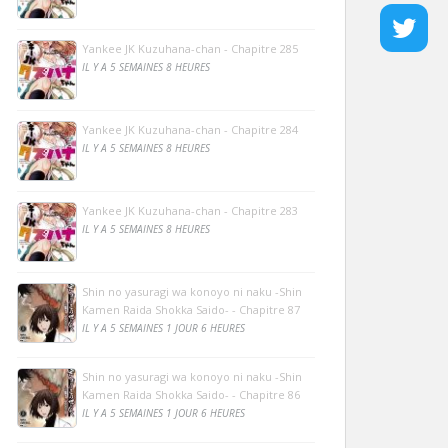
Yankee JK Kuzuhana-chan - Chapitre 285
IL Y A 5 SEMAINES 8 HEURES
Yankee JK Kuzuhana-chan - Chapitre 284
IL Y A 5 SEMAINES 8 HEURES
Yankee JK Kuzuhana-chan - Chapitre 283
IL Y A 5 SEMAINES 8 HEURES
Shin no yasuragi wa konoyo ni naku -Shin
Kamen Raida Shokka Saido- - Chapitre 87
IL Y A 5 SEMAINES 1 JOUR 6 HEURES
Shin no yasuragi wa konoyo ni naku -Shin
Kamen Raida Shokka Saido- - Chapitre 86
IL Y A 5 SEMAINES 1 JOUR 6 HEURES