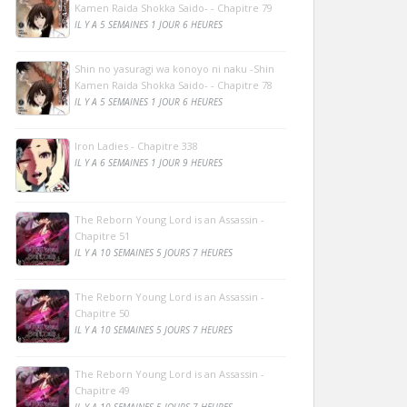
Kamen Raida Shokka Saido- - Chapitre 79
IL Y A 5 SEMAINES 1 JOUR 6 HEURES
Shin no yasuragi wa konoyo ni naku -Shin
Kamen Raida Shokka Saido- - Chapitre 78
IL Y A 5 SEMAINES 1 JOUR 6 HEURES
Iron Ladies - Chapitre 338
IL Y A 6 SEMAINES 1 JOUR 9 HEURES
The Reborn Young Lord is an Assassin -
Chapitre 51
IL Y A 10 SEMAINES 5 JOURS 7 HEURES
The Reborn Young Lord is an Assassin -
Chapitre 50
IL Y A 10 SEMAINES 5 JOURS 7 HEURES
The Reborn Young Lord is an Assassin -
Chapitre 49