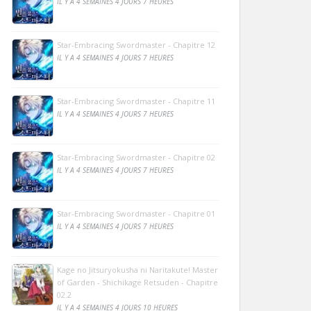
IL Y A 4 SEMAINES 4 JOURS 7 HEURES
Star-Embracing Swordmaster - Chapitre 12
IL Y A 4 SEMAINES 4 JOURS 7 HEURES
Star-Embracing Swordmaster - Chapitre 11
IL Y A 4 SEMAINES 4 JOURS 7 HEURES
Star-Embracing Swordmaster - Chapitre 02
IL Y A 4 SEMAINES 4 JOURS 7 HEURES
Star-Embracing Swordmaster - Chapitre 01
IL Y A 4 SEMAINES 4 JOURS 7 HEURES
Kage no Jitsuryokusha ni Naritakute! Master
of Garden - Shichikage Retsuden - Chapitre
02.2
IL Y A 4 SEMAINES 4 JOURS 10 HEURES