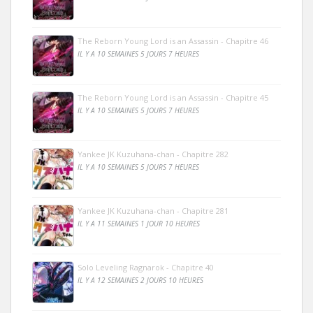
The Reborn Young Lord is an Assassin - Chapitre 46
IL Y A 10 SEMAINES 5 JOURS 7 HEURES
The Reborn Young Lord is an Assassin - Chapitre 45
IL Y A 10 SEMAINES 5 JOURS 7 HEURES
Yankee JK Kuzuhana-chan - Chapitre 282
IL Y A 10 SEMAINES 5 JOURS 7 HEURES
Yankee JK Kuzuhana-chan - Chapitre 281
IL Y A 11 SEMAINES 1 JOUR 10 HEURES
Solo Leveling Ragnarok - Chapitre 40
IL Y A 12 SEMAINES 2 JOURS 10 HEURES