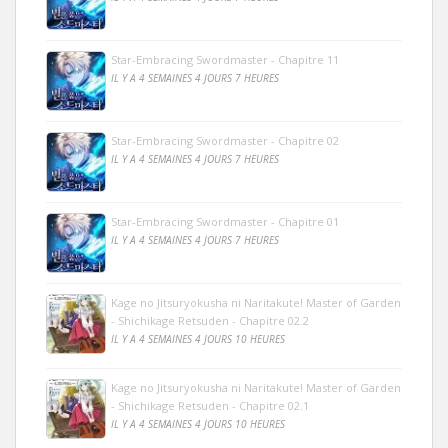
Star-Embracing Swordmaster - Chapitre 11
IL Y A 4 SEMAINES 4 JOURS 7 HEURES
Star-Embracing Swordmaster - Chapitre 02
IL Y A 4 SEMAINES 4 JOURS 7 HEURES
Star-Embracing Swordmaster - Chapitre 01
IL Y A 4 SEMAINES 4 JOURS 7 HEURES
Kage no Jitsuryokusha ni Naritakute! Master of Garden
- Shichikage Retsuden - Chapitre 02.2
IL Y A 4 SEMAINES 4 JOURS 10 HEURES
Kage no Jitsuryokusha ni Naritakute! Master of Garden
- Shichikage Retsuden - Chapitre 02.1
IL Y A 4 SEMAINES 4 JOURS 10 HEURES