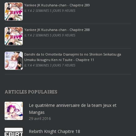
p
Yankee JK Kuzuhana-chan - Chapitre 289
r
IL Y A 2 SEMAINES 5 JOURS 9 HEURES
o
o
ff
Yankee JK Kuzuhana-chan - Chapitre 288
IL Y A 2 SEMAINES 5 JOURS 9 HEURES
i
c
e
Danshi da to Omotteita Osanajimi to no Shinkon Seikatsu ga
2
Umaku Ikisugiru Ken ni Tsuite - Chapitre 11
0
IL Y A 4 SEMAINES 3 JOURS 7 HEURES
1
9
p
ARTICLES POPULAIRES
r
o
Le quatrième anniversaire de la team Jeux et
o
Mangas
ff
29 avril 2016
i
c
Rebirth Knight Chapitre 18
e