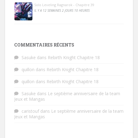
Solo Leveling Ragnarok - Chapitre 39
IL Y A 12 SEMAINES 2 JOURS 10 HEURES
COMMENTAIRES RÉCENTS
Sasuke
dans
Rebirth Knight Chapitre 18
quillon
dans
Rebirth Knight Chapitre 18
quillon
dans
Rebirth Knight Chapitre 18
Sasuke
dans
Le septième anniversaire de la team
Jeux et Mangas
caristouf
dans
Le septième anniversaire de la team
Jeux et Mangas