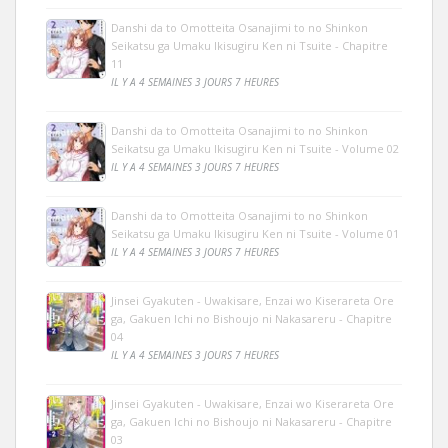
Danshi da to Omotteita Osanajimi to no Shinkon
Seikatsu ga Umaku Ikisugiru Ken ni Tsuite - Chapitre
11
IL Y A 4 SEMAINES 3 JOURS 7 HEURES
Danshi da to Omotteita Osanajimi to no Shinkon
Seikatsu ga Umaku Ikisugiru Ken ni Tsuite - Volume 02
IL Y A 4 SEMAINES 3 JOURS 7 HEURES
Danshi da to Omotteita Osanajimi to no Shinkon
Seikatsu ga Umaku Ikisugiru Ken ni Tsuite - Volume 01
IL Y A 4 SEMAINES 3 JOURS 7 HEURES
Jinsei Gyakuten - Uwakisare, Enzai wo Kiserareta Ore
ga, Gakuen Ichi no Bishoujo ni Nakasareru - Chapitre
04
IL Y A 4 SEMAINES 3 JOURS 7 HEURES
Jinsei Gyakuten - Uwakisare, Enzai wo Kiserareta Ore
ga, Gakuen Ichi no Bishoujo ni Nakasareru - Chapitre
03