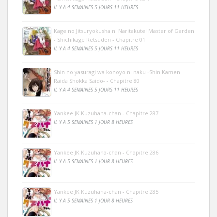
IL Y A 4 SEMAINES 5 JOURS 11 HEURES
Kage no Jitsuryokusha ni Naritakute! Master of Garden
- Shichikage Retsuden - Chapitre 01
IL Y A 4 SEMAINES 5 JOURS 11 HEURES
Shin no yasuragi wa konoyo ni naku -Shin Kamen
Raida Shokka Saido- - Chapitre 80
IL Y A 4 SEMAINES 5 JOURS 11 HEURES
Yankee JK Kuzuhana-chan - Chapitre 287
IL Y A 5 SEMAINES 1 JOUR 8 HEURES
Yankee JK Kuzuhana-chan - Chapitre 286
IL Y A 5 SEMAINES 1 JOUR 8 HEURES
Yankee JK Kuzuhana-chan - Chapitre 285
IL Y A 5 SEMAINES 1 JOUR 8 HEURES