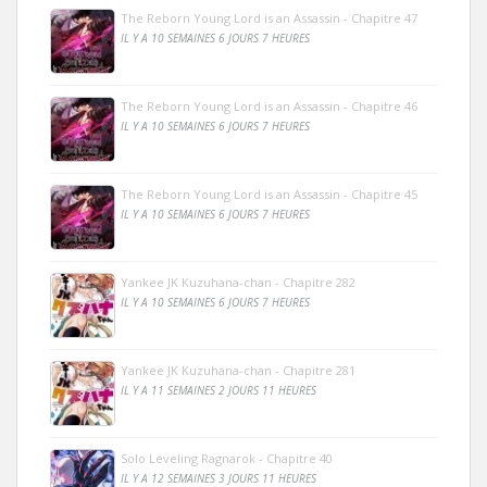
The Reborn Young Lord is an Assassin - Chapitre 47
IL Y A 10 SEMAINES 6 JOURS 7 HEURES
The Reborn Young Lord is an Assassin - Chapitre 46
IL Y A 10 SEMAINES 6 JOURS 7 HEURES
The Reborn Young Lord is an Assassin - Chapitre 45
IL Y A 10 SEMAINES 6 JOURS 7 HEURES
Yankee JK Kuzuhana-chan - Chapitre 282
IL Y A 10 SEMAINES 6 JOURS 7 HEURES
Yankee JK Kuzuhana-chan - Chapitre 281
IL Y A 11 SEMAINES 2 JOURS 11 HEURES
Solo Leveling Ragnarok - Chapitre 40
IL Y A 12 SEMAINES 3 JOURS 11 HEURES