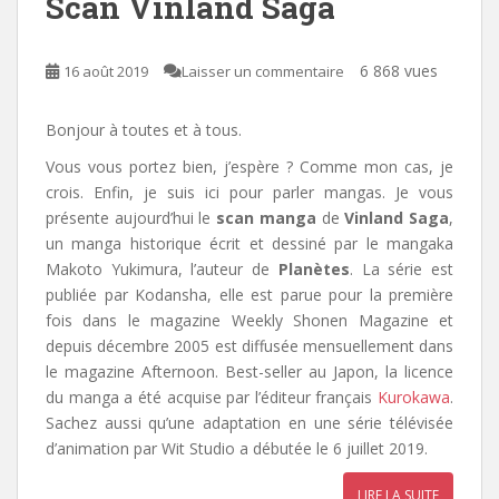
Scan Vinland Saga
6 868 vues
16 août 2019
Laisser un commentaire
Bonjour à toutes et à tous.
Vous vous portez bien, j’espère ? Comme mon cas, je
crois. Enfin, je suis ici pour parler mangas. Je vous
présente aujourd’hui le
scan manga
de
Vinland Saga
,
un manga historique écrit et dessiné par le mangaka
Makoto Yukimura, l’auteur de
Planètes
. La série est
publiée par Kodansha, elle est parue pour la première
fois dans le magazine Weekly Shonen Magazine et
depuis décembre 2005 est diffusée mensuellement dans
le magazine Afternoon. Best-seller au Japon, la licence
du manga a été acquise par l’éditeur français
Kurokawa
.
Sachez aussi qu’une adaptation en une série télévisée
d’animation par Wit Studio a débutée le 6 juillet 2019.
LIRE LA SUITE