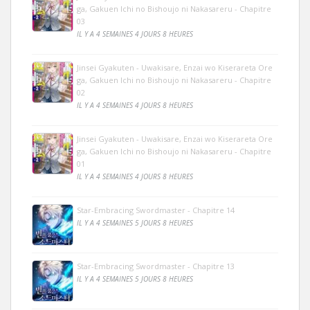
ga, Gakuen Ichi no Bishoujo ni Nakasareru - Chapitre
03
IL Y A 4 SEMAINES 4 JOURS 8 HEURES
Jinsei Gyakuten - Uwakisare, Enzai wo Kiserareta Ore
ga, Gakuen Ichi no Bishoujo ni Nakasareru - Chapitre
02
IL Y A 4 SEMAINES 4 JOURS 8 HEURES
Jinsei Gyakuten - Uwakisare, Enzai wo Kiserareta Ore
ga, Gakuen Ichi no Bishoujo ni Nakasareru - Chapitre
01
IL Y A 4 SEMAINES 4 JOURS 8 HEURES
Star-Embracing Swordmaster - Chapitre 14
IL Y A 4 SEMAINES 5 JOURS 8 HEURES
Star-Embracing Swordmaster - Chapitre 13
IL Y A 4 SEMAINES 5 JOURS 8 HEURES