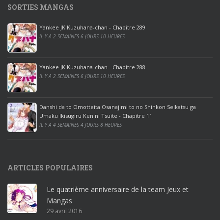
SORTIES MANGAS
0
p
Yankee JK Kuzuhana-chan - Chapitre 289
r
IL Y A 2 SEMAINES 6 JOURS 10 HEURES
o
o
ff
Yankee JK Kuzuhana-chan - Chapitre 288
IL Y A 2 SEMAINES 6 JOURS 10 HEURES
i
c
e
Danshi da to Omotteita Osanajimi to no Shinkon Seikatsu ga
2
Umaku Ikisugiru Ken ni Tsuite - Chapitre 11
0
IL Y A 4 SEMAINES 4 JOURS 8 HEURES
1
9
p
ARTICLES POPULAIRES
r
o
Le quatrième anniversaire de la team Jeux et
o
Mangas
ff
29 avril 2016
i