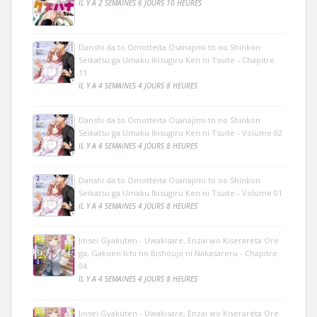
IL Y A 2 SEMAINES 6 JOURS 10 HEURES
Danshi da to Omotteita Osanajimi to no Shinkon
Seikatsu ga Umaku Ikisugiru Ken ni Tsuite - Chapitre
11
IL Y A 4 SEMAINES 4 JOURS 8 HEURES
Danshi da to Omotteita Osanajimi to no Shinkon
Seikatsu ga Umaku Ikisugiru Ken ni Tsuite - Volume 02
IL Y A 4 SEMAINES 4 JOURS 8 HEURES
Danshi da to Omotteita Osanajimi to no Shinkon
Seikatsu ga Umaku Ikisugiru Ken ni Tsuite - Volume 01
IL Y A 4 SEMAINES 4 JOURS 8 HEURES
Jinsei Gyakuten - Uwakisare, Enzai wo Kiserareta Ore
ga, Gakuen Ichi no Bishoujo ni Nakasareru - Chapitre
04
IL Y A 4 SEMAINES 4 JOURS 8 HEURES
Jinsei Gyakuten - Uwakisare, Enzai wo Kiserareta Ore