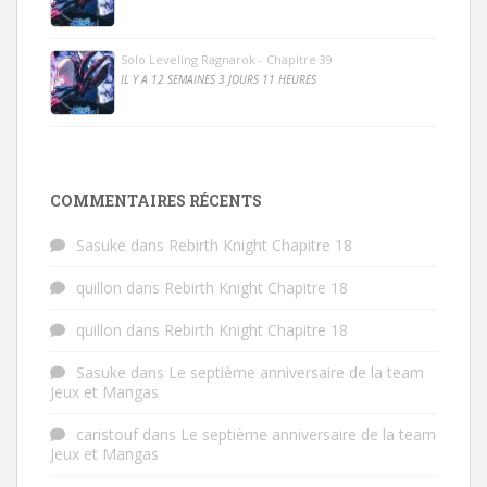
Solo Leveling Ragnarok - Chapitre 39
IL Y A 12 SEMAINES 3 JOURS 11 HEURES
COMMENTAIRES RÉCENTS
Sasuke
dans
Rebirth Knight Chapitre 18
quillon
dans
Rebirth Knight Chapitre 18
quillon
dans
Rebirth Knight Chapitre 18
Sasuke
dans
Le septième anniversaire de la team
Jeux et Mangas
caristouf
dans
Le septième anniversaire de la team
Jeux et Mangas