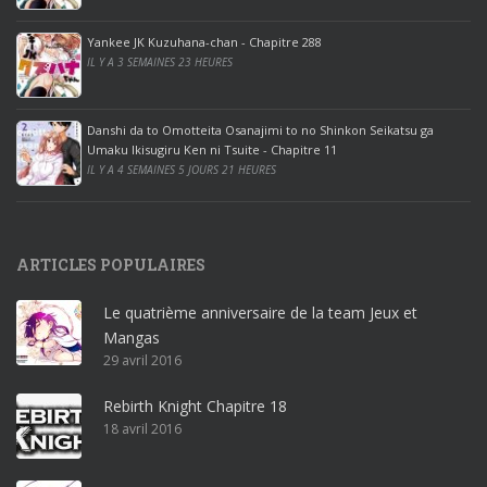
o
ff
Yankee JK Kuzuhana-chan - Chapitre 288
IL Y A 3 SEMAINES 23 HEURES
i
c
e
Danshi da to Omotteita Osanajimi to no Shinkon Seikatsu ga
2
Umaku Ikisugiru Ken ni Tsuite - Chapitre 11
0
IL Y A 4 SEMAINES 5 JOURS 21 HEURES
1
9
p
ARTICLES POPULAIRES
r
o
Le quatrième anniversaire de la team Jeux et
o
Mangas
ff
29 avril 2016
i
c
Rebirth Knight Chapitre 18
e
18 avril 2016
3
6