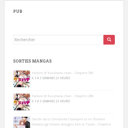
PUB
Rechercher...
SORTIES MANGAS
Yankee JK Kuzuhana-chan - Chapitre 289
IL Y A 3 SEMAINES 22 HEURES
Yankee JK Kuzuhana-chan - Chapitre 288
IL Y A 3 SEMAINES 23 HEURES
Danshi da to Omotteita Osanajimi to no Shinkon
Seikatsu ga Umaku Ikisugiru Ken ni Tsuite - Chapitre