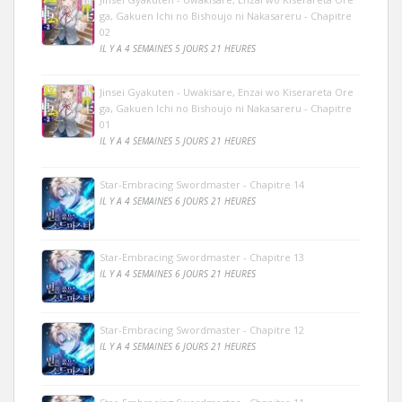
ga, Gakuen Ichi no Bishoujo ni Nakasareru - Chapitre
02
IL Y A 4 SEMAINES 5 JOURS 21 HEURES
Jinsei Gyakuten - Uwakisare, Enzai wo Kiserareta Ore
ga, Gakuen Ichi no Bishoujo ni Nakasareru - Chapitre
01
IL Y A 4 SEMAINES 5 JOURS 21 HEURES
Star-Embracing Swordmaster - Chapitre 14
IL Y A 4 SEMAINES 6 JOURS 21 HEURES
Star-Embracing Swordmaster - Chapitre 13
IL Y A 4 SEMAINES 6 JOURS 21 HEURES
Star-Embracing Swordmaster - Chapitre 12
IL Y A 4 SEMAINES 6 JOURS 21 HEURES