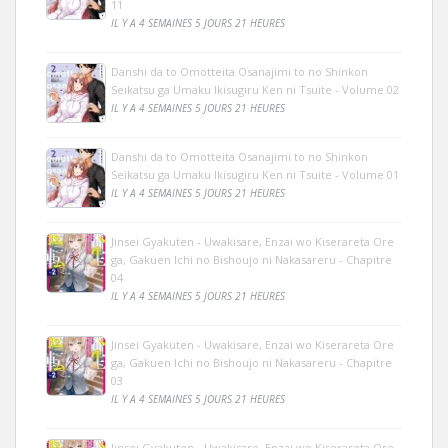
11
IL Y A 4 SEMAINES 5 JOURS 21 HEURES
Danshi da to Omotteita Osanajimi to no Shinkon
Seikatsu ga Umaku Ikisugiru Ken ni Tsuite - Volume 02
IL Y A 4 SEMAINES 5 JOURS 21 HEURES
Danshi da to Omotteita Osanajimi to no Shinkon
Seikatsu ga Umaku Ikisugiru Ken ni Tsuite - Volume 01
IL Y A 4 SEMAINES 5 JOURS 21 HEURES
Jinsei Gyakuten - Uwakisare, Enzai wo Kiserareta Ore
ga, Gakuen Ichi no Bishoujo ni Nakasareru - Chapitre
04
IL Y A 4 SEMAINES 5 JOURS 21 HEURES
Jinsei Gyakuten - Uwakisare, Enzai wo Kiserareta Ore
ga, Gakuen Ichi no Bishoujo ni Nakasareru - Chapitre
03
IL Y A 4 SEMAINES 5 JOURS 21 HEURES
Jinsei Gyakuten - Uwakisare, Enzai wo Kiserareta Ore