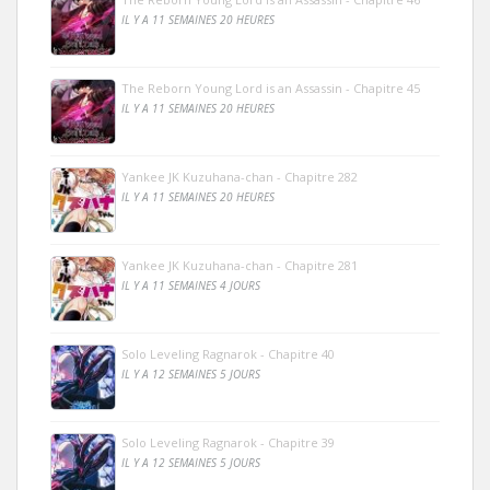
IL Y A 11 SEMAINES 20 HEURES
The Reborn Young Lord is an Assassin - Chapitre 45
IL Y A 11 SEMAINES 20 HEURES
Yankee JK Kuzuhana-chan - Chapitre 282
IL Y A 11 SEMAINES 20 HEURES
Yankee JK Kuzuhana-chan - Chapitre 281
IL Y A 11 SEMAINES 4 JOURS
Solo Leveling Ragnarok - Chapitre 40
IL Y A 12 SEMAINES 5 JOURS
Solo Leveling Ragnarok - Chapitre 39
IL Y A 12 SEMAINES 5 JOURS