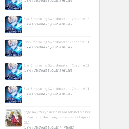
IL Y A 4 SEMAINES 5 JOURS 8 HEURES
Star-Embracing Swordmaster - Chapitre 12
IL Y A 4 SEMAINES 5 JOURS 8 HEURES
Star-Embracing Swordmaster - Chapitre 11
IL Y A 4 SEMAINES 5 JOURS 8 HEURES
Star-Embracing Swordmaster - Chapitre 02
IL Y A 4 SEMAINES 5 JOURS 8 HEURES
Star-Embracing Swordmaster - Chapitre 01
IL Y A 4 SEMAINES 5 JOURS 8 HEURES
Kage no Jitsuryokusha ni Naritakute! Master
of Garden - Shichikage Retsuden - Chapitre
02.2
IL Y A 4 SEMAINES 5 JOURS 11 HEURES