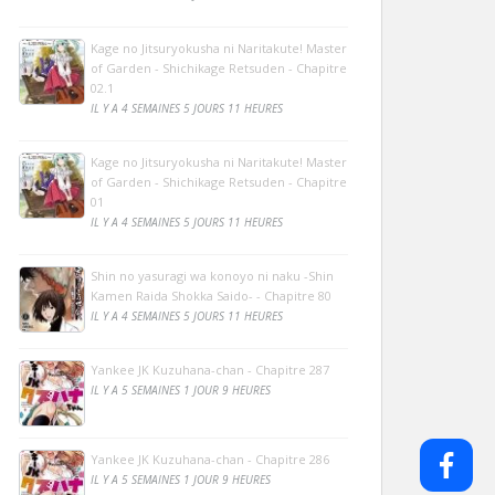
Kage no Jitsuryokusha ni Naritakute! Master
of Garden - Shichikage Retsuden - Chapitre
02.1
IL Y A 4 SEMAINES 5 JOURS 11 HEURES
Kage no Jitsuryokusha ni Naritakute! Master
of Garden - Shichikage Retsuden - Chapitre
01
IL Y A 4 SEMAINES 5 JOURS 11 HEURES
Shin no yasuragi wa konoyo ni naku -Shin
Kamen Raida Shokka Saido- - Chapitre 80
IL Y A 4 SEMAINES 5 JOURS 11 HEURES
Yankee JK Kuzuhana-chan - Chapitre 287
IL Y A 5 SEMAINES 1 JOUR 9 HEURES
Yankee JK Kuzuhana-chan - Chapitre 286
IL Y A 5 SEMAINES 1 JOUR 9 HEURES