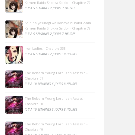
Kamen Raida Shokka Saido- - Chapitre 79
IL Y A 5 SEMAINES 2 JOURS 7 HEURES
Shin no yasuragi wa konoyo ni naku -Shin
Kamen Raida Shokka Saido- - Chapitre 78
IL Y A 5 SEMAINES 2 JOURS 7 HEURES
Iron Ladies - Chapitre 338
IL Y A 6 SEMAINES 2 JOURS 10 HEURES
The Reborn Young Lord is an Assassin -
Chapitre 51
IL Y A 10 SEMAINES 6 JOURS 8 HEURES
The Reborn Young Lord is an Assassin -
Chapitre 50
IL Y A 10 SEMAINES 6 JOURS 8 HEURES
The Reborn Young Lord is an Assassin -
Chapitre 49