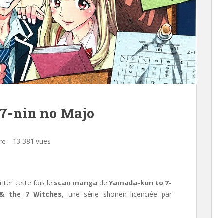
7-nin no Majo
13 381 vues
re
ter cette fois le
scan manga
de
Yamada-kun to 7-
& the 7 Witches
, une série shonen licenciée par