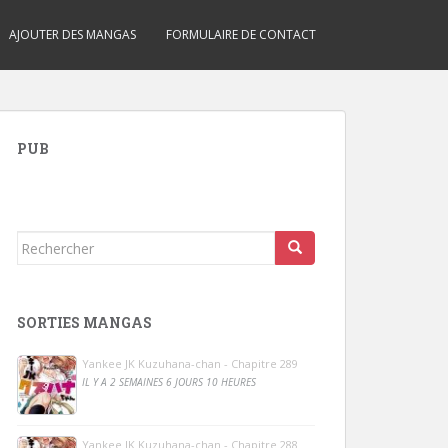
AJOUTER DES MANGAS
FORMULAIRE DE CONTACT
PUB
Rechercher...
SORTIES MANGAS
Yankee JK Kuzuhana-chan - Chapitre 289
IL Y A 2 SEMAINES 6 JOURS 10 HEURES
Yankee JK Kuzuhana-chan - Chapitre 288