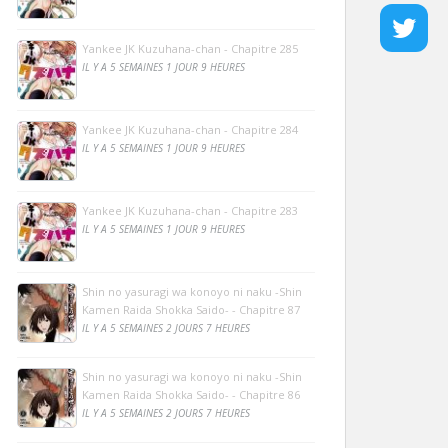
Yankee JK Kuzuhana-chan - Chapitre 285
IL Y A 5 SEMAINES 1 JOUR 9 HEURES
Yankee JK Kuzuhana-chan - Chapitre 284
IL Y A 5 SEMAINES 1 JOUR 9 HEURES
Yankee JK Kuzuhana-chan - Chapitre 283
IL Y A 5 SEMAINES 1 JOUR 9 HEURES
Shin no yasuragi wa konoyo ni naku -Shin
Kamen Raida Shokka Saido- - Chapitre 87
IL Y A 5 SEMAINES 2 JOURS 7 HEURES
Shin no yasuragi wa konoyo ni naku -Shin
Kamen Raida Shokka Saido- - Chapitre 86
IL Y A 5 SEMAINES 2 JOURS 7 HEURES