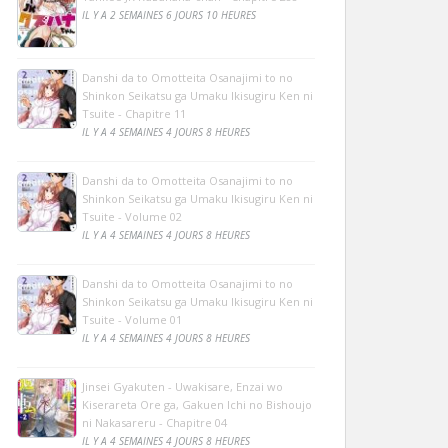
IL Y A 2 SEMAINES 6 JOURS 10 HEURES
Danshi da to Omotteita Osanajimi to no
Shinkon Seikatsu ga Umaku Ikisugiru Ken ni
Tsuite - Chapitre 11
IL Y A 4 SEMAINES 4 JOURS 8 HEURES
Danshi da to Omotteita Osanajimi to no
Shinkon Seikatsu ga Umaku Ikisugiru Ken ni
Tsuite - Volume 02
IL Y A 4 SEMAINES 4 JOURS 8 HEURES
Danshi da to Omotteita Osanajimi to no
Shinkon Seikatsu ga Umaku Ikisugiru Ken ni
Tsuite - Volume 01
IL Y A 4 SEMAINES 4 JOURS 8 HEURES
Jinsei Gyakuten - Uwakisare, Enzai wo
Kiserareta Ore ga, Gakuen Ichi no Bishoujo
ni Nakasareru - Chapitre 04
IL Y A 4 SEMAINES 4 JOURS 8 HEURES