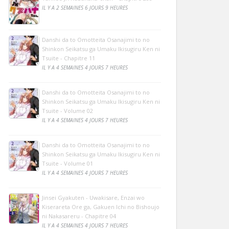
IL Y A 2 SEMAINES 6 JOURS 9 HEURES
Danshi da to Omotteita Osanajimi to no
Shinkon Seikatsu ga Umaku Ikisugiru Ken ni
Tsuite - Chapitre 11
IL Y A 4 SEMAINES 4 JOURS 7 HEURES
Danshi da to Omotteita Osanajimi to no
Shinkon Seikatsu ga Umaku Ikisugiru Ken ni
Tsuite - Volume 02
IL Y A 4 SEMAINES 4 JOURS 7 HEURES
Danshi da to Omotteita Osanajimi to no
Shinkon Seikatsu ga Umaku Ikisugiru Ken ni
Tsuite - Volume 01
IL Y A 4 SEMAINES 4 JOURS 7 HEURES
Jinsei Gyakuten - Uwakisare, Enzai wo
Kiserareta Ore ga, Gakuen Ichi no Bishoujo
ni Nakasareru - Chapitre 04
IL Y A 4 SEMAINES 4 JOURS 7 HEURES