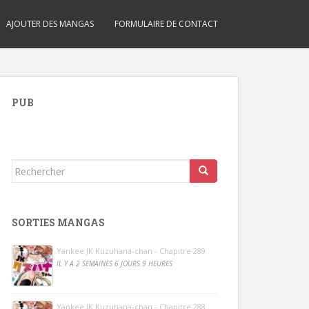
AJOUTER DES MANGAS
FORMULAIRE DE CONTACT
PUB
Rechercher...
SORTIES MANGAS
Yankee JK Kuzuhana-chan - Chapitre 289
IL Y A 2 SEMAINES 6 JOURS 9 HEURES
Yankee JK Kuzuhana-chan - Chapitre 288