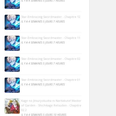
IL Y A 4 SEMAINES 5 JOURS 7 HEURES
Star-Embracing Swordmaster - Chapitre 12
IL Y A 4 SEMAINES 5 JOURS 7 HEURES
Star-Embracing Swordmaster - Chapitre 11
IL Y A 4 SEMAINES 5 JOURS 7 HEURES
Star-Embracing Swordmaster - Chapitre 02
IL Y A 4 SEMAINES 5 JOURS 7 HEURES
Star-Embracing Swordmaster - Chapitre 01
IL Y A 4 SEMAINES 5 JOURS 7 HEURES
Kage no Jitsuryokusha ni Naritakute! Master
of Garden - Shichikage Retsuden - Chapitre
02.2
IL Y A 4 SEMAINES 5 JOURS 10 HEURES