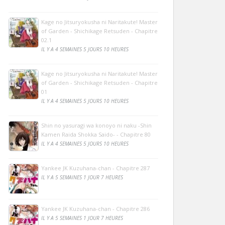
Kage no Jitsuryokusha ni Naritakute! Master
of Garden - Shichikage Retsuden - Chapitre
02.1
IL Y A 4 SEMAINES 5 JOURS 10 HEURES
Kage no Jitsuryokusha ni Naritakute! Master
of Garden - Shichikage Retsuden - Chapitre
01
IL Y A 4 SEMAINES 5 JOURS 10 HEURES
Shin no yasuragi wa konoyo ni naku -Shin
Kamen Raida Shokka Saido- - Chapitre 80
IL Y A 4 SEMAINES 5 JOURS 10 HEURES
Yankee JK Kuzuhana-chan - Chapitre 287
IL Y A 5 SEMAINES 1 JOUR 7 HEURES
Yankee JK Kuzuhana-chan - Chapitre 286
IL Y A 5 SEMAINES 1 JOUR 7 HEURES