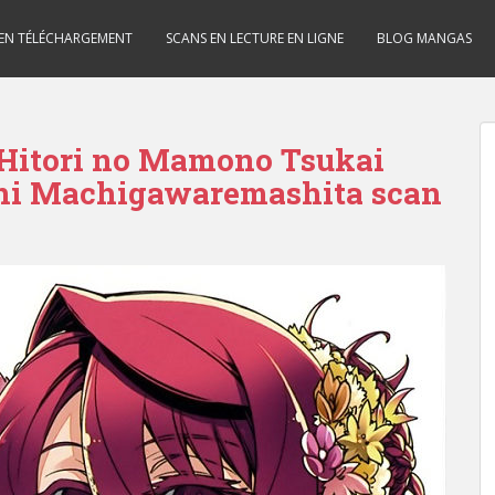
 EN TÉLÉCHARGEMENT
SCANS EN LECTURE EN LIGNE
BLOG MANGAS
 Hitori no Mamono Tsukai
ni Machigawaremashita scan