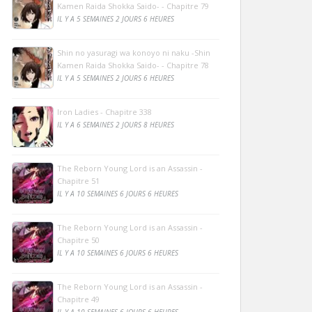
Kamen Raida Shokka Saido- - Chapitre 79
IL Y A 5 SEMAINES 2 JOURS 6 HEURES
Shin no yasuragi wa konoyo ni naku -Shin
Kamen Raida Shokka Saido- - Chapitre 78
IL Y A 5 SEMAINES 2 JOURS 6 HEURES
Iron Ladies - Chapitre 338
IL Y A 6 SEMAINES 2 JOURS 8 HEURES
The Reborn Young Lord is an Assassin -
Chapitre 51
IL Y A 10 SEMAINES 6 JOURS 6 HEURES
The Reborn Young Lord is an Assassin -
Chapitre 50
IL Y A 10 SEMAINES 6 JOURS 6 HEURES
The Reborn Young Lord is an Assassin -
Chapitre 49