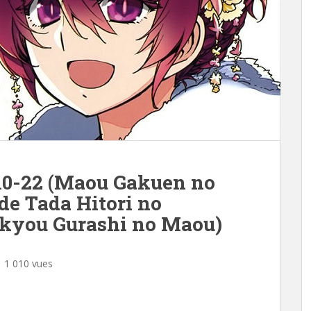
10-22 (Maou Gakuen no
e Tada Hitori no
kyou Gurashi no Maou)
1 010 vues