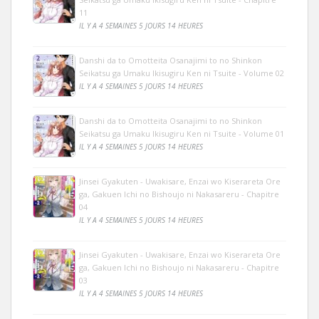
11
IL Y A 4 SEMAINES 5 JOURS 14 HEURES
Danshi da to Omotteita Osanajimi to no Shinkon
Seikatsu ga Umaku Ikisugiru Ken ni Tsuite - Volume 02
IL Y A 4 SEMAINES 5 JOURS 14 HEURES
Danshi da to Omotteita Osanajimi to no Shinkon
Seikatsu ga Umaku Ikisugiru Ken ni Tsuite - Volume 01
IL Y A 4 SEMAINES 5 JOURS 14 HEURES
Jinsei Gyakuten - Uwakisare, Enzai wo Kiserareta Ore
ga, Gakuen Ichi no Bishoujo ni Nakasareru - Chapitre
04
IL Y A 4 SEMAINES 5 JOURS 14 HEURES
Jinsei Gyakuten - Uwakisare, Enzai wo Kiserareta Ore
ga, Gakuen Ichi no Bishoujo ni Nakasareru - Chapitre
03
IL Y A 4 SEMAINES 5 JOURS 14 HEURES