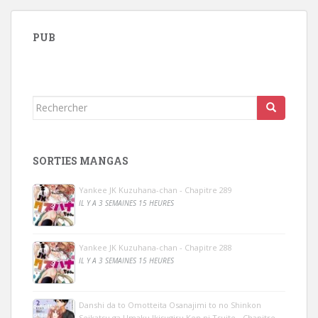
PUB
Rechercher...
SORTIES MANGAS
Yankee JK Kuzuhana-chan - Chapitre 289
IL Y A 3 SEMAINES 15 HEURES
Yankee JK Kuzuhana-chan - Chapitre 288
IL Y A 3 SEMAINES 15 HEURES
Danshi da to Omotteita Osanajimi to no Shinkon
Seikatsu ga Umaku Ikisugiru Ken ni Tsuite - Chapitre