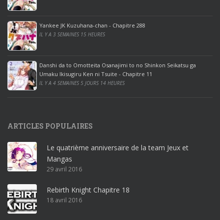
o
o
ff
Yankee JK Kuzuhana-chan - Chapitre 288
IL Y A 3 SEMAINES 15 HEURES
i
c
e
Danshi da to Omotteita Osanajimi to no Shinkon Seikatsu ga
2
Umaku Ikisugiru Ken ni Tsuite - Chapitre 11
0
IL Y A 4 SEMAINES 5 JOURS 14 HEURES
1
9
p
ARTICLES POPULAIRES
r
o
Le quatrième anniversaire de la team Jeux et
o
Mangas
ff
29 avril 2016
i
c
Rebirth Knight Chapitre 18
e
18 avril 2016
3
6