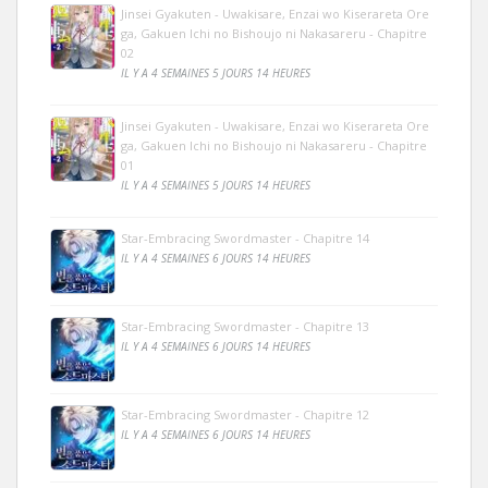
Jinsei Gyakuten - Uwakisare, Enzai wo Kiserareta Ore
ga, Gakuen Ichi no Bishoujo ni Nakasareru - Chapitre
02
IL Y A 4 SEMAINES 5 JOURS 14 HEURES
Jinsei Gyakuten - Uwakisare, Enzai wo Kiserareta Ore
ga, Gakuen Ichi no Bishoujo ni Nakasareru - Chapitre
01
IL Y A 4 SEMAINES 5 JOURS 14 HEURES
Star-Embracing Swordmaster - Chapitre 14
IL Y A 4 SEMAINES 6 JOURS 14 HEURES
Star-Embracing Swordmaster - Chapitre 13
IL Y A 4 SEMAINES 6 JOURS 14 HEURES
Star-Embracing Swordmaster - Chapitre 12
IL Y A 4 SEMAINES 6 JOURS 14 HEURES