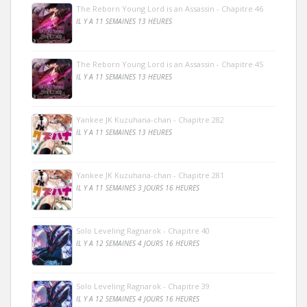
The Reborn Young Lord is an Assassin - Chapitre 46
IL Y A 11 SEMAINES 13 HEURES
The Reborn Young Lord is an Assassin - Chapitre 45
IL Y A 11 SEMAINES 13 HEURES
Yankee JK Kuzuhana-chan - Chapitre 282
IL Y A 11 SEMAINES 13 HEURES
Yankee JK Kuzuhana-chan - Chapitre 281
IL Y A 11 SEMAINES 3 JOURS 16 HEURES
Solo Leveling Ragnarok - Chapitre 40
IL Y A 12 SEMAINES 4 JOURS 16 HEURES
Solo Leveling Ragnarok - Chapitre 39
IL Y A 12 SEMAINES 4 JOURS 16 HEURES