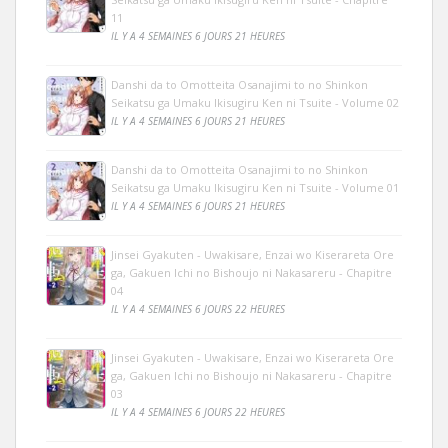
11
IL Y A 4 SEMAINES 6 JOURS 21 HEURES
Danshi da to Omotteita Osanajimi to no Shinkon
Seikatsu ga Umaku Ikisugiru Ken ni Tsuite - Volume 02
IL Y A 4 SEMAINES 6 JOURS 21 HEURES
Danshi da to Omotteita Osanajimi to no Shinkon
Seikatsu ga Umaku Ikisugiru Ken ni Tsuite - Volume 01
IL Y A 4 SEMAINES 6 JOURS 21 HEURES
Jinsei Gyakuten - Uwakisare, Enzai wo Kiserareta Ore
ga, Gakuen Ichi no Bishoujo ni Nakasareru - Chapitre
04
IL Y A 4 SEMAINES 6 JOURS 22 HEURES
Jinsei Gyakuten - Uwakisare, Enzai wo Kiserareta Ore
ga, Gakuen Ichi no Bishoujo ni Nakasareru - Chapitre
03
IL Y A 4 SEMAINES 6 JOURS 22 HEURES