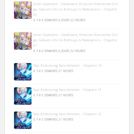
Jinsei Gyakuten - Uwakisare, Enzai wo Kiserareta Ore
ga, Gakuen Ichi no Bishoujo ni Nakasareru - Chapitre
02
IL Y A 4 SEMAINES 6 JOURS 22 HEURES
Jinsei Gyakuten - Uwakisare, Enzai wo Kiserareta Ore
ga, Gakuen Ichi no Bishoujo ni Nakasareru - Chapitre
01
IL Y A 4 SEMAINES 6 JOURS 22 HEURES
Star-Embracing Swordmaster - Chapitre 14
IL Y A 5 SEMAINES 21 HEURES
Star-Embracing Swordmaster - Chapitre 13
IL Y A 5 SEMAINES 21 HEURES
Star-Embracing Swordmaster - Chapitre 12
IL Y A 5 SEMAINES 21 HEURES