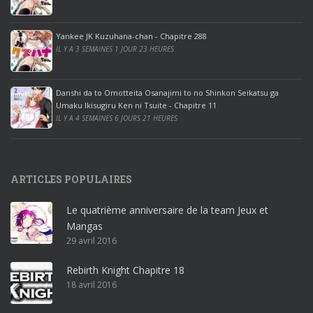
o
o
ff
Yankee JK Kuzuhana-chan - Chapitre 288
IL Y A 3 SEMAINES 1 JOUR 23 HEURES
i
c
e
Danshi da to Omotteita Osanajimi to no Shinkon Seikatsu ga
2
Umaku Ikisugiru Ken ni Tsuite - Chapitre 11
0
IL Y A 4 SEMAINES 6 JOURS 21 HEURES
1
9
p
ARTICLES POPULAIRES
r
o
Le quatrième anniversaire de la team Jeux et
o
Mangas
ff
29 avril 2016
i
c
Rebirth Knight Chapitre 18
e
18 avril 2016
3
6