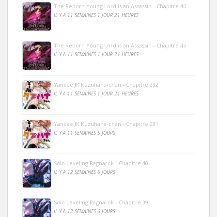
The Reborn Young Lord is an Assassin - Chapitre 46
IL Y A 11 SEMAINES 1 JOUR 21 HEURES
The Reborn Young Lord is an Assassin - Chapitre 45
IL Y A 11 SEMAINES 1 JOUR 21 HEURES
Yankee JK Kuzuhana-chan - Chapitre 282
IL Y A 11 SEMAINES 1 JOUR 21 HEURES
Yankee JK Kuzuhana-chan - Chapitre 281
IL Y A 11 SEMAINES 5 JOURS
Solo Leveling Ragnarok - Chapitre 40
IL Y A 12 SEMAINES 6 JOURS
Solo Leveling Ragnarok - Chapitre 39
IL Y A 12 SEMAINES 6 JOURS