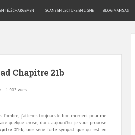
 EN TÉLÉCHARGEMENT
SCANS EN LECTURE EN LIGNE
BLOG MANGAS
bad Chapitre 21b
1 903 vues
e
ns l’ombre, j’attends toujours le bon moment pour me
ire quelque chose, donc aujourd’hui je vous propose
apitre 21-b
, une série forte sympathique qui est en