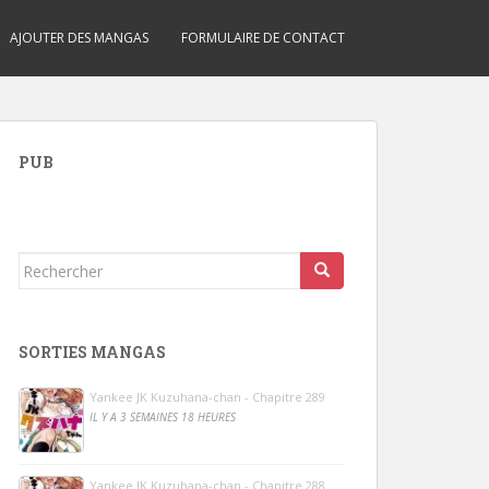
AJOUTER DES MANGAS
FORMULAIRE DE CONTACT
PUB
Rechercher...
SORTIES MANGAS
Yankee JK Kuzuhana-chan - Chapitre 289
IL Y A 3 SEMAINES 18 HEURES
Yankee JK Kuzuhana-chan - Chapitre 288