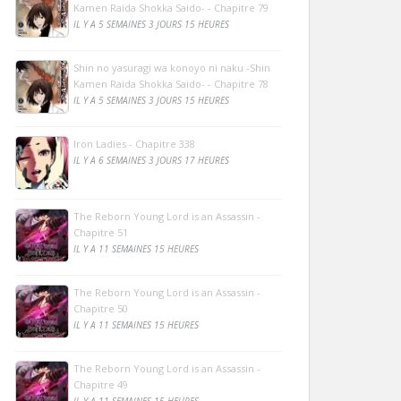
Kamen Raida Shokka Saido- - Chapitre 79
IL Y A 5 SEMAINES 3 JOURS 15 HEURES
Shin no yasuragi wa konoyo ni naku -Shin
Kamen Raida Shokka Saido- - Chapitre 78
IL Y A 5 SEMAINES 3 JOURS 15 HEURES
Iron Ladies - Chapitre 338
IL Y A 6 SEMAINES 3 JOURS 17 HEURES
The Reborn Young Lord is an Assassin -
Chapitre 51
IL Y A 11 SEMAINES 15 HEURES
The Reborn Young Lord is an Assassin -
Chapitre 50
IL Y A 11 SEMAINES 15 HEURES
The Reborn Young Lord is an Assassin -
Chapitre 49