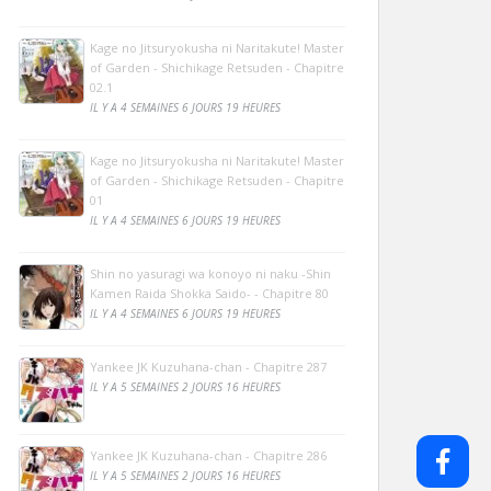
Kage no Jitsuryokusha ni Naritakute! Master
of Garden - Shichikage Retsuden - Chapitre
02.1
IL Y A 4 SEMAINES 6 JOURS 19 HEURES
Kage no Jitsuryokusha ni Naritakute! Master
of Garden - Shichikage Retsuden - Chapitre
01
IL Y A 4 SEMAINES 6 JOURS 19 HEURES
Shin no yasuragi wa konoyo ni naku -Shin
Kamen Raida Shokka Saido- - Chapitre 80
IL Y A 4 SEMAINES 6 JOURS 19 HEURES
Yankee JK Kuzuhana-chan - Chapitre 287
IL Y A 5 SEMAINES 2 JOURS 16 HEURES
Yankee JK Kuzuhana-chan - Chapitre 286
IL Y A 5 SEMAINES 2 JOURS 16 HEURES