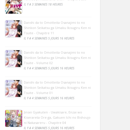
IL Y A 3 SEMAINES 18 HEURES
Danshi da to Omotteita Osanajimi to no
Shinkon Seikatsu ga Umaku Ikisugiru Ken ni
Tsuite - Chapitre 11
IL Y A 4 SEMAINES 5 JOURS 16 HEURES
Danshi da to Omotteita Osanajimi to no
Shinkon Seikatsu ga Umaku Ikisugiru Ken ni
Tsuite - Volume 02
IL Y A 4 SEMAINES 5 JOURS 16 HEURES
Danshi da to Omotteita Osanajimi to no
Shinkon Seikatsu ga Umaku Ikisugiru Ken ni
Tsuite - Volume 01
IL Y A 4 SEMAINES 5 JOURS 16 HEURES
Jinsei Gyakuten - Uwakisare, Enzai wo
Kiserareta Ore ga, Gakuen Ichi no Bishoujo
ni Nakasareru - Chapitre 04
IL Y A 4 SEMAINES 5 JOURS 16 HEURES