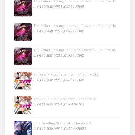
The Reborn Young Lord is an Assassin - Chapitre 47
IL Y A 10 SEMAINES 5 JOURS 1 HEURE
The Reborn Young Lord is an Assassin - Chapitre 46
IL Y A 10 SEMAINES 5 JOURS 1 HEURE
The Reborn Young Lord is an Assassin - Chapitre 45
IL Y A 10 SEMAINES 5 JOURS 1 HEURE
Yankee JK Kuzuhana-chan - Chapitre 282
IL Y A 10 SEMAINES 5 JOURS 1 HEURE
Yankee JK Kuzuhana-chan - Chapitre 281
IL Y A 11 SEMAINES 1 JOUR 4 HEURES
Solo Leveling Ragnarok - Chapitre 40
IL Y A 12 SEMAINES 2 JOURS 4 HEURES