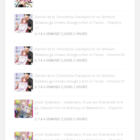
Danshi da to Omotteita Osanajimi to no Shinkon
Seikatsu ga Umaku Ikisugiru Ken ni Tsuite - Chapitre
11
IL Y A 4 SEMAINES 3 JOURS 2 HEURES
Danshi da to Omotteita Osanajimi to no Shinkon
Seikatsu ga Umaku Ikisugiru Ken ni Tsuite - Volume 02
IL Y A 4 SEMAINES 3 JOURS 2 HEURES
Danshi da to Omotteita Osanajimi to no Shinkon
Seikatsu ga Umaku Ikisugiru Ken ni Tsuite - Volume 01
IL Y A 4 SEMAINES 3 JOURS 2 HEURES
Jinsei Gyakuten - Uwakisare, Enzai wo Kiserareta Ore
ga, Gakuen Ichi no Bishoujo ni Nakasareru - Chapitre
04
IL Y A 4 SEMAINES 3 JOURS 2 HEURES
Jinsei Gyakuten - Uwakisare, Enzai wo Kiserareta Ore
ga, Gakuen Ichi no Bishoujo ni Nakasareru - Chapitre