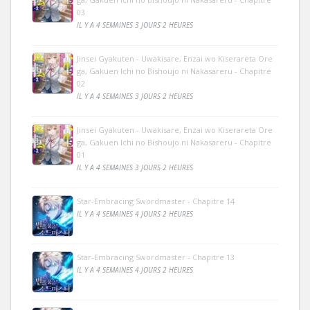
03
IL Y A 4 SEMAINES 3 JOURS 2 HEURES
Jinsei Gyakuten - Uwakisare, Enzai wo Kiserareta Ore
ga, Gakuen Ichi no Bishoujo ni Nakasareru - Chapitre
02
IL Y A 4 SEMAINES 3 JOURS 2 HEURES
Jinsei Gyakuten - Uwakisare, Enzai wo Kiserareta Ore
ga, Gakuen Ichi no Bishoujo ni Nakasareru - Chapitre
01
IL Y A 4 SEMAINES 3 JOURS 2 HEURES
Star-Embracing Swordmaster - Chapitre 14
IL Y A 4 SEMAINES 4 JOURS 2 HEURES
Star-Embracing Swordmaster - Chapitre 13
IL Y A 4 SEMAINES 4 JOURS 2 HEURES