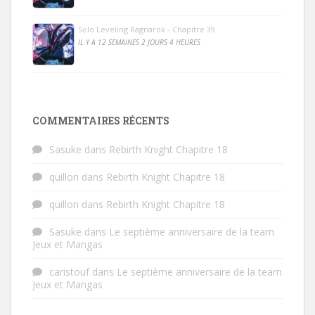
Solo Leveling Ragnarok - Chapitre 39
IL Y A 12 SEMAINES 2 JOURS 4 HEURES
COMMENTAIRES RÉCENTS
Sasuke
dans
Rebirth Knight Chapitre 18
quillon
dans
Rebirth Knight Chapitre 18
quillon
dans
Rebirth Knight Chapitre 18
Sasuke
dans
Le septième anniversaire de la team
Jeux et Mangas
caristouf
dans
Le septième anniversaire de la team
Jeux et Mangas