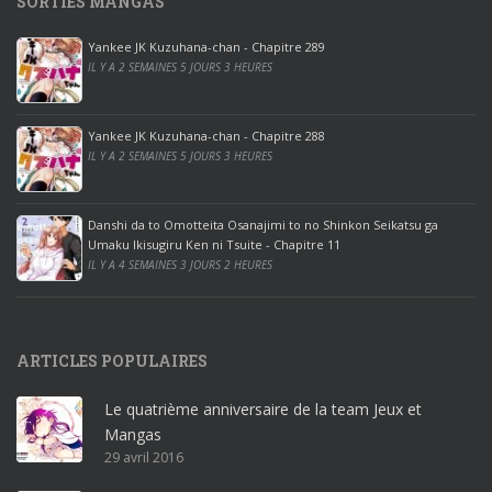
SORTIES MANGAS
0
p
Yankee JK Kuzuhana-chan - Chapitre 289
r
IL Y A 2 SEMAINES 5 JOURS 3 HEURES
o
o
ff
Yankee JK Kuzuhana-chan - Chapitre 288
IL Y A 2 SEMAINES 5 JOURS 3 HEURES
i
c
e
Danshi da to Omotteita Osanajimi to no Shinkon Seikatsu ga
2
Umaku Ikisugiru Ken ni Tsuite - Chapitre 11
0
IL Y A 4 SEMAINES 3 JOURS 2 HEURES
1
9
p
ARTICLES POPULAIRES
r
o
Le quatrième anniversaire de la team Jeux et
o
Mangas
ff
29 avril 2016
i
c