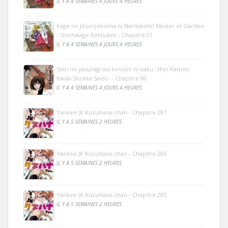
IL Y A 4 SEMAINES 4 JOURS 4 HEURES
Kage no Jitsuryokusha ni Naritakute! Master of Garden
- Shichikage Retsuden - Chapitre 01
IL Y A 4 SEMAINES 4 JOURS 4 HEURES
Shin no yasuragi wa konoyo ni naku -Shin Kamen
Raida Shokka Saido- - Chapitre 80
IL Y A 4 SEMAINES 4 JOURS 4 HEURES
Yankee JK Kuzuhana-chan - Chapitre 287
IL Y A 5 SEMAINES 2 HEURES
Yankee JK Kuzuhana-chan - Chapitre 286
IL Y A 5 SEMAINES 2 HEURES
Yankee JK Kuzuhana-chan - Chapitre 285
IL Y A 5 SEMAINES 2 HEURES