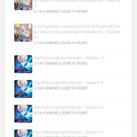
ga, Gakuen Ichi no Bishoujo ni Nakasareru - Chapitre
02
IL Y A 4 SEMAINES 5 JOURS 16 HEURES
Jinsei Gyakuten - Uwakisare, Enzai wo Kiserareta Ore
ga, Gakuen Ichi no Bishoujo ni Nakasareru - Chapitre
01
IL Y A 4 SEMAINES 5 JOURS 16 HEURES
Star-Embracing Swordmaster - Chapitre 14
IL Y A 4 SEMAINES 6 JOURS 16 HEURES
Star-Embracing Swordmaster - Chapitre 13
IL Y A 4 SEMAINES 6 JOURS 16 HEURES
Star-Embracing Swordmaster - Chapitre 12
IL Y A 4 SEMAINES 6 JOURS 16 HEURES
Star-Embracing Swordmaster - Chapitre 11