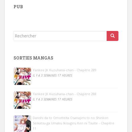
PUB
Rechercher...
SORTIES MANGAS
Yankee JK Kuzuhana-chan - Chapitre 289
IL Y A 3 SEMAINES 17 HEURES
Yankee JK Kuzuhana-chan - Chapitre 288
IL Y A 3 SEMAINES 17 HEURES
Danshi da to Omotteita Osanajimi to no Shinkon
Seikatsu ga Umaku Ikisugiru Ken ni Tsuite - Chapitre
11