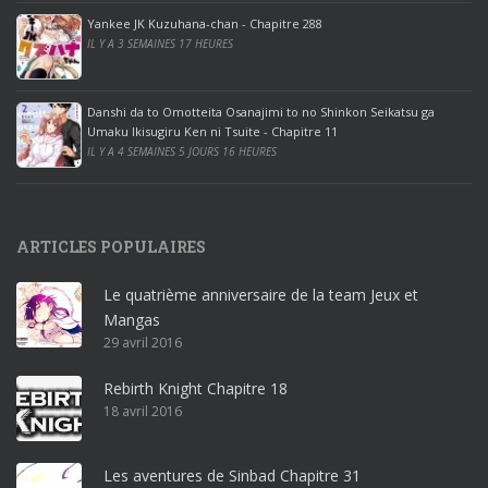
ff
Yankee JK Kuzuhana-chan - Chapitre 288
IL Y A 3 SEMAINES 17 HEURES
i
c
e
Danshi da to Omotteita Osanajimi to no Shinkon Seikatsu ga
2
Umaku Ikisugiru Ken ni Tsuite - Chapitre 11
0
IL Y A 4 SEMAINES 5 JOURS 16 HEURES
1
9
p
ARTICLES POPULAIRES
r
o
Le quatrième anniversaire de la team Jeux et
o
Mangas
ff
29 avril 2016
i
c
Rebirth Knight Chapitre 18
e
18 avril 2016
3
6
5
Les aventures de Sinbad Chapitre 31