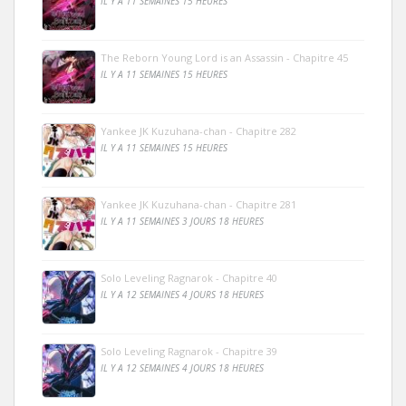
IL Y A 11 SEMAINES 15 HEURES
The Reborn Young Lord is an Assassin - Chapitre 45
IL Y A 11 SEMAINES 15 HEURES
Yankee JK Kuzuhana-chan - Chapitre 282
IL Y A 11 SEMAINES 15 HEURES
Yankee JK Kuzuhana-chan - Chapitre 281
IL Y A 11 SEMAINES 3 JOURS 18 HEURES
Solo Leveling Ragnarok - Chapitre 40
IL Y A 12 SEMAINES 4 JOURS 18 HEURES
Solo Leveling Ragnarok - Chapitre 39
IL Y A 12 SEMAINES 4 JOURS 18 HEURES