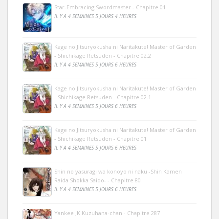
Star-Embracing Swordmaster - Chapitre 01
IL Y A 4 SEMAINES 5 JOURS 4 HEURES
Kage no Jitsuryokusha ni Naritakute! Master of Garden
- Shichikage Retsuden - Chapitre 02.2
IL Y A 4 SEMAINES 5 JOURS 6 HEURES
Kage no Jitsuryokusha ni Naritakute! Master of Garden
- Shichikage Retsuden - Chapitre 02.1
IL Y A 4 SEMAINES 5 JOURS 6 HEURES
Kage no Jitsuryokusha ni Naritakute! Master of Garden
- Shichikage Retsuden - Chapitre 01
IL Y A 4 SEMAINES 5 JOURS 6 HEURES
Shin no yasuragi wa konoyo ni naku -Shin Kamen
Raida Shokka Saido- - Chapitre 80
IL Y A 4 SEMAINES 5 JOURS 6 HEURES
Yankee JK Kuzuhana-chan - Chapitre 287