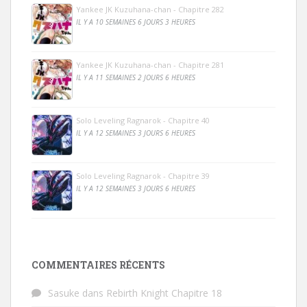
Yankee JK Kuzuhana-chan - Chapitre 282
IL Y A 10 SEMAINES 6 JOURS 3 HEURES
Yankee JK Kuzuhana-chan - Chapitre 281
IL Y A 11 SEMAINES 2 JOURS 6 HEURES
Solo Leveling Ragnarok - Chapitre 40
IL Y A 12 SEMAINES 3 JOURS 6 HEURES
Solo Leveling Ragnarok - Chapitre 39
IL Y A 12 SEMAINES 3 JOURS 6 HEURES
COMMENTAIRES RÉCENTS
Sasuke
dans
Rebirth Knight Chapitre 18