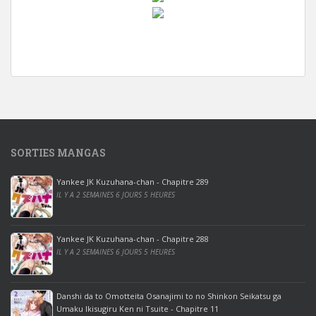
w
i
n
d
o
w
s
1
SORTIES MANGAS
0
p
Yankee JK Kuzuhana-chan - Chapitre 289
r
IL Y A 2 SEMAINES 6 JOURS 5 HEURES
o
o
ff
Yankee JK Kuzuhana-chan - Chapitre 288
IL Y A 2 SEMAINES 6 JOURS 5 HEURES
i
c
e
Danshi da to Omotteita Osanajimi to no Shinkon Seikatsu ga
2
Umaku Ikisugiru Ken ni Tsuite - Chapitre 11