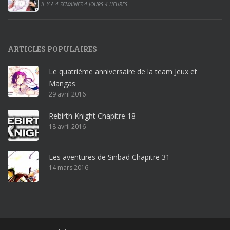
0
IL Y A 4 SEMAINES 4 JOURS 4 HEURES
1
9
p
ARTICLES POPULAIRES
r
o
Le quatrième anniversaire de la team Jeux et
o
Mangas
ff
29 avril 2016
i
c
Rebirth Knight Chapitre 18
e
18 avril 2016
3
6
5
Les aventures de Sinbad Chapitre 31
p
14 mars 2016
r
o
w
i
n