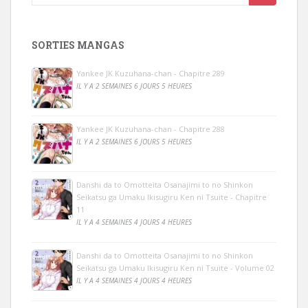
SORTIES MANGAS
Yankee JK Kuzuhana-chan - Chapitre 289
IL Y A 2 SEMAINES 6 JOURS 5 HEURES
Yankee JK Kuzuhana-chan - Chapitre 288
IL Y A 2 SEMAINES 6 JOURS 5 HEURES
Danshi da to Omotteita Osanajimi to no Shinkon
Seikatsu ga Umaku Ikisugiru Ken ni Tsuite - Chapitre
11
IL Y A 4 SEMAINES 4 JOURS 4 HEURES
Danshi da to Omotteita Osanajimi to no Shinkon
Seikatsu ga Umaku Ikisugiru Ken ni Tsuite - Volume 02
IL Y A 4 SEMAINES 4 JOURS 4 HEURES