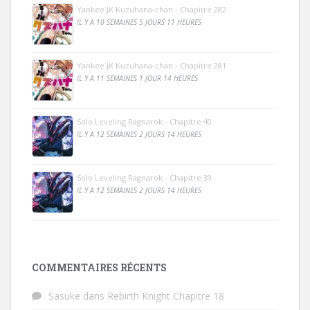
Yankee JK Kuzuhana-chan - Chapitre 282
IL Y A 10 SEMAINES 5 JOURS 11 HEURES
Yankee JK Kuzuhana-chan - Chapitre 281
IL Y A 11 SEMAINES 1 JOUR 14 HEURES
Solo Leveling Ragnarok - Chapitre 40
IL Y A 12 SEMAINES 2 JOURS 14 HEURES
Solo Leveling Ragnarok - Chapitre 39
IL Y A 12 SEMAINES 2 JOURS 14 HEURES
COMMENTAIRES RÉCENTS
Sasuke
dans
Rebirth Knight Chapitre 18