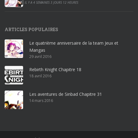
0
IL Y A 4 SEMAINES 3 JOURS 12 HEURES
1
9
p
ARTICLES POPULAIRES
r
o
Le quatrième anniversaire de la team Jeux et
o
Mangas
ff
29 avril 2016
i
c
Rebirth Knight Chapitre 18
e
18 avril 2016
3
6
5
Les aventures de Sinbad Chapitre 31
p
14 mars 2016
r
o
w
i
n