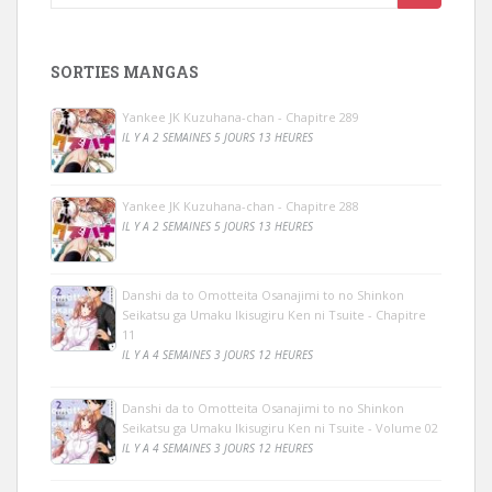
SORTIES MANGAS
Yankee JK Kuzuhana-chan - Chapitre 289
IL Y A 2 SEMAINES 5 JOURS 13 HEURES
Yankee JK Kuzuhana-chan - Chapitre 288
IL Y A 2 SEMAINES 5 JOURS 13 HEURES
Danshi da to Omotteita Osanajimi to no Shinkon
Seikatsu ga Umaku Ikisugiru Ken ni Tsuite - Chapitre
11
IL Y A 4 SEMAINES 3 JOURS 12 HEURES
Danshi da to Omotteita Osanajimi to no Shinkon
Seikatsu ga Umaku Ikisugiru Ken ni Tsuite - Volume 02
IL Y A 4 SEMAINES 3 JOURS 12 HEURES