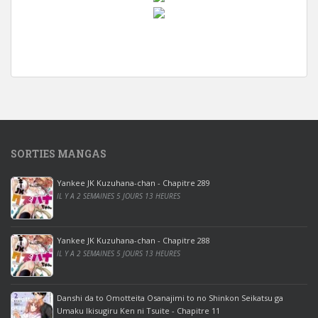
w
i
n
d
o
w
s
1
SORTIES MANGAS
0
p
Yankee JK Kuzuhana-chan - Chapitre 289
r
IL Y A 2 SEMAINES 5 JOURS 13 HEURES
o
o
ff
Yankee JK Kuzuhana-chan - Chapitre 288
IL Y A 2 SEMAINES 5 JOURS 13 HEURES
i
c
e
Danshi da to Omotteita Osanajimi to no Shinkon Seikatsu ga
2
Umaku Ikisugiru Ken ni Tsuite - Chapitre 11