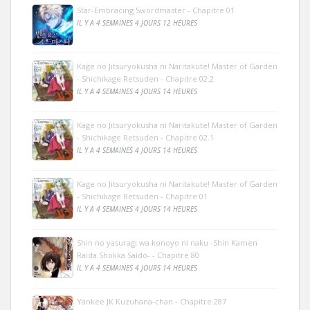
Star-Embracing Swordmaster - Chapitre 01
IL Y A 4 SEMAINES 4 JOURS 12 HEURES
Kage no Jitsuryokusha ni Naritakute! Master of Garden
- Shichikage Retsuden - Chapitre 02.2
IL Y A 4 SEMAINES 4 JOURS 14 HEURES
Kage no Jitsuryokusha ni Naritakute! Master of Garden
- Shichikage Retsuden - Chapitre 02.1
IL Y A 4 SEMAINES 4 JOURS 14 HEURES
Kage no Jitsuryokusha ni Naritakute! Master of Garden
- Shichikage Retsuden - Chapitre 01
IL Y A 4 SEMAINES 4 JOURS 14 HEURES
Shin no yasuragi wa konoyo ni naku -Shin Kamen
Raida Shokka Saido- - Chapitre 80
IL Y A 4 SEMAINES 4 JOURS 14 HEURES
Yankee JK Kuzuhana-chan - Chapitre 287