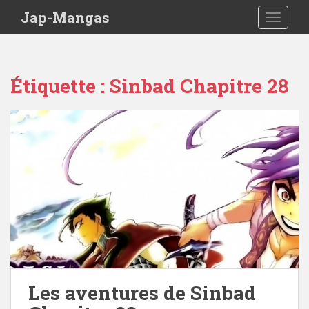
Skip to main content
Jap-Mangas
TOGGLE
Étiquette :
Sinbad Chapitre 28
Les aventures de Sinbad