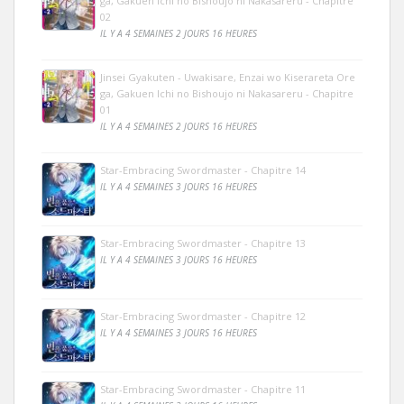
ga, Gakuen Ichi no Bishoujo ni Nakasareru - Chapitre
02
IL Y A 4 SEMAINES 2 JOURS 16 HEURES
Jinsei Gyakuten - Uwakisare, Enzai wo Kiserareta Ore
ga, Gakuen Ichi no Bishoujo ni Nakasareru - Chapitre
01
IL Y A 4 SEMAINES 2 JOURS 16 HEURES
Star-Embracing Swordmaster - Chapitre 14
IL Y A 4 SEMAINES 3 JOURS 16 HEURES
Star-Embracing Swordmaster - Chapitre 13
IL Y A 4 SEMAINES 3 JOURS 16 HEURES
Star-Embracing Swordmaster - Chapitre 12
IL Y A 4 SEMAINES 3 JOURS 16 HEURES
Star-Embracing Swordmaster - Chapitre 11