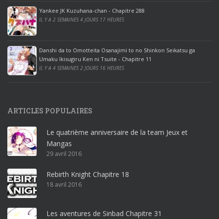
ff
Yankee JK Kuzuhana-chan - Chapitre 288
IL Y A 2 SEMAINES 4 JOURS 17 HEURES
i
c
e
Danshi da to Omotteita Osanajimi to no Shinkon Seikatsu ga
2
Umaku Ikisugiru Ken ni Tsuite - Chapitre 11
0
IL Y A 4 SEMAINES 2 JOURS 16 HEURES
1
9
p
ARTICLES POPULAIRES
r
o
Le quatrième anniversaire de la team Jeux et
o
Mangas
ff
29 avril 2016
i
c
Rebirth Knight Chapitre 18
e
18 avril 2016
3
6
5
Les aventures de Sinbad Chapitre 31