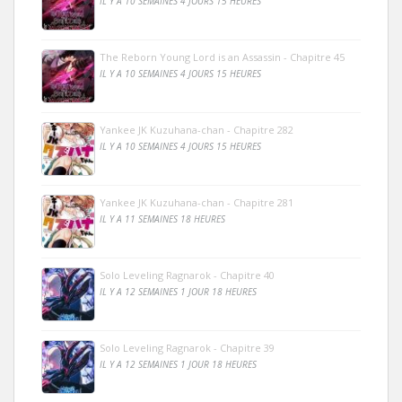
IL Y A 10 SEMAINES 4 JOURS 15 HEURES
The Reborn Young Lord is an Assassin - Chapitre 45
IL Y A 10 SEMAINES 4 JOURS 15 HEURES
Yankee JK Kuzuhana-chan - Chapitre 282
IL Y A 10 SEMAINES 4 JOURS 15 HEURES
Yankee JK Kuzuhana-chan - Chapitre 281
IL Y A 11 SEMAINES 18 HEURES
Solo Leveling Ragnarok - Chapitre 40
IL Y A 12 SEMAINES 1 JOUR 18 HEURES
Solo Leveling Ragnarok - Chapitre 39
IL Y A 12 SEMAINES 1 JOUR 18 HEURES