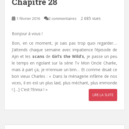
Chapitre 28
2 685 vues
1 février 2016
2 commentaires
Bonjour à vous !
Bon, en ce moment, je sais pas trop quoi regarder….
J’attends chaque semaine avec impatience l’épisode de
Ajin et les
scans
de
Girl’s the Wild’s
, je passe un peu
le temps en rigolant sur la série Tv Mon Oncle Charlie,
mais à part ça, je m’ennuie un brin… Et comme disait ce
bon vieux Charles : « Dans la ménagerie infâme de nos
vices, il en est un plus laid, plus méchant, plus immonde
! […] C’est l’Ennui ! »
LIRE LA SUITE