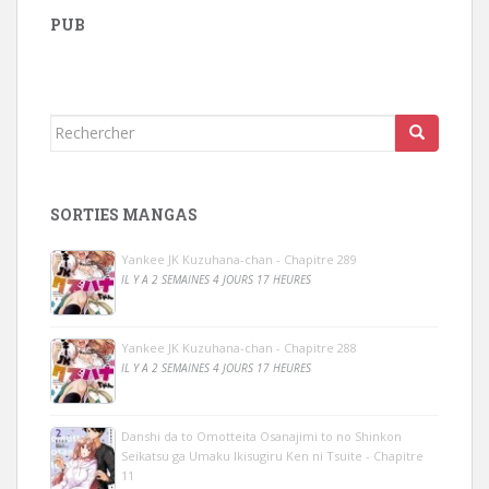
PUB
Rechercher...
SORTIES MANGAS
Yankee JK Kuzuhana-chan - Chapitre 289
IL Y A 2 SEMAINES 4 JOURS 17 HEURES
Yankee JK Kuzuhana-chan - Chapitre 288
IL Y A 2 SEMAINES 4 JOURS 17 HEURES
Danshi da to Omotteita Osanajimi to no Shinkon
Seikatsu ga Umaku Ikisugiru Ken ni Tsuite - Chapitre
11