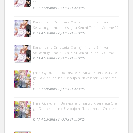
11
IL Y A 4 SEMAINES 2 JOURS 21 HEURES
Danshi da to Omotteita Osanajimi to no Shinkon
Seikatsu ga Umaku Ikisugiru Ken ni Tsuite - Volume 02
IL Y A 4 SEMAINES 2 JOURS 21 HEURES
Danshi da to Omotteita Osanajimi to no Shinkon
Seikatsu ga Umaku Ikisugiru Ken ni Tsuite - Volume 01
IL Y A 4 SEMAINES 2 JOURS 21 HEURES
Jinsei Gyakuten - Uwakisare, Enzai wo Kiserareta Ore
ga, Gakuen Ichi no Bishoujo ni Nakasareru - Chapitre
04
IL Y A 4 SEMAINES 2 JOURS 21 HEURES
Jinsei Gyakuten - Uwakisare, Enzai wo Kiserareta Ore
ga, Gakuen Ichi no Bishoujo ni Nakasareru - Chapitre
03
IL Y A 4 SEMAINES 2 JOURS 21 HEURES