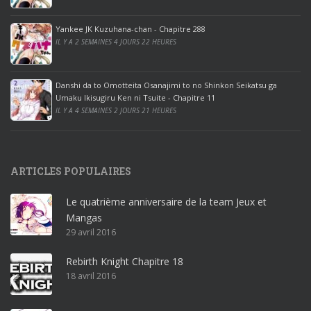
o
ff
Yankee JK Kuzuhana-chan - Chapitre 288
IL Y A 2 SEMAINES 4 JOURS 22 HEURES
i
c
e
Danshi da to Omotteita Osanajimi to no Shinkon Seikatsu ga
2
Umaku Ikisugiru Ken ni Tsuite - Chapitre 11
0
IL Y A 4 SEMAINES 2 JOURS 21 HEURES
1
9
p
ARTICLES POPULAIRES
r
o
Le quatrième anniversaire de la team Jeux et
o
Mangas
ff
29 avril 2016
i
c
Rebirth Knight Chapitre 18
e
18 avril 2016
3
6