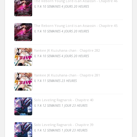
The Reborn Young Lord is an Assassin - Chapitre 46
IL Y A 10 SEMAINES 4 JOURS 20 HEURES
The Reborn Young Lord is an Assassin - Chapitre 45
IL Y A 10 SEMAINES 4 JOURS 20 HEURES
Yankee JK Kuzuhana-chan - Chapitre 282
IL Y A 10 SEMAINES 4 JOURS 20 HEURES
Yankee JK Kuzuhana-chan - Chapitre 281
IL Y A 11 SEMAINES 23 HEURES
Solo Leveling Ragnarok - Chapitre 40
IL Y A 12 SEMAINES 1 JOUR 23 HEURES
Solo Leveling Ragnarok - Chapitre 39
IL Y A 12 SEMAINES 1 JOUR 23 HEURES