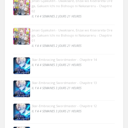
Jinsei Gyakuten - Uwakisare, Enzai wo Kiserareta Ore
ga, Gakuen Ichi no Bishoujo ni Nakasareru - Chapitre
02
IL Y A 4 SEMAINES 2 JOURS 21 HEURES
Jinsei Gyakuten - Uwakisare, Enzai wo Kiserareta Ore
ga, Gakuen Ichi no Bishoujo ni Nakasareru - Chapitre
01
IL Y A 4 SEMAINES 2 JOURS 21 HEURES
Star-Embracing Swordmaster - Chapitre 14
IL Y A 4 SEMAINES 3 JOURS 21 HEURES
Star-Embracing Swordmaster - Chapitre 13
IL Y A 4 SEMAINES 3 JOURS 21 HEURES
Star-Embracing Swordmaster - Chapitre 12
IL Y A 4 SEMAINES 3 JOURS 21 HEURES