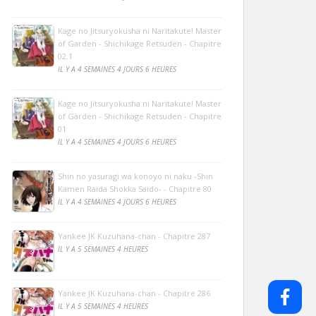
Kage no Jitsuryokusha ni Naritakute! Master
of Garden - Shichikage Retsuden - Chapitre
02.1
IL Y A 4 SEMAINES 4 JOURS 6 HEURES
Kage no Jitsuryokusha ni Naritakute! Master
of Garden - Shichikage Retsuden - Chapitre
01
IL Y A 4 SEMAINES 4 JOURS 6 HEURES
Shin no yasuragi wa konoyo ni naku -Shin
Kamen Raida Shokka Saido- - Chapitre 80
IL Y A 4 SEMAINES 4 JOURS 6 HEURES
Yankee JK Kuzuhana-chan - Chapitre 287
IL Y A 5 SEMAINES 4 HEURES
Yankee JK Kuzuhana-chan - Chapitre 286
IL Y A 5 SEMAINES 4 HEURES