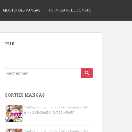
AJOUTER DES MANGAS
FORMULAIRE DE CONTACT
PUB
Rechercher...
SORTIES MANGAS
Yankee JK Kuzuhana-chan - Chapitre 289
IL Y A 2 SEMAINES 5 JOURS 5 HEURES
Yankee JK Kuzuhana-chan - Chapitre 288