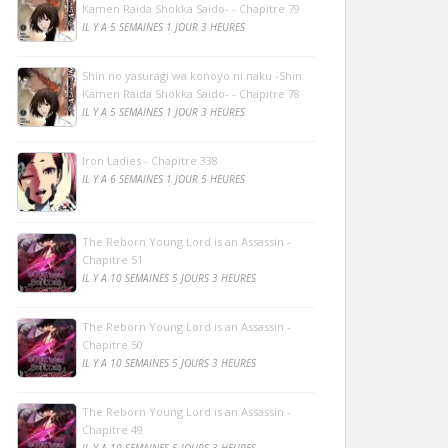
Kamen Raida Shokka Saido- - Chapitre 79
IL Y A 5 SEMAINES 1 JOUR 3 HEURES
Shin no yasuragi wa konoyo ni naku -Shin
Kamen Raida Shokka Saido- - Chapitre 78
IL Y A 5 SEMAINES 1 JOUR 3 HEURES
Iron Ladies - Chapitre 338
IL Y A 6 SEMAINES 1 JOUR 5 HEURES
The Reborn Young Lord is an Assassin -
Chapitre 51
IL Y A 10 SEMAINES 5 JOURS 3 HEURES
The Reborn Young Lord is an Assassin -
Chapitre 50
IL Y A 10 SEMAINES 5 JOURS 3 HEURES
The Reborn Young Lord is an Assassin -
Chapitre 49