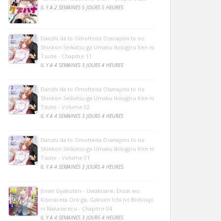
IL Y A 2 SEMAINES 5 JOURS 5 HEURES
Danshi da to Omotteita Osanajimi to no
Shinkon Seikatsu ga Umaku Ikisugiru Ken ni
Tsuite - Chapitre 11
IL Y A 4 SEMAINES 3 JOURS 4 HEURES
Danshi da to Omotteita Osanajimi to no
Shinkon Seikatsu ga Umaku Ikisugiru Ken ni
Tsuite - Volume 02
IL Y A 4 SEMAINES 3 JOURS 4 HEURES
Danshi da to Omotteita Osanajimi to no
Shinkon Seikatsu ga Umaku Ikisugiru Ken ni
Tsuite - Volume 01
IL Y A 4 SEMAINES 3 JOURS 4 HEURES
Jinsei Gyakuten - Uwakisare, Enzai wo
Kiserareta Ore ga, Gakuen Ichi no Bishoujo
ni Nakasareru - Chapitre 04
IL Y A 4 SEMAINES 3 JOURS 4 HEURES