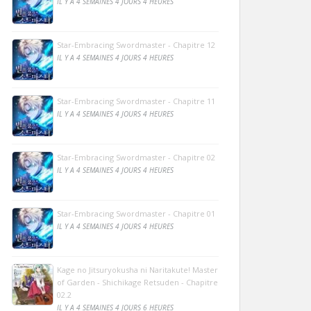
IL Y A 4 SEMAINES 4 JOURS 4 HEURES
Star-Embracing Swordmaster - Chapitre 12
IL Y A 4 SEMAINES 4 JOURS 4 HEURES
Star-Embracing Swordmaster - Chapitre 11
IL Y A 4 SEMAINES 4 JOURS 4 HEURES
Star-Embracing Swordmaster - Chapitre 02
IL Y A 4 SEMAINES 4 JOURS 4 HEURES
Star-Embracing Swordmaster - Chapitre 01
IL Y A 4 SEMAINES 4 JOURS 4 HEURES
Kage no Jitsuryokusha ni Naritakute! Master
of Garden - Shichikage Retsuden - Chapitre
02.2
IL Y A 4 SEMAINES 4 JOURS 6 HEURES