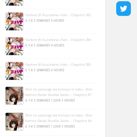
Yankee JK Kuzuhana-chan - Chapitre 285
IL Y A 5 SEMAINES 4 HEURES
Yankee JK Kuzuhana-chan - Chapitre 284
IL Y A 5 SEMAINES 4 HEURES
Yankee JK Kuzuhana-chan - Chapitre 283
IL Y A 5 SEMAINES 4 HEURES
Shin no yasuragi wa konoyo ni naku -Shin
Kamen Raida Shokka Saido- - Chapitre 87
IL Y A 5 SEMAINES 1 JOUR 3 HEURES
Shin no yasuragi wa konoyo ni naku -Shin
Kamen Raida Shokka Saido- - Chapitre 86
IL Y A 5 SEMAINES 1 JOUR 3 HEURES