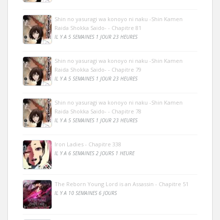
Shin no yasuragi wa konoyo ni naku -Shin Kamen
Raida Shokka Saido- - Chapitre 81
IL Y A 5 SEMAINES 1 JOUR 23 HEURES
Shin no yasuragi wa konoyo ni naku -Shin Kamen
Raida Shokka Saido- - Chapitre 79
IL Y A 5 SEMAINES 1 JOUR 23 HEURES
Shin no yasuragi wa konoyo ni naku -Shin Kamen
Raida Shokka Saido- - Chapitre 78
IL Y A 5 SEMAINES 1 JOUR 23 HEURES
Iron Ladies - Chapitre 338
IL Y A 6 SEMAINES 2 JOURS 1 HEURE
The Reborn Young Lord is an Assassin - Chapitre 51
IL Y A 10 SEMAINES 6 JOURS