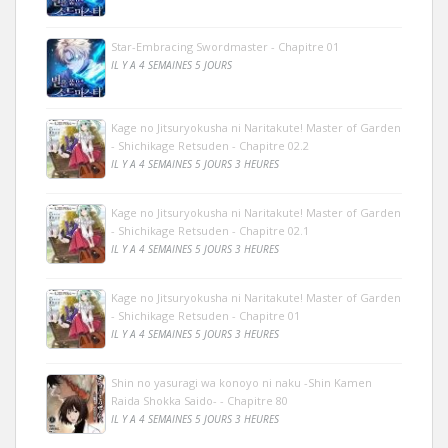
Star-Embracing Swordmaster - Chapitre 01
IL Y A 4 SEMAINES 5 JOURS
Kage no Jitsuryokusha ni Naritakute! Master of Garden
- Shichikage Retsuden - Chapitre 02.2
IL Y A 4 SEMAINES 5 JOURS 3 HEURES
Kage no Jitsuryokusha ni Naritakute! Master of Garden
- Shichikage Retsuden - Chapitre 02.1
IL Y A 4 SEMAINES 5 JOURS 3 HEURES
Kage no Jitsuryokusha ni Naritakute! Master of Garden
- Shichikage Retsuden - Chapitre 01
IL Y A 4 SEMAINES 5 JOURS 3 HEURES
Shin no yasuragi wa konoyo ni naku -Shin Kamen
Raida Shokka Saido- - Chapitre 80
IL Y A 4 SEMAINES 5 JOURS 3 HEURES