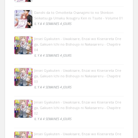
Danshi da to Omotteita Osanajimi to no Shinkon
Seikatsu ga Umaku Ikisugiru Ken ni Tsuite - Volume 01
IL Y A 4 SEMAINES 4 JOURS
Jinsei Gyakuten - Uwakisare, Enzai wo Kiserareta Ore
ga, Gakuen Ichi no Bishoujo ni Nakasareru - Chapitre
04
IL Y A 4 SEMAINES 4 JOURS
Jinsei Gyakuten - Uwakisare, Enzai wo Kiserareta Ore
ga, Gakuen Ichi no Bishoujo ni Nakasareru - Chapitre
03
IL Y A 4 SEMAINES 4 JOURS
Jinsei Gyakuten - Uwakisare, Enzai wo Kiserareta Ore
ga, Gakuen Ichi no Bishoujo ni Nakasareru - Chapitre
02
IL Y A 4 SEMAINES 4 JOURS
Jinsei Gyakuten - Uwakisare, Enzai wo Kiserareta Ore