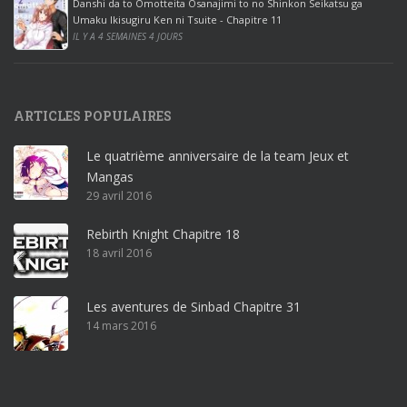
Danshi da to Omotteita Osanajimi to no Shinkon Seikatsu ga
2
Umaku Ikisugiru Ken ni Tsuite - Chapitre 11
0
IL Y A 4 SEMAINES 4 JOURS
1
9
p
ARTICLES POPULAIRES
r
o
Le quatrième anniversaire de la team Jeux et
o
Mangas
ff
29 avril 2016
i
c
Rebirth Knight Chapitre 18
e
18 avril 2016
3
6
5
Les aventures de Sinbad Chapitre 31
p
14 mars 2016
r
o
w