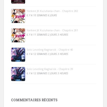
Yankee JK Kuzuhana-chan - Chapitre 282
IL Y A 10 SEMAINES 6 JOURS
Yankee JK Kuzuhana-chan - Chapitre 281
IL Y A 11 SEMAINES 2 JOURS 3 HEURES
Solo Leveling Ragnarok - Chapitre 40
IL Y A 12 SEMAINES 3 JOURS 3 HEURES
Solo Leveling Ragnarok - Chapitre 39
IL Y A 12 SEMAINES 3 JOURS 3 HEURES
COMMENTAIRES RÉCENTS