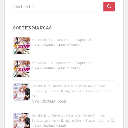
Rechercher...
SORTIES MANGAS
Yankee JK Kuzuhana-chan - Chapitre 289
IL Y A 2 SEMAINES 6 JOURS 2 HEURES
Yankee JK Kuzuhana-chan - Chapitre 288
IL Y A 2 SEMAINES 6 JOURS 2 HEURES
Danshi da to Omotteita Osanajimi to no Shinkon
Seikatsu ga Umaku Ikisugiru Ken ni Tsuite - Chapitre
11
IL Y A 4 SEMAINES 4 JOURS
Danshi da to Omotteita Osanajimi to no Shinkon
Seikatsu ga Umaku Ikisugiru Ken ni Tsuite - Volume 02
IL Y A 4 SEMAINES 4 JOURS