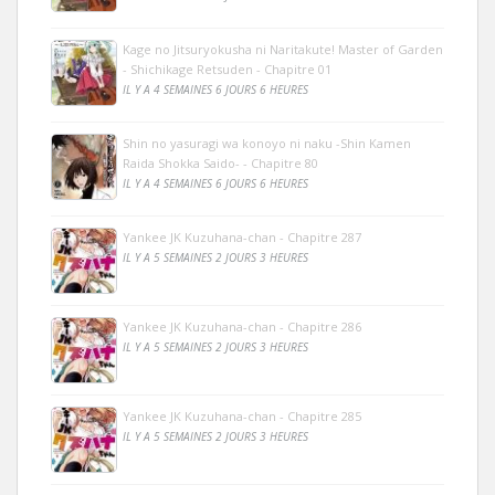
Kage no Jitsuryokusha ni Naritakute! Master of Garden
- Shichikage Retsuden - Chapitre 01
IL Y A 4 SEMAINES 6 JOURS 6 HEURES
Shin no yasuragi wa konoyo ni naku -Shin Kamen
Raida Shokka Saido- - Chapitre 80
IL Y A 4 SEMAINES 6 JOURS 6 HEURES
Yankee JK Kuzuhana-chan - Chapitre 287
IL Y A 5 SEMAINES 2 JOURS 3 HEURES
Yankee JK Kuzuhana-chan - Chapitre 286
IL Y A 5 SEMAINES 2 JOURS 3 HEURES
Yankee JK Kuzuhana-chan - Chapitre 285
IL Y A 5 SEMAINES 2 JOURS 3 HEURES