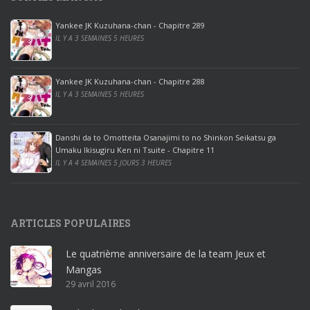
0
p
Yankee JK Kuzuhana-chan - Chapitre 289
r
IL Y A 3 SEMAINES 5 HEURES
o
o
ff
Yankee JK Kuzuhana-chan - Chapitre 288
IL Y A 3 SEMAINES 5 HEURES
i
c
e
Danshi da to Omotteita Osanajimi to no Shinkon Seikatsu ga
2
Umaku Ikisugiru Ken ni Tsuite - Chapitre 11
0
IL Y A 4 SEMAINES 5 JOURS 3 HEURES
1
9
p
ARTICLES POPULAIRES
r
o
Le quatrième anniversaire de la team Jeux et
o
Mangas
ff
29 avril 2016
i
c