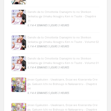
Danshi da to Omotteita Osanajimi to no Shinkon
Seikatsu ga Umaku Ikisugiru Ken ni Tsuite - Chapitre
11
IL Y A 4 SEMAINES 5 JOURS 3 HEURES
Danshi da to Omotteita Osanajimi to no Shinkon
Seikatsu ga Umaku Ikisugiru Ken ni Tsuite - Volume 02
IL Y A 4 SEMAINES 5 JOURS 3 HEURES
Danshi da to Omotteita Osanajimi to no Shinkon
Seikatsu ga Umaku Ikisugiru Ken ni Tsuite - Volume 01
IL Y A 4 SEMAINES 5 JOURS 3 HEURES
Jinsei Gyakuten - Uwakisare, Enzai wo Kiserareta Ore
ga, Gakuen Ichi no Bishoujo ni Nakasareru - Chapitre
04
IL Y A 4 SEMAINES 5 JOURS 3 HEURES
Jinsei Gyakuten - Uwakisare, Enzai wo Kiserareta Ore
ga, Gakuen Ichi no Bishoujo ni Nakasareru - Chapitre