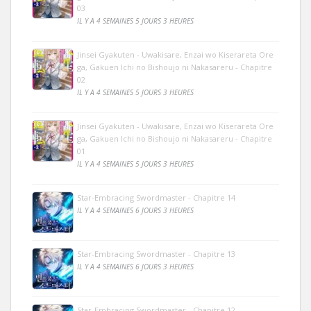
03
IL Y A 4 SEMAINES 5 JOURS 3 HEURES
Jinsei Gyakuten - Uwakisare, Enzai wo Kiserareta Ore
ga, Gakuen Ichi no Bishoujo ni Nakasareru - Chapitre
02
IL Y A 4 SEMAINES 5 JOURS 3 HEURES
Jinsei Gyakuten - Uwakisare, Enzai wo Kiserareta Ore
ga, Gakuen Ichi no Bishoujo ni Nakasareru - Chapitre
01
IL Y A 4 SEMAINES 5 JOURS 3 HEURES
Star-Embracing Swordmaster - Chapitre 14
IL Y A 4 SEMAINES 6 JOURS 3 HEURES
Star-Embracing Swordmaster - Chapitre 13
IL Y A 4 SEMAINES 6 JOURS 3 HEURES
Star-Embracing Swordmaster - Chapitre 12