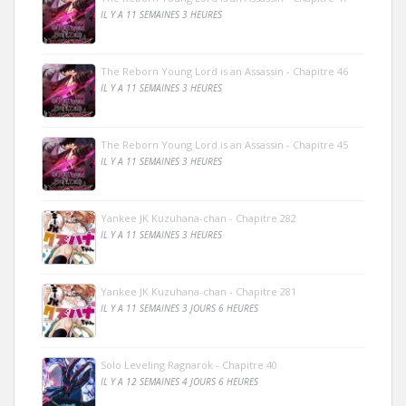
IL Y A 11 SEMAINES 3 HEURES
The Reborn Young Lord is an Assassin - Chapitre 46
IL Y A 11 SEMAINES 3 HEURES
The Reborn Young Lord is an Assassin - Chapitre 45
IL Y A 11 SEMAINES 3 HEURES
Yankee JK Kuzuhana-chan - Chapitre 282
IL Y A 11 SEMAINES 3 HEURES
Yankee JK Kuzuhana-chan - Chapitre 281
IL Y A 11 SEMAINES 3 JOURS 6 HEURES
Solo Leveling Ragnarok - Chapitre 40
IL Y A 12 SEMAINES 4 JOURS 6 HEURES