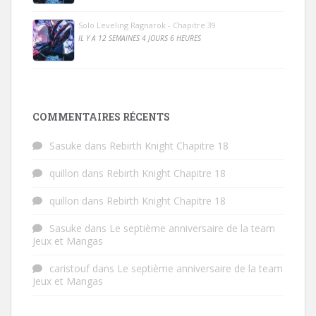
Solo Leveling Ragnarok - Chapitre 39
IL Y A 12 SEMAINES 4 JOURS 6 HEURES
COMMENTAIRES RÉCENTS
Sasuke
dans
Rebirth Knight Chapitre 18
quillon
dans
Rebirth Knight Chapitre 18
quillon
dans
Rebirth Knight Chapitre 18
Sasuke
dans
Le septième anniversaire de la team
Jeux et Mangas
caristouf
dans
Le septième anniversaire de la team
Jeux et Mangas