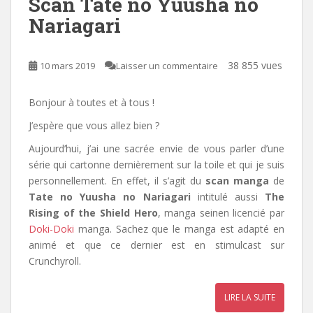
Scan Tate no Yuusha no
Nariagari
38 855 vues
10 mars 2019
Laisser un commentaire
Bonjour à toutes et à tous !
J’espère que vous allez bien ?
Aujourd’hui, j’ai une sacrée envie de vous parler d’une
série qui cartonne dernièrement sur la toile et qui je suis
personnellement. En effet, il s’agit du
scan manga
de
Tate no Yuusha no Nariagari
intitulé aussi
The
Rising of the Shield Hero
, manga seinen licencié par
Doki-Doki
manga
.
Sachez que le manga est adapté en
animé et que ce dernier est en stimulcast sur
Crunchyroll.
LIRE LA SUITE