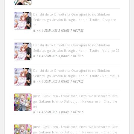
Danshi da to Omotteita Osanajimi to no Shinkon
Seikatsu ga Umaku Ikisugiru Ken ni Tsuite - Chapitre
11
IL Y A 4 SEMAINES 3 JOURS 7 HEURES
Danshi da to Omotteita Osanajimi to no Shinkon
Seikatsu ga Umaku Ikisugiru Ken ni Tsuite - Volume 02
IL Y A 4 SEMAINES 3 JOURS 7 HEURES
Danshi da to Omotteita Osanajimi to no Shinkon
Seikatsu ga Umaku Ikisugiru Ken ni Tsuite - Volume 01
IL Y A 4 SEMAINES 3 JOURS 7 HEURES
Jinsei Gyakuten - Uwakisare, Enzai wo Kiserareta Ore
ga, Gakuen Ichi no Bishoujo ni Nakasareru - Chapitre
04
IL Y A 4 SEMAINES 3 JOURS 7 HEURES
Jinsei Gyakuten - Uwakisare, Enzai wo Kiserareta Ore
ga, Gakuen Ichi no Bishoujo ni Nakasareru - Chapitre