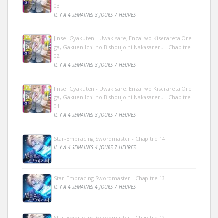
03
IL Y A 4 SEMAINES 3 JOURS 7 HEURES
Jinsei Gyakuten - Uwakisare, Enzai wo Kiserareta Ore
ga, Gakuen Ichi no Bishoujo ni Nakasareru - Chapitre
02
IL Y A 4 SEMAINES 3 JOURS 7 HEURES
Jinsei Gyakuten - Uwakisare, Enzai wo Kiserareta Ore
ga, Gakuen Ichi no Bishoujo ni Nakasareru - Chapitre
01
IL Y A 4 SEMAINES 3 JOURS 7 HEURES
Star-Embracing Swordmaster - Chapitre 14
IL Y A 4 SEMAINES 4 JOURS 7 HEURES
Star-Embracing Swordmaster - Chapitre 13
IL Y A 4 SEMAINES 4 JOURS 7 HEURES
Star-Embracing Swordmaster - Chapitre 12