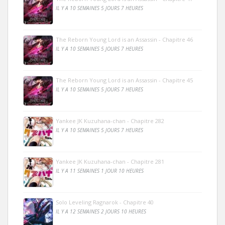
IL Y A 10 SEMAINES 5 JOURS 7 HEURES
The Reborn Young Lord is an Assassin - Chapitre 46
IL Y A 10 SEMAINES 5 JOURS 7 HEURES
The Reborn Young Lord is an Assassin - Chapitre 45
IL Y A 10 SEMAINES 5 JOURS 7 HEURES
Yankee JK Kuzuhana-chan - Chapitre 282
IL Y A 10 SEMAINES 5 JOURS 7 HEURES
Yankee JK Kuzuhana-chan - Chapitre 281
IL Y A 11 SEMAINES 1 JOUR 10 HEURES
Solo Leveling Ragnarok - Chapitre 40
IL Y A 12 SEMAINES 2 JOURS 10 HEURES