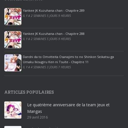
0
p
Yankee JK Kuzuhana-chan - Chapitre 289
r
IL Y A 2 SEMAINES 5 JOURS 9 HEURES
o
o
ff
Yankee JK Kuzuhana-chan - Chapitre 288
IL Y A 2 SEMAINES 5 JOURS 9 HEURES
i
c
e
Danshi da to Omotteita Osanajimi to no Shinkon Seikatsu ga
2
Umaku Ikisugiru Ken ni Tsuite - Chapitre 11
0
IL Y A 4 SEMAINES 3 JOURS 7 HEURES
1
9
p
ARTICLES POPULAIRES
r
o
Le quatrième anniversaire de la team Jeux et
o
Mangas
ff
29 avril 2016
i
c