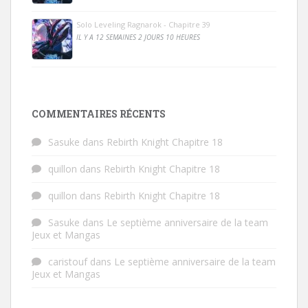
Solo Leveling Ragnarok - Chapitre 39
IL Y A 12 SEMAINES 2 JOURS 10 HEURES
COMMENTAIRES RÉCENTS
Sasuke
dans
Rebirth Knight Chapitre 18
quillon
dans
Rebirth Knight Chapitre 18
quillon
dans
Rebirth Knight Chapitre 18
Sasuke
dans
Le septième anniversaire de la team
Jeux et Mangas
caristouf
dans
Le septième anniversaire de la team
Jeux et Mangas