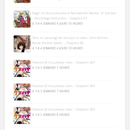
Kage no Jitsuryokusha ni Naritakute! Master of Garden
- Shichikage Retsuden - Chapitre 01
IL Y A 4 SEMAINES 4 JOURS 10 HEURES
Shin no yasuragi wa konoyo ni naku -Shin Kamen
Raida Shokka Saido- - Chapitre 80
IL Y A 4 SEMAINES 4 JOURS 10 HEURES
Yankee JK Kuzuhana-chan - Chapitre 287
IL Y A 5 SEMAINES 7 HEURES
Yankee JK Kuzuhana-chan - Chapitre 286
IL Y A 5 SEMAINES 7 HEURES
Yankee JK Kuzuhana-chan - Chapitre 285
IL Y A 5 SEMAINES 8 HEURES