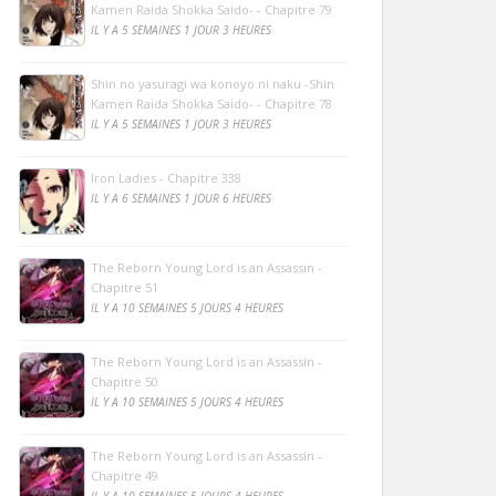
Kamen Raida Shokka Saido- - Chapitre 79
IL Y A 5 SEMAINES 1 JOUR 3 HEURES
Shin no yasuragi wa konoyo ni naku -Shin
Kamen Raida Shokka Saido- - Chapitre 78
IL Y A 5 SEMAINES 1 JOUR 3 HEURES
Iron Ladies - Chapitre 338
IL Y A 6 SEMAINES 1 JOUR 6 HEURES
The Reborn Young Lord is an Assassin -
Chapitre 51
IL Y A 10 SEMAINES 5 JOURS 4 HEURES
The Reborn Young Lord is an Assassin -
Chapitre 50
IL Y A 10 SEMAINES 5 JOURS 4 HEURES
The Reborn Young Lord is an Assassin -
Chapitre 49