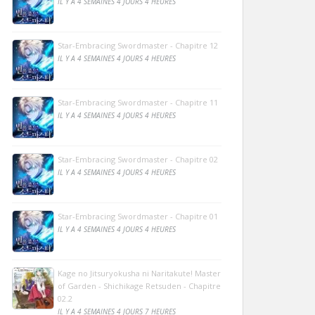
IL Y A 4 SEMAINES 4 JOURS 4 HEURES
Star-Embracing Swordmaster - Chapitre 12
IL Y A 4 SEMAINES 4 JOURS 4 HEURES
Star-Embracing Swordmaster - Chapitre 11
IL Y A 4 SEMAINES 4 JOURS 4 HEURES
Star-Embracing Swordmaster - Chapitre 02
IL Y A 4 SEMAINES 4 JOURS 4 HEURES
Star-Embracing Swordmaster - Chapitre 01
IL Y A 4 SEMAINES 4 JOURS 4 HEURES
Kage no Jitsuryokusha ni Naritakute! Master
of Garden - Shichikage Retsuden - Chapitre
02.2
IL Y A 4 SEMAINES 4 JOURS 7 HEURES