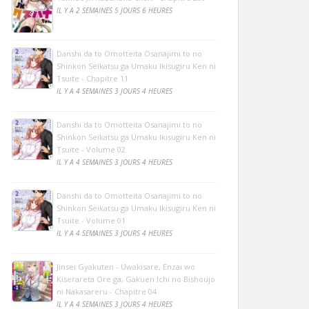
IL Y A 2 SEMAINES 5 JOURS 6 HEURES
Danshi da to Omotteita Osanajimi to no
Shinkon Seikatsu ga Umaku Ikisugiru Ken ni
Tsuite - Chapitre 11
IL Y A 4 SEMAINES 3 JOURS 4 HEURES
Danshi da to Omotteita Osanajimi to no
Shinkon Seikatsu ga Umaku Ikisugiru Ken ni
Tsuite - Volume 02
IL Y A 4 SEMAINES 3 JOURS 4 HEURES
Danshi da to Omotteita Osanajimi to no
Shinkon Seikatsu ga Umaku Ikisugiru Ken ni
Tsuite - Volume 01
IL Y A 4 SEMAINES 3 JOURS 4 HEURES
Jinsei Gyakuten - Uwakisare, Enzai wo
Kiserareta Ore ga, Gakuen Ichi no Bishoujo
ni Nakasareru - Chapitre 04
IL Y A 4 SEMAINES 3 JOURS 4 HEURES