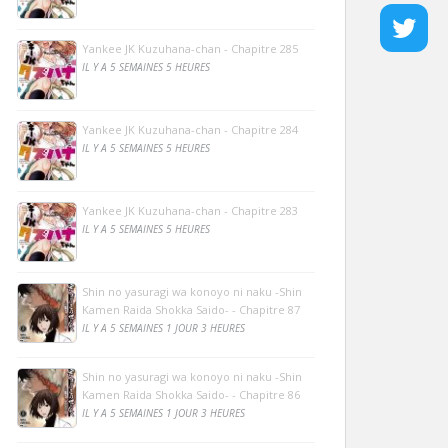
Yankee JK Kuzuhana-chan - Chapitre 285
IL Y A 5 SEMAINES 5 HEURES
Yankee JK Kuzuhana-chan - Chapitre 284
IL Y A 5 SEMAINES 5 HEURES
Yankee JK Kuzuhana-chan - Chapitre 283
IL Y A 5 SEMAINES 5 HEURES
Shin no yasuragi wa konoyo ni naku -Shin
Kamen Raida Shokka Saido- - Chapitre 87
IL Y A 5 SEMAINES 1 JOUR 3 HEURES
Shin no yasuragi wa konoyo ni naku -Shin
Kamen Raida Shokka Saido- - Chapitre 86
IL Y A 5 SEMAINES 1 JOUR 3 HEURES