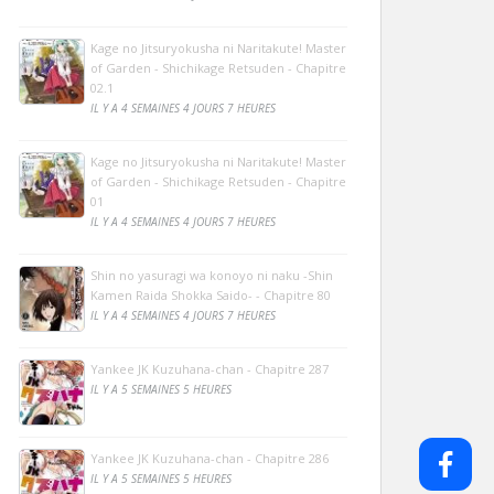
Kage no Jitsuryokusha ni Naritakute! Master
of Garden - Shichikage Retsuden - Chapitre
02.1
IL Y A 4 SEMAINES 4 JOURS 7 HEURES
Kage no Jitsuryokusha ni Naritakute! Master
of Garden - Shichikage Retsuden - Chapitre
01
IL Y A 4 SEMAINES 4 JOURS 7 HEURES
Shin no yasuragi wa konoyo ni naku -Shin
Kamen Raida Shokka Saido- - Chapitre 80
IL Y A 4 SEMAINES 4 JOURS 7 HEURES
Yankee JK Kuzuhana-chan - Chapitre 287
IL Y A 5 SEMAINES 5 HEURES
Yankee JK Kuzuhana-chan - Chapitre 286
IL Y A 5 SEMAINES 5 HEURES