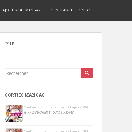
AJOUTER DES MANGAS
FORMULAIRE DE CONTACT
PUB
Rechercher...
SORTIES MANGAS
Yankee JK Kuzuhana-chan - Chapitre 289
IL Y A 2 SEMAINES 5 JOURS 6 HEURES
Yankee JK Kuzuhana-chan - Chapitre 288