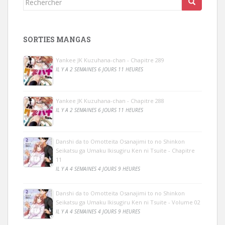
SORTIES MANGAS
Yankee JK Kuzuhana-chan - Chapitre 289
IL Y A 2 SEMAINES 6 JOURS 11 HEURES
Yankee JK Kuzuhana-chan - Chapitre 288
IL Y A 2 SEMAINES 6 JOURS 11 HEURES
Danshi da to Omotteita Osanajimi to no Shinkon
Seikatsu ga Umaku Ikisugiru Ken ni Tsuite - Chapitre
11
IL Y A 4 SEMAINES 4 JOURS 9 HEURES
Danshi da to Omotteita Osanajimi to no Shinkon
Seikatsu ga Umaku Ikisugiru Ken ni Tsuite - Volume 02
IL Y A 4 SEMAINES 4 JOURS 9 HEURES