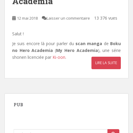
Academia
13 376 vues
12 mai 2018
Laisser un commentaire
Salut !
Je suis encore là pour parler du
scan manga
de
Boku
no Hero Academia
(
My Hero Academia
), une série
shonen licenciée par
Ki-oon
.
LIRE LA SUITE
PUB
Rechercher...