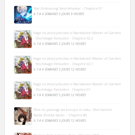
Star-Embracing Swordmaster - Chapitre 01
IL Y A 4 SEMAINES 5 JOURS 9 HEURES
Kage no Jitsuryokusha ni Naritakute! Master of Garden
- Shichikage Retsuden - Chapitre 02.2
IL Y A 4 SEMAINES 5 JOURS 12 HEURES
Kage no Jitsuryokusha ni Naritakute! Master of Garden
- Shichikage Retsuden - Chapitre 02.1
IL Y A 4 SEMAINES 5 JOURS 12 HEURES
Kage no Jitsuryokusha ni Naritakute! Master of Garden
- Shichikage Retsuden - Chapitre 01
IL Y A 4 SEMAINES 5 JOURS 12 HEURES
Shin no yasuragi wa konoyo ni naku -Shin Kamen
Raida Shokka Saido- - Chapitre 80
IL Y A 4 SEMAINES 5 JOURS 12 HEURES