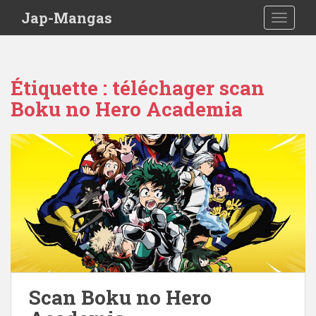
Skip to main content
Jap-Mangas
TOGGLE
Étiquette :
téléchager scan
Boku no Hero Academia
Scan Boku no Hero