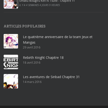
Umaku Ikisugiru Ken ni Tsuite - Chapitre 11
0
IL Y A 4 SEMAINES 4 JOURS 9 HEURES
1
9
p
ARTICLES POPULAIRES
r
o
Le quatrième anniversaire de la team Jeux et
o
Mangas
ff
29 avril 2016
i
c
Rebirth Knight Chapitre 18
e
18 avril 2016
3
6
5
Les aventures de Sinbad Chapitre 31
p
14 mars 2016
r
o
w
i