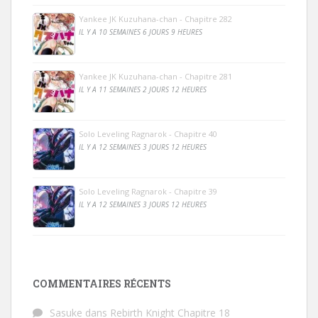
Yankee JK Kuzuhana-chan - Chapitre 282
IL Y A 10 SEMAINES 6 JOURS 9 HEURES
Yankee JK Kuzuhana-chan - Chapitre 281
IL Y A 11 SEMAINES 2 JOURS 12 HEURES
Solo Leveling Ragnarok - Chapitre 40
IL Y A 12 SEMAINES 3 JOURS 12 HEURES
Solo Leveling Ragnarok - Chapitre 39
IL Y A 12 SEMAINES 3 JOURS 12 HEURES
COMMENTAIRES RÉCENTS
Sasuke
dans
Rebirth Knight Chapitre 18