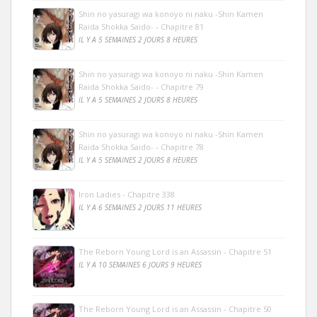
Shin no yasuragi wa konoyo ni naku -Shin Kamen
Raida Shokka Saido- - Chapitre 81
IL Y A 5 SEMAINES 2 JOURS 8 HEURES
Shin no yasuragi wa konoyo ni naku -Shin Kamen
Raida Shokka Saido- - Chapitre 79
IL Y A 5 SEMAINES 2 JOURS 8 HEURES
Shin no yasuragi wa konoyo ni naku -Shin Kamen
Raida Shokka Saido- - Chapitre 78
IL Y A 5 SEMAINES 2 JOURS 8 HEURES
Iron Ladies - Chapitre 338
IL Y A 6 SEMAINES 2 JOURS 11 HEURES
The Reborn Young Lord is an Assassin - Chapitre 51
IL Y A 10 SEMAINES 6 JOURS 9 HEURES
The Reborn Young Lord is an Assassin - Chapitre 50