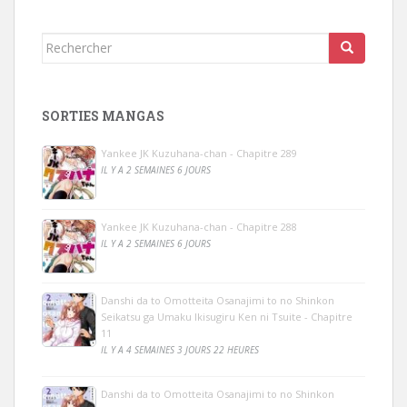
Rechercher...
SORTIES MANGAS
Yankee JK Kuzuhana-chan - Chapitre 289
IL Y A 2 SEMAINES 6 JOURS
Yankee JK Kuzuhana-chan - Chapitre 288
IL Y A 2 SEMAINES 6 JOURS
Danshi da to Omotteita Osanajimi to no Shinkon
Seikatsu ga Umaku Ikisugiru Ken ni Tsuite - Chapitre
11
IL Y A 4 SEMAINES 3 JOURS 22 HEURES
Danshi da to Omotteita Osanajimi to no Shinkon