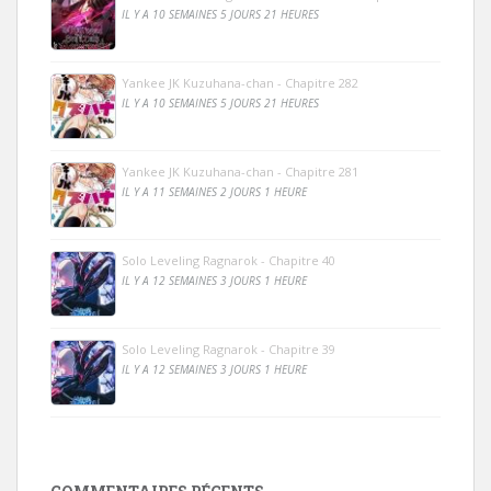
IL Y A 10 SEMAINES 5 JOURS 21 HEURES
Yankee JK Kuzuhana-chan - Chapitre 282
IL Y A 10 SEMAINES 5 JOURS 21 HEURES
Yankee JK Kuzuhana-chan - Chapitre 281
IL Y A 11 SEMAINES 2 JOURS 1 HEURE
Solo Leveling Ragnarok - Chapitre 40
IL Y A 12 SEMAINES 3 JOURS 1 HEURE
Solo Leveling Ragnarok - Chapitre 39
IL Y A 12 SEMAINES 3 JOURS 1 HEURE