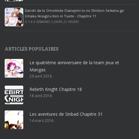
e
Danshi da to Omotteita Osanajimi to no Shinkon Seikatsu ga
2
Umaku Ikisugiru Ken ni Tsuite - Chapitre 11
0
IL Y A 4 SEMAINES 3 JOURS 22 HEURES
1
9
p
ARTICLES POPULAIRES
r
o
Le quatrième anniversaire de la team Jeux et
o
Mangas
ff
29 avril 2016
i
c
Rebirth Knight Chapitre 18
e
18 avril 2016
3
6
5
Les aventures de Sinbad Chapitre 31
p
14 mars 2016
r
o