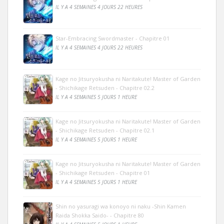
IL Y A 4 SEMAINES 4 JOURS 22 HEURES
Star-Embracing Swordmaster - Chapitre 01
IL Y A 4 SEMAINES 4 JOURS 22 HEURES
Kage no Jitsuryokusha ni Naritakute! Master of Garden
- Shichikage Retsuden - Chapitre 02.2
IL Y A 4 SEMAINES 5 JOURS 1 HEURE
Kage no Jitsuryokusha ni Naritakute! Master of Garden
- Shichikage Retsuden - Chapitre 02.1
IL Y A 4 SEMAINES 5 JOURS 1 HEURE
Kage no Jitsuryokusha ni Naritakute! Master of Garden
- Shichikage Retsuden - Chapitre 01
IL Y A 4 SEMAINES 5 JOURS 1 HEURE
Shin no yasuragi wa konoyo ni naku -Shin Kamen
Raida Shokka Saido- - Chapitre 80