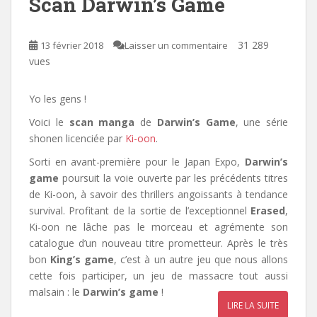
Scan Darwin’s Game
31 289
13 février 2018
Laisser un commentaire
vues
Yo les gens !
Voici le
scan manga
de
Darwin’s Game
, une série
shonen licenciée par
Ki-oon
.
Sorti en avant-première pour le Japan Expo,
Darwin’s
game
poursuit la voie ouverte par les précédents titres
de Ki-oon, à savoir des thrillers angoissants à tendance
survival. Profitant de la sortie de l’exceptionnel
Erased
,
Ki-oon ne lâche pas le morceau et agrémente son
catalogue d’un nouveau titre prometteur. Après le très
bon
King’s game
, c’est à un autre jeu que nous allons
cette fois participer, un jeu de massacre tout aussi
malsain : le
Darwin’s game
!
LIRE LA SUITE