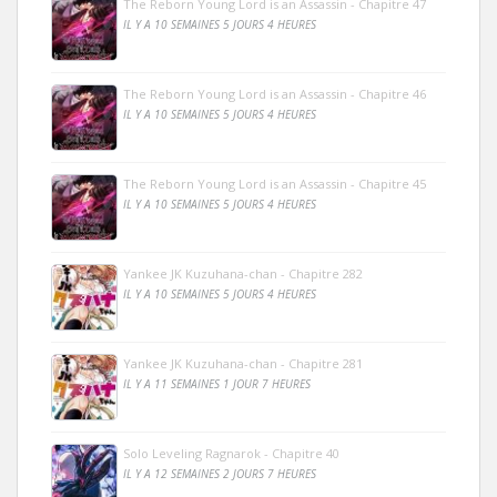
The Reborn Young Lord is an Assassin - Chapitre 47
IL Y A 10 SEMAINES 5 JOURS 4 HEURES
The Reborn Young Lord is an Assassin - Chapitre 46
IL Y A 10 SEMAINES 5 JOURS 4 HEURES
The Reborn Young Lord is an Assassin - Chapitre 45
IL Y A 10 SEMAINES 5 JOURS 4 HEURES
Yankee JK Kuzuhana-chan - Chapitre 282
IL Y A 10 SEMAINES 5 JOURS 4 HEURES
Yankee JK Kuzuhana-chan - Chapitre 281
IL Y A 11 SEMAINES 1 JOUR 7 HEURES
Solo Leveling Ragnarok - Chapitre 40
IL Y A 12 SEMAINES 2 JOURS 7 HEURES