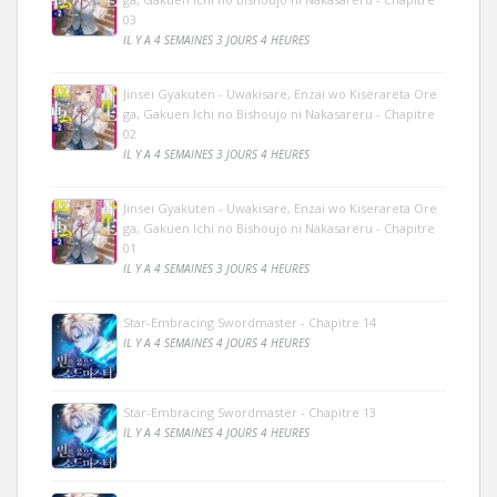
03
IL Y A 4 SEMAINES 3 JOURS 4 HEURES
Jinsei Gyakuten - Uwakisare, Enzai wo Kiserareta Ore
ga, Gakuen Ichi no Bishoujo ni Nakasareru - Chapitre
02
IL Y A 4 SEMAINES 3 JOURS 4 HEURES
Jinsei Gyakuten - Uwakisare, Enzai wo Kiserareta Ore
ga, Gakuen Ichi no Bishoujo ni Nakasareru - Chapitre
01
IL Y A 4 SEMAINES 3 JOURS 4 HEURES
Star-Embracing Swordmaster - Chapitre 14
IL Y A 4 SEMAINES 4 JOURS 4 HEURES
Star-Embracing Swordmaster - Chapitre 13
IL Y A 4 SEMAINES 4 JOURS 4 HEURES