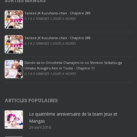
SORTIES MANGAS
0
p
Yankee JK Kuzuhana-chan - Chapitre 289
r
IL Y A 2 SEMAINES 5 JOURS 6 HEURES
o
o
ff
Yankee JK Kuzuhana-chan - Chapitre 288
IL Y A 2 SEMAINES 5 JOURS 6 HEURES
i
c
e
Danshi da to Omotteita Osanajimi to no Shinkon Seikatsu ga
2
Umaku Ikisugiru Ken ni Tsuite - Chapitre 11
0
IL Y A 4 SEMAINES 3 JOURS 4 HEURES
1
9
p
ARTICLES POPULAIRES
r
o
Le quatrième anniversaire de la team Jeux et
o
Mangas
ff
29 avril 2016
i
c