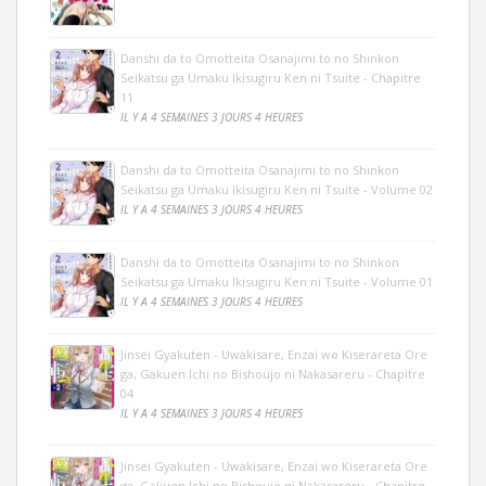
Danshi da to Omotteita Osanajimi to no Shinkon
Seikatsu ga Umaku Ikisugiru Ken ni Tsuite - Chapitre
11
IL Y A 4 SEMAINES 3 JOURS 4 HEURES
Danshi da to Omotteita Osanajimi to no Shinkon
Seikatsu ga Umaku Ikisugiru Ken ni Tsuite - Volume 02
IL Y A 4 SEMAINES 3 JOURS 4 HEURES
Danshi da to Omotteita Osanajimi to no Shinkon
Seikatsu ga Umaku Ikisugiru Ken ni Tsuite - Volume 01
IL Y A 4 SEMAINES 3 JOURS 4 HEURES
Jinsei Gyakuten - Uwakisare, Enzai wo Kiserareta Ore
ga, Gakuen Ichi no Bishoujo ni Nakasareru - Chapitre
04
IL Y A 4 SEMAINES 3 JOURS 4 HEURES
Jinsei Gyakuten - Uwakisare, Enzai wo Kiserareta Ore
ga, Gakuen Ichi no Bishoujo ni Nakasareru - Chapitre