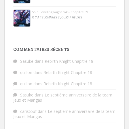
Solo Leveling Ragnarok - Chapitre 39
IL Y A 12 SEMAINES 2 JOURS 7 HEURES
COMMENTAIRES RÉCENTS
Sasuke
dans
Rebirth Knight Chapitre 18
quillon
dans
Rebirth Knight Chapitre 18
quillon
dans
Rebirth Knight Chapitre 18
Sasuke
dans
Le septième anniversaire de la team
Jeux et Mangas
caristouf
dans
Le septième anniversaire de la team
Jeux et Mangas