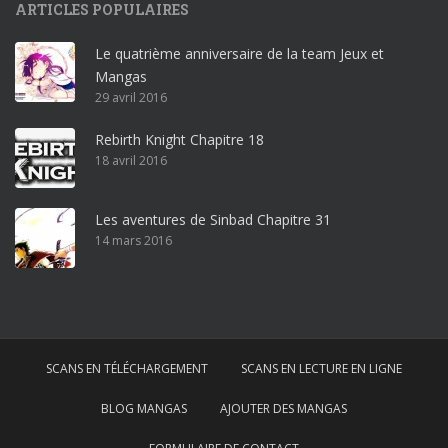
ARTICLES POPULAIRES
r
o
Le quatrième anniversaire de la team Jeux et
o
Mangas
ff
29 avril 2016
i
c
Rebirth Knight Chapitre 18
e
18 avril 2016
3
6
5
Les aventures de Sinbad Chapitre 31
p
14 mars 2016
r
o
w
i
n
SCANS EN TÉLÉCHARGEMENT
SCANS EN LECTURE EN LIGNE
d
o
BLOG MANGAS
AJOUTER DES MANGAS
w