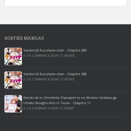
d
o
w
s
1
SORTIES MANGAS
0
p
Yankee JK Kuzuhana-chan - Chapitre 289
r
IL Y A 2 SEMAINES 6 JOURS 13 HEURES
o
o
ff
Yankee JK Kuzuhana-chan - Chapitre 288
IL Y A 2 SEMAINES 6 JOURS 13 HEURES
i
c
e
Danshi da to Omotteita Osanajimi to no Shinkon Seikatsu ga
2
Umaku Ikisugiru Ken ni Tsuite - Chapitre 11
0
IL Y A 4 SEMAINES 4 JOURS 12 HEURES
1
9
p