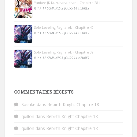
Yankee JK Kuzuhana-chan - Chapitre 281
IL Y A 11 SEMAINES 2 JOURS 14 HEURES
Solo Leveling Ragnarok - Chapitre 40
IL Y A 12 SEMAINES 3 JOURS 14 HEURES
Solo Leveling Ragnarok - Chapitre 39
IL Y A 12 SEMAINES 3 JOURS 14 HEURES
COMMENTAIRES RÉCENTS
Sasuke
dans
Rebirth Knight Chapitre 18
quillon
dans
Rebirth Knight Chapitre 18
quillon
dans
Rebirth Knight Chapitre 18