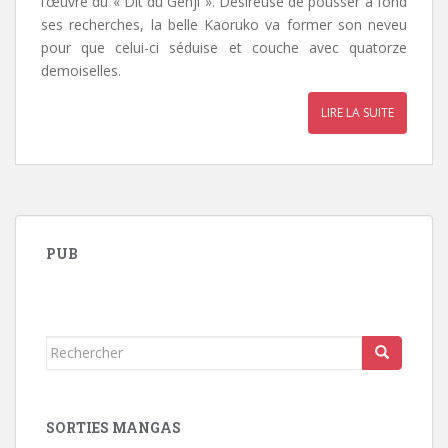
l’œuvre du « Dit du Genji ». Désireuse de pousser à fond
ses recherches, la belle Kaoruko va former son neveu
pour que celui-ci séduise et couche avec quatorze
demoiselles.
LIRE LA SUITE
PUB
Rechercher...
SORTIES MANGAS