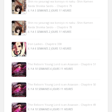
Shin no yasuragi wa konoyo ni naku -Shin Kamen
Raida Shokka Saido- - Chapitre 79
IL Y A 5 SEMAINES 2 JOURS 11 HEURES
Shin no yasuragi wa konoyo ni naku -Shin Kamen
Raida Shokka Saido- - Chapitre 78
IL Y A 5 SEMAINES 2 JOURS 11 HEURES
Iron Ladies - Chapitre 338
IL Y A 6 SEMAINES 2 JOURS 13 HEURES
The Reborn Young Lord is an Assassin - Chapitre 51
IL Y A 10 SEMAINES 6 JOURS 11 HEURES
The Reborn Young Lord is an Assassin - Chapitre 50
IL Y A 10 SEMAINES 6 JOURS 11 HEURES
The Reborn Young Lord is an Assassin - Chapitre 49
IL Y A 10 SEMAINES 6 JOURS 11 HEURES