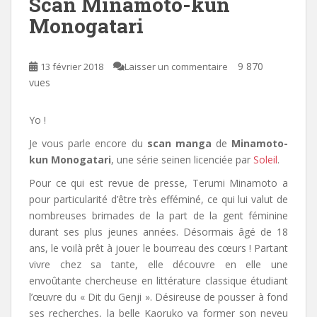
Scan Minamoto-kun
Monogatari
9 870
13 février 2018
Laisser un commentaire
vues
Yo !
Je vous parle encore du
scan manga
de
Minamoto-
kun Monogatari
, une série seinen licenciée par
Soleil
.
Pour ce qui est revue de presse, Terumi Minamoto a
pour particularité d’être très efféminé, ce qui lui valut de
nombreuses brimades de la part de la gent féminine
durant ses plus jeunes années. Désormais âgé de 18
ans, le voilà prêt à jouer le bourreau des cœurs ! Partant
vivre chez sa tante, elle découvre en elle une
envoûtante chercheuse en littérature classique étudiant
l’œuvre du « Dit du Genji ». Désireuse de pousser à fond
ses recherches, la belle Kaoruko va former son neveu