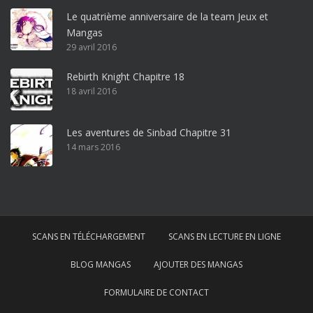
o
Le quatrième anniversaire de la team Jeux et
o
Mangas
ff
29 avril 2016
i
c
Rebirth Knight Chapitre 18
e
18 avril 2016
3
6
5
Les aventures de Sinbad Chapitre 31
p
14 mars 2016
r
o
w
i
n
SCANS EN TÉLÉCHARGEMENT
SCANS EN LECTURE EN LIGNE
d
o
BLOG MANGAS
AJOUTER DES MANGAS
w
s
FORMULAIRE DE CONTACT
1