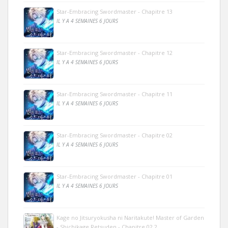
Star-Embracing Swordmaster - Chapitre 13
IL Y A 4 SEMAINES 6 JOURS
Star-Embracing Swordmaster - Chapitre 12
IL Y A 4 SEMAINES 6 JOURS
Star-Embracing Swordmaster - Chapitre 11
IL Y A 4 SEMAINES 6 JOURS
Star-Embracing Swordmaster - Chapitre 02
IL Y A 4 SEMAINES 6 JOURS
Star-Embracing Swordmaster - Chapitre 01
IL Y A 4 SEMAINES 6 JOURS
Kage no Jitsuryokusha ni Naritakute! Master of Garden
- Shichikage Retsuden - Chapitre 02.2