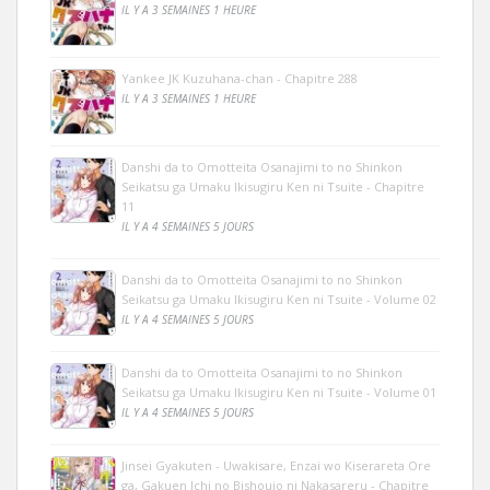
IL Y A 3 SEMAINES 1 HEURE
Yankee JK Kuzuhana-chan - Chapitre 288
IL Y A 3 SEMAINES 1 HEURE
Danshi da to Omotteita Osanajimi to no Shinkon
Seikatsu ga Umaku Ikisugiru Ken ni Tsuite - Chapitre
11
IL Y A 4 SEMAINES 5 JOURS
Danshi da to Omotteita Osanajimi to no Shinkon
Seikatsu ga Umaku Ikisugiru Ken ni Tsuite - Volume 02
IL Y A 4 SEMAINES 5 JOURS
Danshi da to Omotteita Osanajimi to no Shinkon
Seikatsu ga Umaku Ikisugiru Ken ni Tsuite - Volume 01
IL Y A 4 SEMAINES 5 JOURS
Jinsei Gyakuten - Uwakisare, Enzai wo Kiserareta Ore
ga, Gakuen Ichi no Bishoujo ni Nakasareru - Chapitre