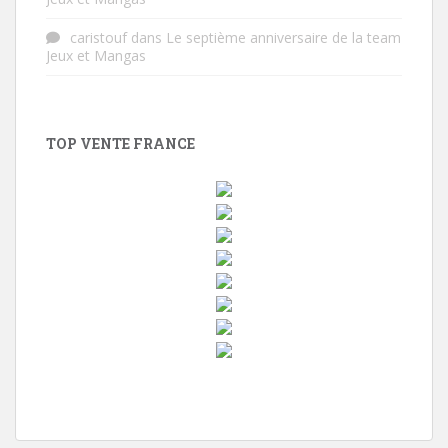
caristouf
dans
Le septième anniversaire de la team
Jeux et Mangas
TOP VENTE FRANCE
w
i
n
d