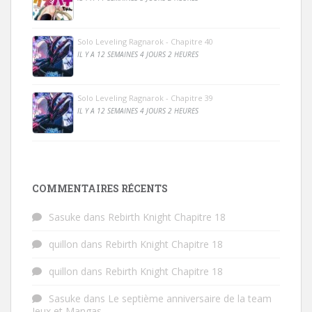
Solo Leveling Ragnarok - Chapitre 40
IL Y A 12 SEMAINES 4 JOURS 2 HEURES
Solo Leveling Ragnarok - Chapitre 39
IL Y A 12 SEMAINES 4 JOURS 2 HEURES
COMMENTAIRES RÉCENTS
Sasuke
dans
Rebirth Knight Chapitre 18
quillon
dans
Rebirth Knight Chapitre 18
quillon
dans
Rebirth Knight Chapitre 18
Sasuke
dans
Le septième anniversaire de la team
Jeux et Mangas