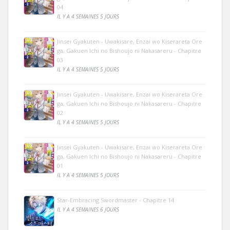
04
IL Y A 4 SEMAINES 5 JOURS
Jinsei Gyakuten - Uwakisare, Enzai wo Kiserareta Ore
ga, Gakuen Ichi no Bishoujo ni Nakasareru - Chapitre
03
IL Y A 4 SEMAINES 5 JOURS
Jinsei Gyakuten - Uwakisare, Enzai wo Kiserareta Ore
ga, Gakuen Ichi no Bishoujo ni Nakasareru - Chapitre
02
IL Y A 4 SEMAINES 5 JOURS
Jinsei Gyakuten - Uwakisare, Enzai wo Kiserareta Ore
ga, Gakuen Ichi no Bishoujo ni Nakasareru - Chapitre
01
IL Y A 4 SEMAINES 5 JOURS
Star-Embracing Swordmaster - Chapitre 14
IL Y A 4 SEMAINES 6 JOURS