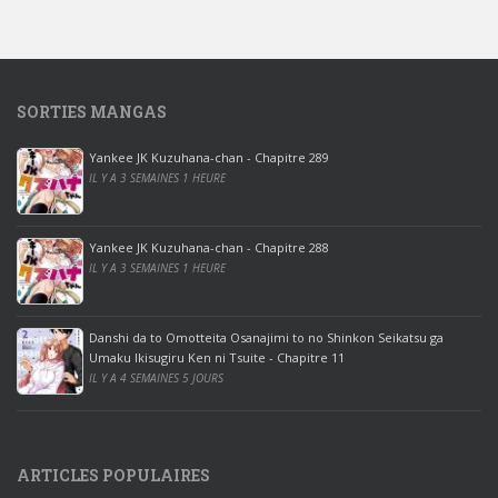
o
w
s
1
SORTIES MANGAS
0
p
Yankee JK Kuzuhana-chan - Chapitre 289
r
IL Y A 3 SEMAINES 1 HEURE
o
o
ff
Yankee JK Kuzuhana-chan - Chapitre 288
IL Y A 3 SEMAINES 1 HEURE
i
c
e
Danshi da to Omotteita Osanajimi to no Shinkon Seikatsu ga
2
Umaku Ikisugiru Ken ni Tsuite - Chapitre 11
0
IL Y A 4 SEMAINES 5 JOURS
1
9
p
ARTICLES POPULAIRES
r