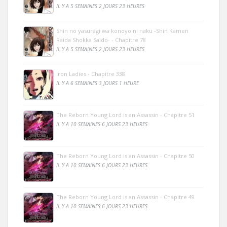
IL Y A 5 SEMAINES 2 JOURS 23 HEURES
Shin no yasuragi wa konoyo ni naku -Shin Kamen
Raida Shokka Saido- - Chapitre 78
IL Y A 5 SEMAINES 2 JOURS 23 HEURES
Iron Ladies - Chapitre 338
IL Y A 6 SEMAINES 3 JOURS 1 HEURE
The Reborn Young Lord is an Assassin - Chapitre 51
IL Y A 10 SEMAINES 6 JOURS 23 HEURES
The Reborn Young Lord is an Assassin - Chapitre 50
IL Y A 10 SEMAINES 6 JOURS 23 HEURES
The Reborn Young Lord is an Assassin - Chapitre 49
IL Y A 10 SEMAINES 6 JOURS 23 HEURES