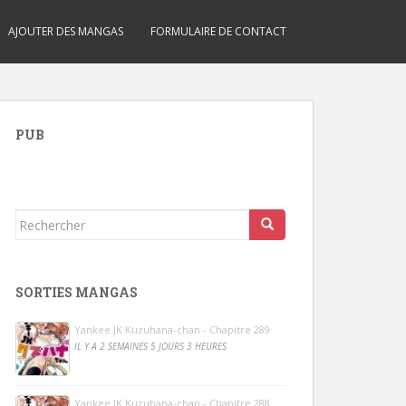
AJOUTER DES MANGAS
FORMULAIRE DE CONTACT
PUB
Rechercher...
SORTIES MANGAS
Yankee JK Kuzuhana-chan - Chapitre 289
IL Y A 2 SEMAINES 5 JOURS 3 HEURES
Yankee JK Kuzuhana-chan - Chapitre 288