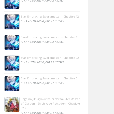
IL Y A 4 SEMAINES 4 JOURS 2 HEURES
Star-Embracing Swordmaster - Chapitre 12
IL Y A 4 SEMAINES 4 JOURS 2 HEURES
Star-Embracing Swordmaster - Chapitre 11
IL Y A 4 SEMAINES 4 JOURS 2 HEURES
Star-Embracing Swordmaster - Chapitre 02
IL Y A 4 SEMAINES 4 JOURS 2 HEURES
Star-Embracing Swordmaster - Chapitre 01
IL Y A 4 SEMAINES 4 JOURS 2 HEURES
Kage no Jitsuryokusha ni Naritakute! Master
of Garden - Shichikage Retsuden - Chapitre
02.2
IL Y A 4 SEMAINES 4 JOURS 4 HEURES