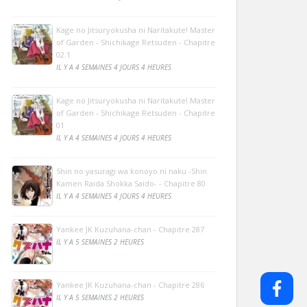
Kage no Jitsuryokusha ni Naritakute! Master
of Garden - Shichikage Retsuden - Chapitre
02.1
IL Y A 4 SEMAINES 4 JOURS 4 HEURES
Kage no Jitsuryokusha ni Naritakute! Master
of Garden - Shichikage Retsuden - Chapitre
01
IL Y A 4 SEMAINES 4 JOURS 4 HEURES
Shin no yasuragi wa konoyo ni naku -Shin
Kamen Raida Shokka Saido- - Chapitre 80
IL Y A 4 SEMAINES 4 JOURS 4 HEURES
Yankee JK Kuzuhana-chan - Chapitre 287
IL Y A 5 SEMAINES 2 HEURES
Yankee JK Kuzuhana-chan - Chapitre 286
IL Y A 5 SEMAINES 2 HEURES