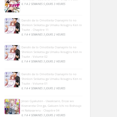
IL Y A 2 SEMAINES 5 JOURS 3 HEURES
Danshi da to Omotteita Osanajimi to no
Shinkon Seikatsu ga Umaku Ikisugiru Ken ni
Tsuite - Chapitre 11
IL Y A 4 SEMAINES 3 JOURS 2 HEURES
Danshi da to Omotteita Osanajimi to no
Shinkon Seikatsu ga Umaku Ikisugiru Ken ni
Tsuite - Volume 02
IL Y A 4 SEMAINES 3 JOURS 2 HEURES
Danshi da to Omotteita Osanajimi to no
Shinkon Seikatsu ga Umaku Ikisugiru Ken ni
Tsuite - Volume 01
IL Y A 4 SEMAINES 3 JOURS 2 HEURES
Jinsei Gyakuten - Uwakisare, Enzai wo
Kiserareta Ore ga, Gakuen Ichi no Bishoujo
ni Nakasareru - Chapitre 04
IL Y A 4 SEMAINES 3 JOURS 2 HEURES