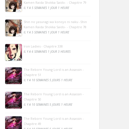
Kamen Raida Shokka Saido- - Chapitre 79
IL Y A 5 SEMAINES 1 JOUR 1 HEURE
Shin no yasuragi wa konoyo ni naku -Shin
Kamen Raida Shokka Saido- - Chapitre 78
IL Y A 5 SEMAINES 1 JOUR 1 HEURE
Iron Ladies - Chapitre 338
IL Y A 6 SEMAINES 1 JOUR 3 HEURES
The Reborn Young Lord is an Assassin -
Chapitre 51
IL Y A 10 SEMAINES 5 JOURS 1 HEURE
The Reborn Young Lord is an Assassin -
Chapitre 50
IL Y A 10 SEMAINES 5 JOURS 1 HEURE
The Reborn Young Lord is an Assassin -
Chapitre 49