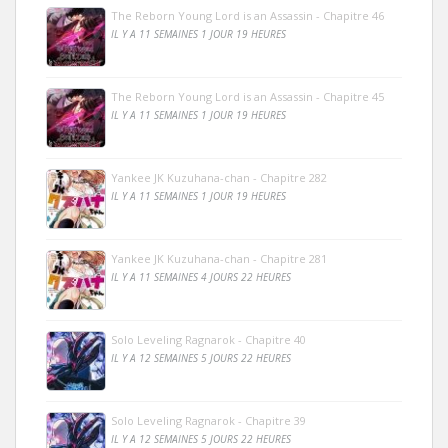
The Reborn Young Lord is an Assassin - Chapitre 46
IL Y A 11 SEMAINES 1 JOUR 19 HEURES
The Reborn Young Lord is an Assassin - Chapitre 45
IL Y A 11 SEMAINES 1 JOUR 19 HEURES
Yankee JK Kuzuhana-chan - Chapitre 282
IL Y A 11 SEMAINES 1 JOUR 19 HEURES
Yankee JK Kuzuhana-chan - Chapitre 281
IL Y A 11 SEMAINES 4 JOURS 22 HEURES
Solo Leveling Ragnarok - Chapitre 40
IL Y A 12 SEMAINES 5 JOURS 22 HEURES
Solo Leveling Ragnarok - Chapitre 39
IL Y A 12 SEMAINES 5 JOURS 22 HEURES