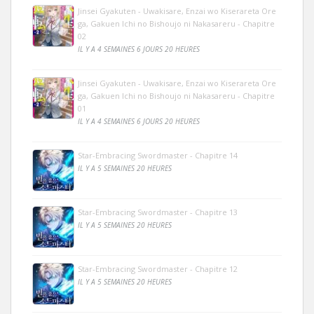
Jinsei Gyakuten - Uwakisare, Enzai wo Kiserareta Ore
ga, Gakuen Ichi no Bishoujo ni Nakasareru - Chapitre
02
IL Y A 4 SEMAINES 6 JOURS 20 HEURES
Jinsei Gyakuten - Uwakisare, Enzai wo Kiserareta Ore
ga, Gakuen Ichi no Bishoujo ni Nakasareru - Chapitre
01
IL Y A 4 SEMAINES 6 JOURS 20 HEURES
Star-Embracing Swordmaster - Chapitre 14
IL Y A 5 SEMAINES 20 HEURES
Star-Embracing Swordmaster - Chapitre 13
IL Y A 5 SEMAINES 20 HEURES
Star-Embracing Swordmaster - Chapitre 12
IL Y A 5 SEMAINES 20 HEURES