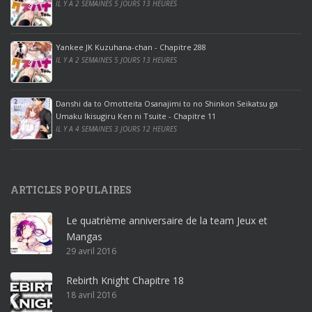
IL Y A 2 SEMAINES 5 JOURS 13 HEURES
o
o
ff
Yankee JK Kuzuhana-chan - Chapitre 288
IL Y A 2 SEMAINES 5 JOURS 13 HEURES
i
c
e
Danshi da to Omotteita Osanajimi to no Shinkon Seikatsu ga
2
Umaku Ikisugiru Ken ni Tsuite - Chapitre 11
0
IL Y A 4 SEMAINES 3 JOURS 12 HEURES
1
9
p
ARTICLES POPULAIRES
r
o
Le quatrième anniversaire de la team Jeux et
o
Mangas
ff
29 avril 2016
i
c
Rebirth Knight Chapitre 18
e
18 avril 2016
3