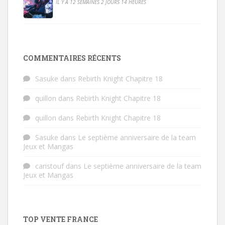
IL Y A 12 SEMAINES 2 JOURS 14 HEURES
COMMENTAIRES RÉCENTS
Sasuke
dans
Rebirth Knight Chapitre 18
quillon
dans
Rebirth Knight Chapitre 18
quillon
dans
Rebirth Knight Chapitre 18
Sasuke
dans
Le septième anniversaire de la team
Jeux et Mangas
caristouf
dans
Le septième anniversaire de la team
Jeux et Mangas
TOP VENTE FRANCE