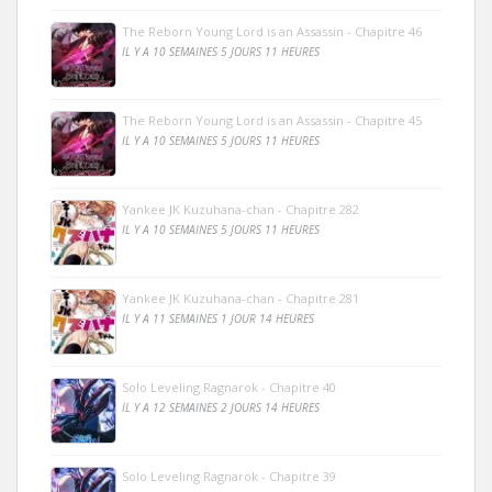
The Reborn Young Lord is an Assassin - Chapitre 46
IL Y A 10 SEMAINES 5 JOURS 11 HEURES
The Reborn Young Lord is an Assassin - Chapitre 45
IL Y A 10 SEMAINES 5 JOURS 11 HEURES
Yankee JK Kuzuhana-chan - Chapitre 282
IL Y A 10 SEMAINES 5 JOURS 11 HEURES
Yankee JK Kuzuhana-chan - Chapitre 281
IL Y A 11 SEMAINES 1 JOUR 14 HEURES
Solo Leveling Ragnarok - Chapitre 40
IL Y A 12 SEMAINES 2 JOURS 14 HEURES
Solo Leveling Ragnarok - Chapitre 39