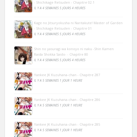
- Shichikage Retsuden - Chapitre 02.1
IL Y A 4 SEMAINES 5 JOURS 4 HEURES
Kage no Jitsuryokusha ni Naritakute! Master of Garden
- Shichikage Retsuden - Chapitre 01
IL Y A 4 SEMAINES 5 JOURS 4 HEURES
Shin no yasuragi wa konoyo ni naku -Shin Kamen
Raida Shokka Saido- - Chapitre 80
IL Y A 4 SEMAINES 5 JOURS 4 HEURES
Yankee JK Kuzuhana-chan - Chapitre 287
IL Y A 5 SEMAINES 1 JOUR 1 HEURE
Yankee JK Kuzuhana-chan - Chapitre 286
IL Y A 5 SEMAINES 1 JOUR 1 HEURE
Yankee JK Kuzuhana-chan - Chapitre 285
IL Y A 5 SEMAINES 1 JOUR 1 HEURE