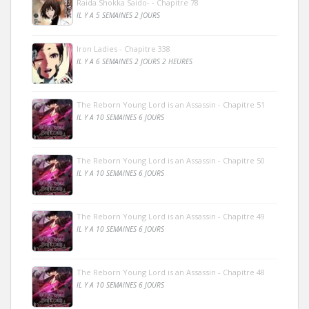
Raida Shokka Saido- - Chapitre 78
IL Y A 5 SEMAINES 2 JOURS
Iron Ladies - Chapitre 338
IL Y A 6 SEMAINES 2 JOURS 2 HEURES
The Reborn Young Lord is an Assassin - Chapitre 51
IL Y A 10 SEMAINES 6 JOURS
The Reborn Young Lord is an Assassin - Chapitre 50
IL Y A 10 SEMAINES 6 JOURS
The Reborn Young Lord is an Assassin - Chapitre 49
IL Y A 10 SEMAINES 6 JOURS
The Reborn Young Lord is an Assassin - Chapitre 48
IL Y A 10 SEMAINES 6 JOURS