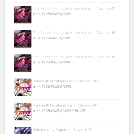
The Reborn Young Lord is an Assassin - Chapitre 47
IL Y A 10 SEMAINES 6 JOURS
The Reborn Young Lord is an Assassin - Chapitre 46
IL Y A 10 SEMAINES 6 JOURS
The Reborn Young Lord is an Assassin - Chapitre 45
IL Y A 10 SEMAINES 6 JOURS
Yankee JK Kuzuhana-chan - Chapitre 282
IL Y A 10 SEMAINES 6 JOURS
Yankee JK Kuzuhana-chan - Chapitre 281
IL Y A 11 SEMAINES 2 JOURS 4 HEURES
Solo Leveling Ragnarok - Chapitre 40