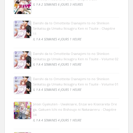
IL Y A 2 SEMAINES 6 JOURS 3 HEURES
Danshi da to Omotteita Osanajimi to no Shinkon
Seikatsu ga Umaku Ikisugiru Ken ni Tsuite - Chapitre
11
IL Y A 4 SEMAINES 4 JOURS 1 HEURE
Danshi da to Omotteita Osanajimi to no Shinkon
Seikatsu ga Umaku Ikisugiru Ken ni Tsuite - Volume 02
IL Y A 4 SEMAINES 4 JOURS 1 HEURE
Danshi da to Omotteita Osanajimi to no Shinkon
Seikatsu ga Umaku Ikisugiru Ken ni Tsuite - Volume 01
IL Y A 4 SEMAINES 4 JOURS 1 HEURE
Jinsei Gyakuten - Uwakisare, Enzai wo Kiserareta Ore
ga, Gakuen Ichi no Bishoujo ni Nakasareru - Chapitre
04
IL Y A 4 SEMAINES 4 JOURS 1 HEURE