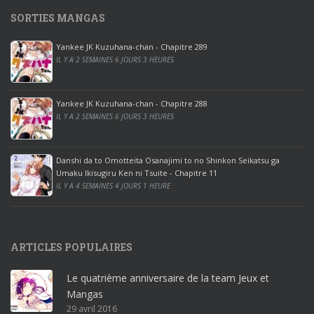
1
SORTIES MANGAS
0
p
Yankee JK Kuzuhana-chan - Chapitre 289
r
IL Y A 2 SEMAINES 6 JOURS 3 HEURES
o
o
ff
Yankee JK Kuzuhana-chan - Chapitre 288
IL Y A 2 SEMAINES 6 JOURS 3 HEURES
i
c
e
Danshi da to Omotteita Osanajimi to no Shinkon Seikatsu ga
2
Umaku Ikisugiru Ken ni Tsuite - Chapitre 11
0
IL Y A 4 SEMAINES 4 JOURS 1 HEURE
1
9
p
ARTICLES POPULAIRES
r
o
Le quatrième anniversaire de la team Jeux et
o
Mangas
ff
29 avril 2016
i