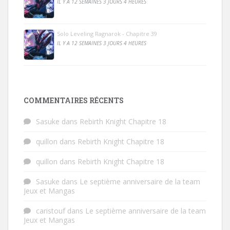
IL Y A 12 SEMAINES 3 JOURS 4 HEURES
Solo Leveling Ragnarok - Chapitre 39
IL Y A 12 SEMAINES 3 JOURS 4 HEURES
COMMENTAIRES RÉCENTS
Sasuke
dans
Rebirth Knight Chapitre 18
quillon
dans
Rebirth Knight Chapitre 18
quillon
dans
Rebirth Knight Chapitre 18
Sasuke
dans
Le septième anniversaire de la team
Jeux et Mangas
caristouf
dans
Le septième anniversaire de la team
Jeux et Mangas