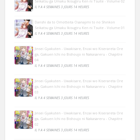
Seikatsu ga Umaku Ikisugiru Ken ni Tsuite - Volume 02
IL Y A 4 SEMAINES 3 JOURS 14 HEURES
Danshi da to Omotteita Osanajimi to no Shinkon
Seikatsu ga Umaku Ikisugiru Ken ni Tsuite - Volume 01
IL Y A 4 SEMAINES 3 JOURS 14 HEURES
Jinsei Gyakuten - Uwakisare, Enzai wo Kiserareta Ore
ga, Gakuen Ichi no Bishoujo ni Nakasareru - Chapitre
04
IL Y A 4 SEMAINES 3 JOURS 14 HEURES
Jinsei Gyakuten - Uwakisare, Enzai wo Kiserareta Ore
ga, Gakuen Ichi no Bishoujo ni Nakasareru - Chapitre
03
IL Y A 4 SEMAINES 3 JOURS 14 HEURES
Jinsei Gyakuten - Uwakisare, Enzai wo Kiserareta Ore
ga, Gakuen Ichi no Bishoujo ni Nakasareru - Chapitre
02
IL Y A 4 SEMAINES 3 JOURS 14 HEURES