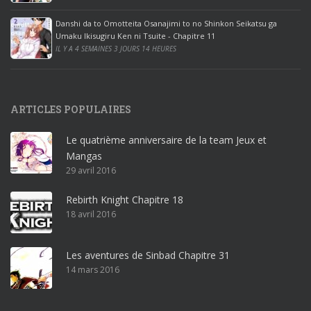
e
Danshi da to Omotteita Osanajimi to no Shinkon Seikatsu ga
2
Umaku Ikisugiru Ken ni Tsuite - Chapitre 11
0
IL Y A 4 SEMAINES 3 JOURS 14 HEURES
1
9
p
ARTICLES POPULAIRES
r
o
Le quatrième anniversaire de la team Jeux et
o
Mangas
ff
29 avril 2016
i
c
Rebirth Knight Chapitre 18
e
18 avril 2016
3
6
5
Les aventures de Sinbad Chapitre 31
p
14 mars 2016
r
o