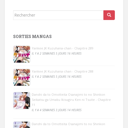
Rechercher...
SORTIES MANGAS
Yankee JK Kuzuhana-chan - Chapitre 289
IL Y A 2 SEMAINES 5 JOURS 16 HEURES
Yankee JK Kuzuhana-chan - Chapitre 288
IL Y A 2 SEMAINES 5 JOURS 16 HEURES
Danshi da to Omotteita Osanajimi to no Shinkon
Seikatsu ga Umaku Ikisugiru Ken ni Tsuite - Chapitre
11
IL Y A 4 SEMAINES 3 JOURS 14 HEURES
Danshi da to Omotteita Osanajimi to no Shinkon