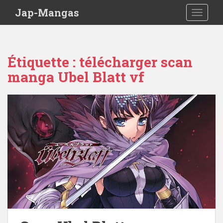
Skip to main content
Jap-Mangas
TOGGLE
Étiquette :
télécharger scan
manga Ubel Blatt vf