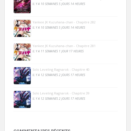
IL Y A 10 SEMAINES 5 JOURS 14 HEURES
Yankee JK Kuzuhana-chan - Chapitre 282
IL Y A 10 SEMAINES 5 JOURS 14 HEURES
Yankee JK Kuzuhana-chan - Chapitre 281
IL Y A 11 SEMAINES 1 JOUR 17 HEURES
Solo Leveling Ragnarok - Chapitre 40
IL Y A 12 SEMAINES 2 JOURS 17 HEURES
Solo Leveling Ragnarok - Chapitre 39
IL Y A 12 SEMAINES 2 JOURS 17 HEURES