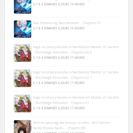
IL Y A 4 SEMAINES 4 JOURS 14 HEURES
Star-Embracing Swordmaster - Chapitre 01
IL Y A 4 SEMAINES 4 JOURS 14 HEURES
Kage no Jitsuryokusha ni Naritakute! Master of Garden
- Shichikage Retsuden - Chapitre 02.2
IL Y A 4 SEMAINES 4 JOURS 17 HEURES
Kage no Jitsuryokusha ni Naritakute! Master of Garden
- Shichikage Retsuden - Chapitre 02.1
IL Y A 4 SEMAINES 4 JOURS 17 HEURES
Kage no Jitsuryokusha ni Naritakute! Master of Garden
- Shichikage Retsuden - Chapitre 01
IL Y A 4 SEMAINES 4 JOURS 17 HEURES
Shin no yasuragi wa konoyo ni naku -Shin Kamen
Raida Shokka Saido- - Chapitre 80