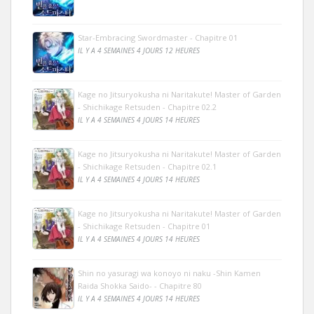
Star-Embracing Swordmaster - Chapitre 01
IL Y A 4 SEMAINES 4 JOURS 12 HEURES
Kage no Jitsuryokusha ni Naritakute! Master of Garden
- Shichikage Retsuden - Chapitre 02.2
IL Y A 4 SEMAINES 4 JOURS 14 HEURES
Kage no Jitsuryokusha ni Naritakute! Master of Garden
- Shichikage Retsuden - Chapitre 02.1
IL Y A 4 SEMAINES 4 JOURS 14 HEURES
Kage no Jitsuryokusha ni Naritakute! Master of Garden
- Shichikage Retsuden - Chapitre 01
IL Y A 4 SEMAINES 4 JOURS 14 HEURES
Shin no yasuragi wa konoyo ni naku -Shin Kamen
Raida Shokka Saido- - Chapitre 80
IL Y A 4 SEMAINES 4 JOURS 14 HEURES