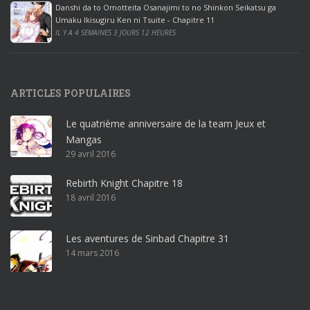
Danshi da to Omotteita Osanajimi to no Shinkon Seikatsu ga
2
Umaku Ikisugiru Ken ni Tsuite - Chapitre 11
0
IL Y A 4 SEMAINES 3 JOURS 12 HEURES
1
9
p
ARTICLES POPULAIRES
r
o
Le quatrième anniversaire de la team Jeux et
o
Mangas
ff
29 avril 2016
i
c
Rebirth Knight Chapitre 18
e
18 avril 2016
3
6
5
Les aventures de Sinbad Chapitre 31
p
14 mars 2016
r
o
w