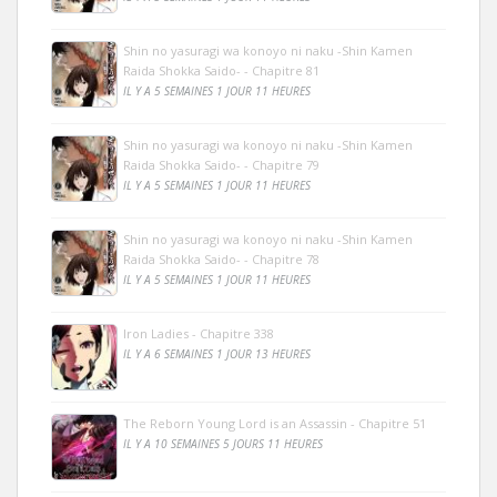
Shin no yasuragi wa konoyo ni naku -Shin Kamen
Raida Shokka Saido- - Chapitre 81
IL Y A 5 SEMAINES 1 JOUR 11 HEURES
Shin no yasuragi wa konoyo ni naku -Shin Kamen
Raida Shokka Saido- - Chapitre 79
IL Y A 5 SEMAINES 1 JOUR 11 HEURES
Shin no yasuragi wa konoyo ni naku -Shin Kamen
Raida Shokka Saido- - Chapitre 78
IL Y A 5 SEMAINES 1 JOUR 11 HEURES
Iron Ladies - Chapitre 338
IL Y A 6 SEMAINES 1 JOUR 13 HEURES
The Reborn Young Lord is an Assassin - Chapitre 51
IL Y A 10 SEMAINES 5 JOURS 11 HEURES