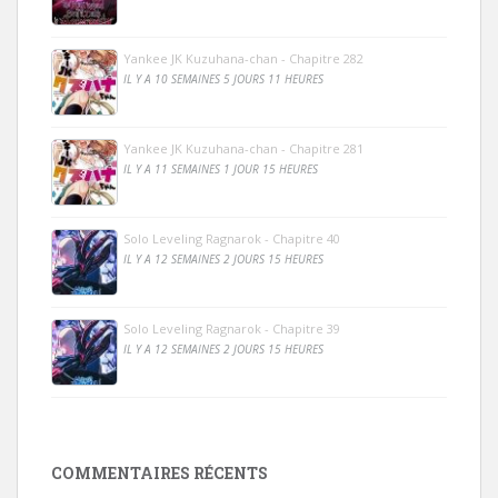
Yankee JK Kuzuhana-chan - Chapitre 282
IL Y A 10 SEMAINES 5 JOURS 11 HEURES
Yankee JK Kuzuhana-chan - Chapitre 281
IL Y A 11 SEMAINES 1 JOUR 15 HEURES
Solo Leveling Ragnarok - Chapitre 40
IL Y A 12 SEMAINES 2 JOURS 15 HEURES
Solo Leveling Ragnarok - Chapitre 39
IL Y A 12 SEMAINES 2 JOURS 15 HEURES
COMMENTAIRES RÉCENTS