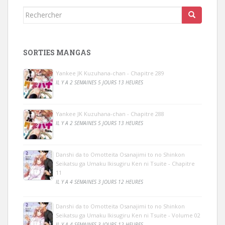
Rechercher...
SORTIES MANGAS
Yankee JK Kuzuhana-chan - Chapitre 289
IL Y A 2 SEMAINES 5 JOURS 13 HEURES
Yankee JK Kuzuhana-chan - Chapitre 288
IL Y A 2 SEMAINES 5 JOURS 13 HEURES
Danshi da to Omotteita Osanajimi to no Shinkon
Seikatsu ga Umaku Ikisugiru Ken ni Tsuite - Chapitre
11
IL Y A 4 SEMAINES 3 JOURS 12 HEURES
Danshi da to Omotteita Osanajimi to no Shinkon
Seikatsu ga Umaku Ikisugiru Ken ni Tsuite - Volume 02
IL Y A 4 SEMAINES 3 JOURS 12 HEURES