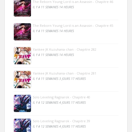
The Reborn Young Lord is an Assassin - Chapitre 46
IL Y A 11 SEMAINES 14 HEURES
The Reborn Young Lord is an Assassin - Chapitre 45
IL Y A 11 SEMAINES 14 HEURES
Yankee JK Kuzuhana-chan - Chapitre 282
IL Y A 11 SEMAINES 14 HEURES
Yankee JK Kuzuhana-chan - Chapitre 281
IL Y A 11 SEMAINES 3 JOURS 17 HEURES
Solo Leveling Ragnarok - Chapitre 40
IL Y A 12 SEMAINES 4 JOURS 17 HEURES
Solo Leveling Ragnarok - Chapitre 39
IL Y A 12 SEMAINES 4 JOURS 17 HEURES