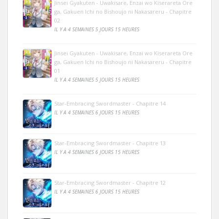
Jinsei Gyakuten - Uwakisare, Enzai wo Kiserareta Ore
ga, Gakuen Ichi no Bishoujo ni Nakasareru - Chapitre
02
IL Y A 4 SEMAINES 5 JOURS 15 HEURES
Jinsei Gyakuten - Uwakisare, Enzai wo Kiserareta Ore
ga, Gakuen Ichi no Bishoujo ni Nakasareru - Chapitre
01
IL Y A 4 SEMAINES 5 JOURS 15 HEURES
Star-Embracing Swordmaster - Chapitre 14
IL Y A 4 SEMAINES 6 JOURS 15 HEURES
Star-Embracing Swordmaster - Chapitre 13
IL Y A 4 SEMAINES 6 JOURS 15 HEURES
Star-Embracing Swordmaster - Chapitre 12
IL Y A 4 SEMAINES 6 JOURS 15 HEURES