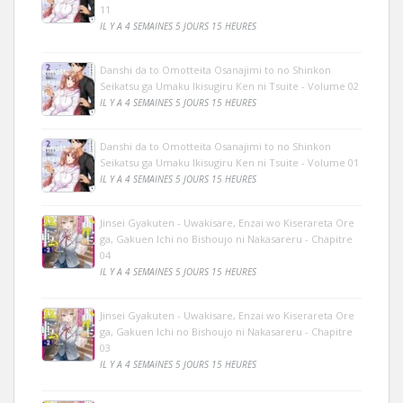
11
IL Y A 4 SEMAINES 5 JOURS 15 HEURES
Danshi da to Omotteita Osanajimi to no Shinkon
Seikatsu ga Umaku Ikisugiru Ken ni Tsuite - Volume 02
IL Y A 4 SEMAINES 5 JOURS 15 HEURES
Danshi da to Omotteita Osanajimi to no Shinkon
Seikatsu ga Umaku Ikisugiru Ken ni Tsuite - Volume 01
IL Y A 4 SEMAINES 5 JOURS 15 HEURES
Jinsei Gyakuten - Uwakisare, Enzai wo Kiserareta Ore
ga, Gakuen Ichi no Bishoujo ni Nakasareru - Chapitre
04
IL Y A 4 SEMAINES 5 JOURS 15 HEURES
Jinsei Gyakuten - Uwakisare, Enzai wo Kiserareta Ore
ga, Gakuen Ichi no Bishoujo ni Nakasareru - Chapitre
03
IL Y A 4 SEMAINES 5 JOURS 15 HEURES