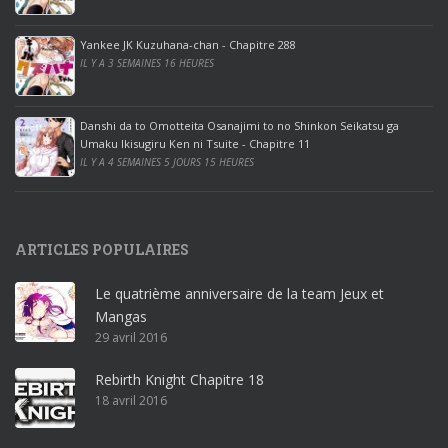
o
ff
Yankee JK Kuzuhana-chan - Chapitre 288
IL Y A 3 SEMAINES 16 HEURES
i
c
e
Danshi da to Omotteita Osanajimi to no Shinkon Seikatsu ga
2
Umaku Ikisugiru Ken ni Tsuite - Chapitre 11
0
IL Y A 4 SEMAINES 5 JOURS 15 HEURES
1
9
p
ARTICLES POPULAIRES
r
o
Le quatrième anniversaire de la team Jeux et
o
Mangas
ff
29 avril 2016
i
c
Rebirth Knight Chapitre 18
e
18 avril 2016
3
6