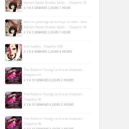
Kamen Raida Shokka Saido- - Chapitre 79
IL Y A 5 SEMAINES 2 JOURS 1 HEURE
Shin no yasuragi wa konoyo ni naku -Shin
Kamen Raida Shokka Saido- - Chapitre 78
IL Y A 5 SEMAINES 2 JOURS 1 HEURE
Iron Ladies - Chapitre 338
IL Y A 6 SEMAINES 2 JOURS 4 HEURES
The Reborn Young Lord is an Assassin -
Chapitre 51
IL Y A 10 SEMAINES 6 JOURS 2 HEURES
The Reborn Young Lord is an Assassin -
Chapitre 50
IL Y A 10 SEMAINES 6 JOURS 2 HEURES
The Reborn Young Lord is an Assassin -
Chapitre 49