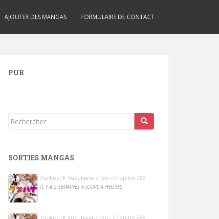
AJOUTER DES MANGAS
FORMULAIRE DE CONTACT
PUB
Rechercher...
SORTIES MANGAS
Yankee JK Kuzuhana-chan - Chapitre 289
IL Y A 2 SEMAINES 6 JOURS 4 HEURES
Yankee JK Kuzuhana-chan - Chapitre 288