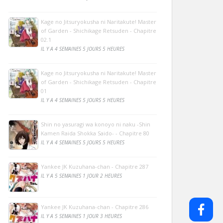
Kage no Jitsuryokusha ni Naritakute! Master
of Garden - Shichikage Retsuden - Chapitre
02.1
IL Y A 4 SEMAINES 5 JOURS 5 HEURES
Kage no Jitsuryokusha ni Naritakute! Master
of Garden - Shichikage Retsuden - Chapitre
01
IL Y A 4 SEMAINES 5 JOURS 5 HEURES
Shin no yasuragi wa konoyo ni naku -Shin
Kamen Raida Shokka Saido- - Chapitre 80
IL Y A 4 SEMAINES 5 JOURS 5 HEURES
Yankee JK Kuzuhana-chan - Chapitre 287
IL Y A 5 SEMAINES 1 JOUR 2 HEURES
Yankee JK Kuzuhana-chan - Chapitre 286
IL Y A 5 SEMAINES 1 JOUR 3 HEURES