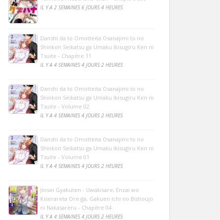
IL Y A 2 SEMAINES 6 JOURS 4 HEURES
Danshi da to Omotteita Osanajimi to no
Shinkon Seikatsu ga Umaku Ikisugiru Ken ni
Tsuite - Chapitre 11
IL Y A 4 SEMAINES 4 JOURS 2 HEURES
Danshi da to Omotteita Osanajimi to no
Shinkon Seikatsu ga Umaku Ikisugiru Ken ni
Tsuite - Volume 02
IL Y A 4 SEMAINES 4 JOURS 2 HEURES
Danshi da to Omotteita Osanajimi to no
Shinkon Seikatsu ga Umaku Ikisugiru Ken ni
Tsuite - Volume 01
IL Y A 4 SEMAINES 4 JOURS 2 HEURES
Jinsei Gyakuten - Uwakisare, Enzai wo
Kiserareta Ore ga, Gakuen Ichi no Bishoujo
ni Nakasareru - Chapitre 04
IL Y A 4 SEMAINES 4 JOURS 2 HEURES