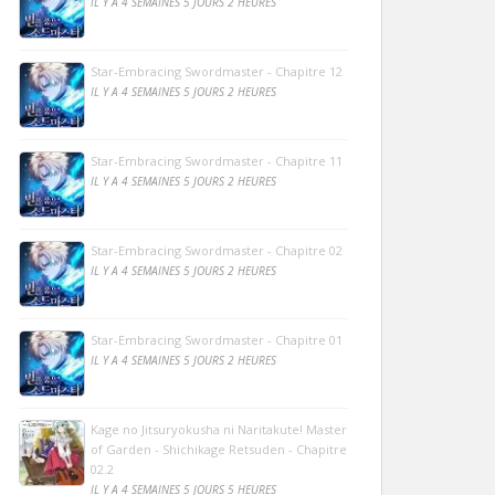
IL Y A 4 SEMAINES 5 JOURS 2 HEURES
Star-Embracing Swordmaster - Chapitre 12
IL Y A 4 SEMAINES 5 JOURS 2 HEURES
Star-Embracing Swordmaster - Chapitre 11
IL Y A 4 SEMAINES 5 JOURS 2 HEURES
Star-Embracing Swordmaster - Chapitre 02
IL Y A 4 SEMAINES 5 JOURS 2 HEURES
Star-Embracing Swordmaster - Chapitre 01
IL Y A 4 SEMAINES 5 JOURS 2 HEURES
Kage no Jitsuryokusha ni Naritakute! Master
of Garden - Shichikage Retsuden - Chapitre
02.2
IL Y A 4 SEMAINES 5 JOURS 5 HEURES