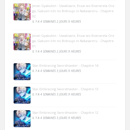
Jinsei Gyakuten - Uwakisare, Enzai wo Kiserareta Ore
ga, Gakuen Ichi no Bishoujo ni Nakasareru - Chapitre
02
IL Y A 4 SEMAINES 2 JOURS 9 HEURES
Jinsei Gyakuten - Uwakisare, Enzai wo Kiserareta Ore
ga, Gakuen Ichi no Bishoujo ni Nakasareru - Chapitre
01
IL Y A 4 SEMAINES 2 JOURS 9 HEURES
Star-Embracing Swordmaster - Chapitre 14
IL Y A 4 SEMAINES 3 JOURS 9 HEURES
Star-Embracing Swordmaster - Chapitre 13
IL Y A 4 SEMAINES 3 JOURS 9 HEURES
Star-Embracing Swordmaster - Chapitre 12
IL Y A 4 SEMAINES 3 JOURS 9 HEURES