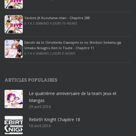
o
o
ff
Yankee JK Kuzuhana-chan - Chapitre 288
IL Y A 2 SEMAINES 4 JOURS 10 HEURES
i
c
e
Danshi da to Omotteita Osanajimi to no Shinkon Seikatsu ga
2
Umaku Ikisugiru Ken ni Tsuite - Chapitre 11
0
IL Y A 4 SEMAINES 2 JOURS 8 HEURES
1
9
p
ARTICLES POPULAIRES
r
o
Le quatrième anniversaire de la team Jeux et
o
Mangas
ff
29 avril 2016
i
c
Rebirth Knight Chapitre 18
e
18 avril 2016
3