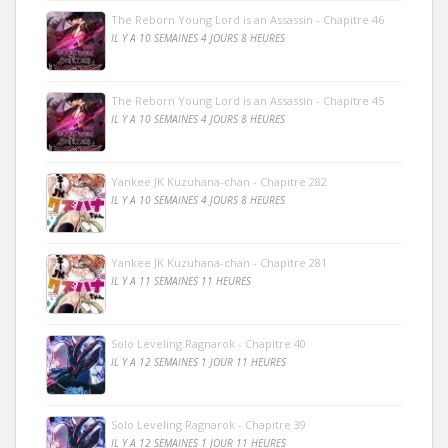
The Reborn Young Lord is an Assassin - Chapitre 46
IL Y A 10 SEMAINES 4 JOURS 8 HEURES
The Reborn Young Lord is an Assassin - Chapitre 45
IL Y A 10 SEMAINES 4 JOURS 8 HEURES
Yankee JK Kuzuhana-chan - Chapitre 282
IL Y A 10 SEMAINES 4 JOURS 8 HEURES
Yankee JK Kuzuhana-chan - Chapitre 281
IL Y A 11 SEMAINES 11 HEURES
Solo Leveling Ragnarok - Chapitre 40
IL Y A 12 SEMAINES 1 JOUR 11 HEURES
Solo Leveling Ragnarok - Chapitre 39
IL Y A 12 SEMAINES 1 JOUR 11 HEURES