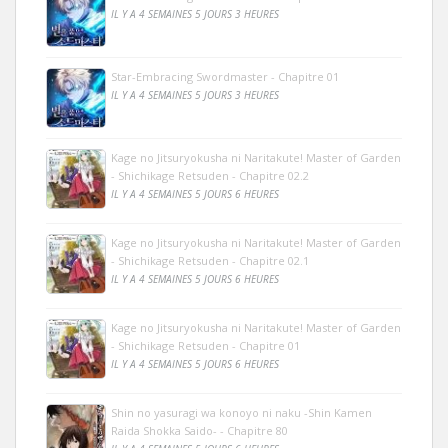
IL Y A 4 SEMAINES 5 JOURS 3 HEURES
Star-Embracing Swordmaster - Chapitre 01
IL Y A 4 SEMAINES 5 JOURS 3 HEURES
Kage no Jitsuryokusha ni Naritakute! Master of Garden
- Shichikage Retsuden - Chapitre 02.2
IL Y A 4 SEMAINES 5 JOURS 6 HEURES
Kage no Jitsuryokusha ni Naritakute! Master of Garden
- Shichikage Retsuden - Chapitre 02.1
IL Y A 4 SEMAINES 5 JOURS 6 HEURES
Kage no Jitsuryokusha ni Naritakute! Master of Garden
- Shichikage Retsuden - Chapitre 01
IL Y A 4 SEMAINES 5 JOURS 6 HEURES
Shin no yasuragi wa konoyo ni naku -Shin Kamen
Raida Shokka Saido- - Chapitre 80