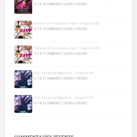
IL Y A 10 SEMAINES 6 JOURS 3 HEURES
Yankee JK Kuzuhana-chan - Chapitre 282
IL Y A 10 SEMAINES 6 JOURS 3 HEURES
Yankee JK Kuzuhana-chan - Chapitre 281
IL Y A 11 SEMAINES 2 JOURS 6 HEURES
Solo Leveling Ragnarok - Chapitre 40
IL Y A 12 SEMAINES 3 JOURS 6 HEURES
Solo Leveling Ragnarok - Chapitre 39
IL Y A 12 SEMAINES 3 JOURS 6 HEURES