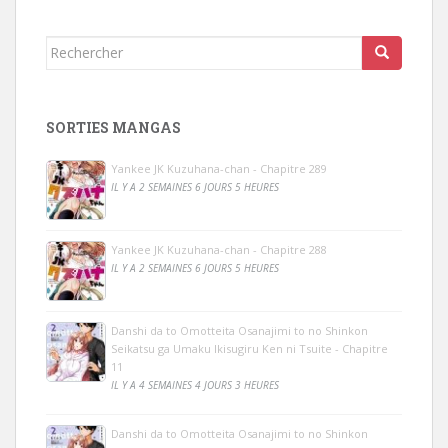
Rechercher...
SORTIES MANGAS
Yankee JK Kuzuhana-chan - Chapitre 289
IL Y A 2 SEMAINES 6 JOURS 5 HEURES
Yankee JK Kuzuhana-chan - Chapitre 288
IL Y A 2 SEMAINES 6 JOURS 5 HEURES
Danshi da to Omotteita Osanajimi to no Shinkon
Seikatsu ga Umaku Ikisugiru Ken ni Tsuite - Chapitre
11
IL Y A 4 SEMAINES 4 JOURS 3 HEURES
Danshi da to Omotteita Osanajimi to no Shinkon