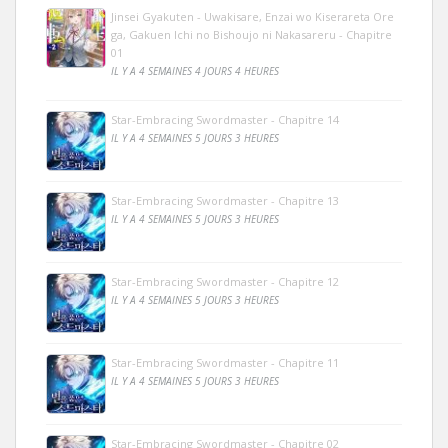
Jinsei Gyakuten - Uwakisare, Enzai wo Kiserareta Ore
ga, Gakuen Ichi no Bishoujo ni Nakasareru - Chapitre
01
IL Y A 4 SEMAINES 4 JOURS 4 HEURES
Star-Embracing Swordmaster - Chapitre 14
IL Y A 4 SEMAINES 5 JOURS 3 HEURES
Star-Embracing Swordmaster - Chapitre 13
IL Y A 4 SEMAINES 5 JOURS 3 HEURES
Star-Embracing Swordmaster - Chapitre 12
IL Y A 4 SEMAINES 5 JOURS 3 HEURES
Star-Embracing Swordmaster - Chapitre 11
IL Y A 4 SEMAINES 5 JOURS 3 HEURES
Star-Embracing Swordmaster - Chapitre 02