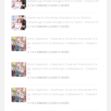
Seikatsu ga Umaku Ikisugiru Ken ni Tsuite - Volume 02
IL Y A 4 SEMAINES 4 JOURS 3 HEURES
Danshi da to Omotteita Osanajimi to no Shinkon
Seikatsu ga Umaku Ikisugiru Ken ni Tsuite - Volume 01
IL Y A 4 SEMAINES 4 JOURS 3 HEURES
Jinsei Gyakuten - Uwakisare, Enzai wo Kiserareta Ore
ga, Gakuen Ichi no Bishoujo ni Nakasareru - Chapitre
04
IL Y A 4 SEMAINES 4 JOURS 4 HEURES
Jinsei Gyakuten - Uwakisare, Enzai wo Kiserareta Ore
ga, Gakuen Ichi no Bishoujo ni Nakasareru - Chapitre
03
IL Y A 4 SEMAINES 4 JOURS 4 HEURES
Jinsei Gyakuten - Uwakisare, Enzai wo Kiserareta Ore
ga, Gakuen Ichi no Bishoujo ni Nakasareru - Chapitre
02
IL Y A 4 SEMAINES 4 JOURS 4 HEURES