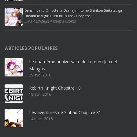
e
Danshi da to Omotteita Osanajimi to no Shinkon Seikatsu ga
2
Umaku Ikisugiru Ken ni Tsuite - Chapitre 11
0
IL Y A 4 SEMAINES 4 JOURS 3 HEURES
1
9
p
ARTICLES POPULAIRES
r
o
Le quatrième anniversaire de la team Jeux et
o
Mangas
ff
29 avril 2016
i
c
Rebirth Knight Chapitre 18
e
18 avril 2016
3
6
5
Les aventures de Sinbad Chapitre 31
p
14 mars 2016
r
o