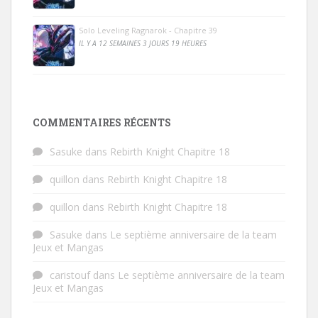
Solo Leveling Ragnarok - Chapitre 39
IL Y A 12 SEMAINES 3 JOURS 19 HEURES
COMMENTAIRES RÉCENTS
Sasuke
dans
Rebirth Knight Chapitre 18
quillon
dans
Rebirth Knight Chapitre 18
quillon
dans
Rebirth Knight Chapitre 18
Sasuke
dans
Le septième anniversaire de la team
Jeux et Mangas
caristouf
dans
Le septième anniversaire de la team
Jeux et Mangas