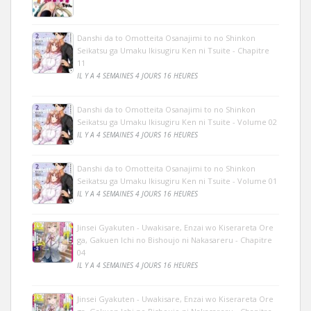
Danshi da to Omotteita Osanajimi to no Shinkon
Seikatsu ga Umaku Ikisugiru Ken ni Tsuite - Chapitre
11
IL Y A 4 SEMAINES 4 JOURS 16 HEURES
Danshi da to Omotteita Osanajimi to no Shinkon
Seikatsu ga Umaku Ikisugiru Ken ni Tsuite - Volume 02
IL Y A 4 SEMAINES 4 JOURS 16 HEURES
Danshi da to Omotteita Osanajimi to no Shinkon
Seikatsu ga Umaku Ikisugiru Ken ni Tsuite - Volume 01
IL Y A 4 SEMAINES 4 JOURS 16 HEURES
Jinsei Gyakuten - Uwakisare, Enzai wo Kiserareta Ore
ga, Gakuen Ichi no Bishoujo ni Nakasareru - Chapitre
04
IL Y A 4 SEMAINES 4 JOURS 16 HEURES
Jinsei Gyakuten - Uwakisare, Enzai wo Kiserareta Ore