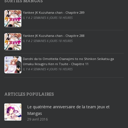
SORTIES MANGAS
0
p
Yankee JK Kuzuhana-chan - Chapitre 289
r
IL Y A 2 SEMAINES 6 JOURS 18 HEURES
o
o
ff
Yankee JK Kuzuhana-chan - Chapitre 288
IL Y A 2 SEMAINES 6 JOURS 18 HEURES
i
c
e
Danshi da to Omotteita Osanajimi to no Shinkon Seikatsu ga
2
Umaku Ikisugiru Ken ni Tsuite - Chapitre 11
0
IL Y A 4 SEMAINES 4 JOURS 16 HEURES
1
9
p
ARTICLES POPULAIRES
r
o
Le quatrième anniversaire de la team Jeux et
o
Mangas
ff
29 avril 2016
i
c