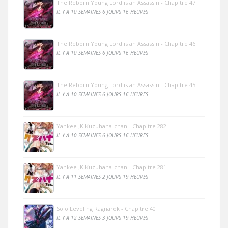
The Reborn Young Lord is an Assassin - Chapitre 47
IL Y A 10 SEMAINES 6 JOURS 16 HEURES
The Reborn Young Lord is an Assassin - Chapitre 46
IL Y A 10 SEMAINES 6 JOURS 16 HEURES
The Reborn Young Lord is an Assassin - Chapitre 45
IL Y A 10 SEMAINES 6 JOURS 16 HEURES
Yankee JK Kuzuhana-chan - Chapitre 282
IL Y A 10 SEMAINES 6 JOURS 16 HEURES
Yankee JK Kuzuhana-chan - Chapitre 281
IL Y A 11 SEMAINES 2 JOURS 19 HEURES
Solo Leveling Ragnarok - Chapitre 40
IL Y A 12 SEMAINES 3 JOURS 19 HEURES