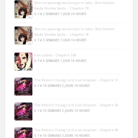
Shin no yasuragi wa konoyo ni naku -Shin Kamen
Raida Shokka Saido- - Chapitre 79
IL Y A 5 SEMAINES 1 JOUR 14 HEURES
Shin no yasuragi wa konoyo ni naku -Shin Kamen
Raida Shokka Saido- - Chapitre 78
IL Y A 5 SEMAINES 1 JOUR 14 HEURES
Iron Ladies - Chapitre 338
IL Y A 6 SEMAINES 1 JOUR 16 HEURES
The Reborn Young Lord is an Assassin - Chapitre 51
IL Y A 10 SEMAINES 5 JOURS 14 HEURES
The Reborn Young Lord is an Assassin - Chapitre 50
IL Y A 10 SEMAINES 5 JOURS 14 HEURES
The Reborn Young Lord is an Assassin - Chapitre 49
IL Y A 10 SEMAINES 5 JOURS 14 HEURES