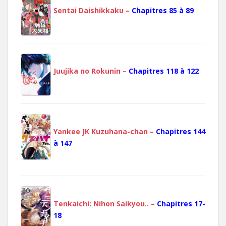
Sentai Daishikkaku –
Chapitres 85 à 89
Juujika no Rokunin –
Chapitres 118 à 122
Yankee JK Kuzuhana-chan –
Chapitres 144
à 147
Tenkaichi: Nihon Saikyou.. –
Chapitres 17-
18