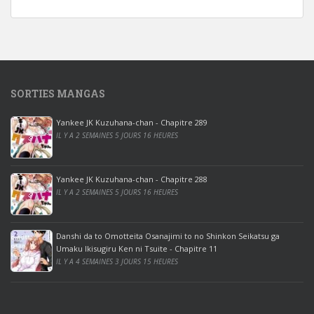
n
d
o
w
s
1
SORTIES MANGAS
0
p
Yankee JK Kuzuhana-chan - Chapitre 289
r
IL Y A 2 SEMAINES 5 JOURS 16 HEURES
o
o
ff
Yankee JK Kuzuhana-chan - Chapitre 288
IL Y A 2 SEMAINES 5 JOURS 16 HEURES
i
c
e
Danshi da to Omotteita Osanajimi to no Shinkon Seikatsu ga
2
Umaku Ikisugiru Ken ni Tsuite - Chapitre 11
0
IL Y A 4 SEMAINES 3 JOURS 15 HEURES
1
9
p