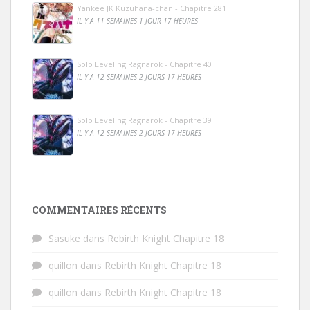
Yankee JK Kuzuhana-chan - Chapitre 281
IL Y A 11 SEMAINES 1 JOUR 17 HEURES
Solo Leveling Ragnarok - Chapitre 40
IL Y A 12 SEMAINES 2 JOURS 17 HEURES
Solo Leveling Ragnarok - Chapitre 39
IL Y A 12 SEMAINES 2 JOURS 17 HEURES
COMMENTAIRES RÉCENTS
Sasuke
dans
Rebirth Knight Chapitre 18
quillon
dans
Rebirth Knight Chapitre 18
quillon
dans
Rebirth Knight Chapitre 18