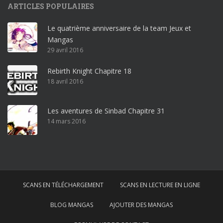
ARTICLES POPULAIRES
r
o
Le quatrième anniversaire de la team Jeux et
o
Mangas
ff
29 avril 2016
i
c
Rebirth Knight Chapitre 18
e
18 avril 2016
3
6
5
Les aventures de Sinbad Chapitre 31
p
14 mars 2016
r
o
w
i
n
SCANS EN TÉLÉCHARGEMENT
SCANS EN LECTURE EN LIGNE
d
o
BLOG MANGAS
AJOUTER DES MANGAS
w