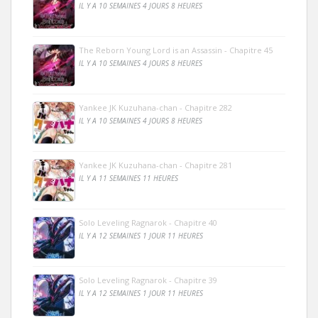
IL Y A 10 SEMAINES 4 JOURS 8 HEURES
The Reborn Young Lord is an Assassin - Chapitre 45
IL Y A 10 SEMAINES 4 JOURS 8 HEURES
Yankee JK Kuzuhana-chan - Chapitre 282
IL Y A 10 SEMAINES 4 JOURS 8 HEURES
Yankee JK Kuzuhana-chan - Chapitre 281
IL Y A 11 SEMAINES 11 HEURES
Solo Leveling Ragnarok - Chapitre 40
IL Y A 12 SEMAINES 1 JOUR 11 HEURES
Solo Leveling Ragnarok - Chapitre 39
IL Y A 12 SEMAINES 1 JOUR 11 HEURES