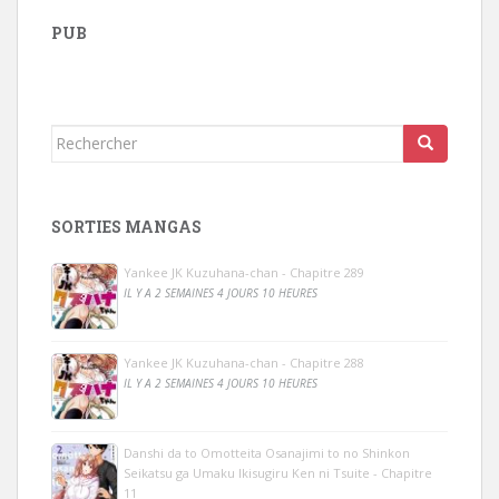
PUB
Rechercher...
SORTIES MANGAS
Yankee JK Kuzuhana-chan - Chapitre 289
IL Y A 2 SEMAINES 4 JOURS 10 HEURES
Yankee JK Kuzuhana-chan - Chapitre 288
IL Y A 2 SEMAINES 4 JOURS 10 HEURES
Danshi da to Omotteita Osanajimi to no Shinkon
Seikatsu ga Umaku Ikisugiru Ken ni Tsuite - Chapitre
11