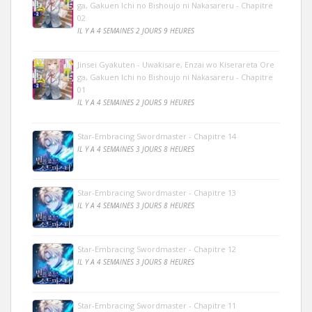
ga, Gakuen Ichi no Bishoujo ni Nakasareru - Chapitre
02
IL Y A 4 SEMAINES 2 JOURS 9 HEURES
Jinsei Gyakuten - Uwakisare, Enzai wo Kiserareta Ore
ga, Gakuen Ichi no Bishoujo ni Nakasareru - Chapitre
01
IL Y A 4 SEMAINES 2 JOURS 9 HEURES
Star-Embracing Swordmaster - Chapitre 14
IL Y A 4 SEMAINES 3 JOURS 8 HEURES
Star-Embracing Swordmaster - Chapitre 13
IL Y A 4 SEMAINES 3 JOURS 8 HEURES
Star-Embracing Swordmaster - Chapitre 12
IL Y A 4 SEMAINES 3 JOURS 8 HEURES
Star-Embracing Swordmaster - Chapitre 11