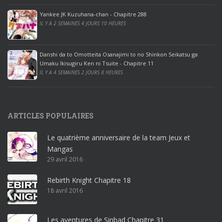
o
ff
Yankee JK Kuzuhana-chan - Chapitre 288
IL Y A 2 SEMAINES 4 JOURS 10 HEURES
i
c
e
Danshi da to Omotteita Osanajimi to no Shinkon Seikatsu ga
2
Umaku Ikisugiru Ken ni Tsuite - Chapitre 11
0
IL Y A 4 SEMAINES 2 JOURS 8 HEURES
1
9
p
ARTICLES POPULAIRES
r
o
Le quatrième anniversaire de la team Jeux et
o
Mangas
ff
29 avril 2016
i
c
Rebirth Knight Chapitre 18
e
18 avril 2016
3
6
5
Les aventures de Sinbad Chapitre 31