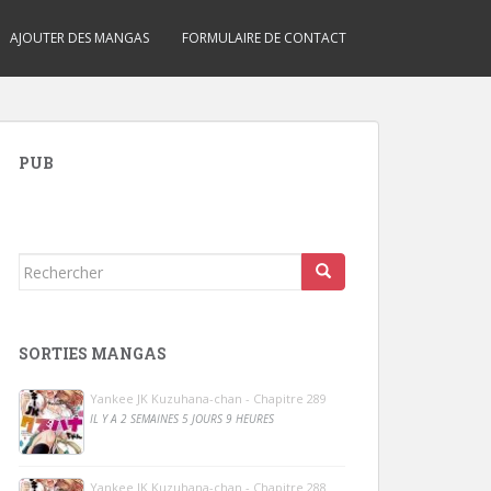
AJOUTER DES MANGAS
FORMULAIRE DE CONTACT
PUB
Rechercher...
SORTIES MANGAS
Yankee JK Kuzuhana-chan - Chapitre 289
IL Y A 2 SEMAINES 5 JOURS 9 HEURES
Yankee JK Kuzuhana-chan - Chapitre 288