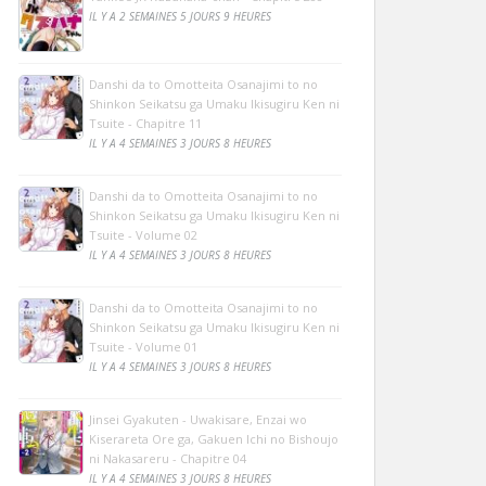
IL Y A 2 SEMAINES 5 JOURS 9 HEURES
Danshi da to Omotteita Osanajimi to no
Shinkon Seikatsu ga Umaku Ikisugiru Ken ni
Tsuite - Chapitre 11
IL Y A 4 SEMAINES 3 JOURS 8 HEURES
Danshi da to Omotteita Osanajimi to no
Shinkon Seikatsu ga Umaku Ikisugiru Ken ni
Tsuite - Volume 02
IL Y A 4 SEMAINES 3 JOURS 8 HEURES
Danshi da to Omotteita Osanajimi to no
Shinkon Seikatsu ga Umaku Ikisugiru Ken ni
Tsuite - Volume 01
IL Y A 4 SEMAINES 3 JOURS 8 HEURES
Jinsei Gyakuten - Uwakisare, Enzai wo
Kiserareta Ore ga, Gakuen Ichi no Bishoujo
ni Nakasareru - Chapitre 04
IL Y A 4 SEMAINES 3 JOURS 8 HEURES