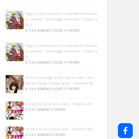
Kage no Jitsuryokusha ni Naritakute! Master
of Garden - Shichikage Retsuden - Chapitre
02.1
IL Y A 4 SEMAINES 4 JOURS 10 HEURES
Kage no Jitsuryokusha ni Naritakute! Master
of Garden - Shichikage Retsuden - Chapitre
01
IL Y A 4 SEMAINES 4 JOURS 10 HEURES
Shin no yasuragi wa konoyo ni naku -Shin
Kamen Raida Shokka Saido- - Chapitre 80
IL Y A 4 SEMAINES 4 JOURS 10 HEURES
Yankee JK Kuzuhana-chan - Chapitre 287
IL Y A 5 SEMAINES 8 HEURES
Yankee JK Kuzuhana-chan - Chapitre 286
IL Y A 5 SEMAINES 8 HEURES