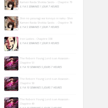
Kamen Raida Shokka Saido- - Chapitre 79
IL Y A 5 SEMAINES 1 JOUR 7 HEURES
Shin no yasuragi wa konoyo ni naku -Shin
Kamen Raida Shokka Saido- - Chapitre 78
IL Y A 5 SEMAINES 1 JOUR 7 HEURES
Iron Ladies - Chapitre 338
IL Y A 6 SEMAINES 1 JOUR 9 HEURES
The Reborn Young Lord is an Assassin -
Chapitre 51
IL Y A 10 SEMAINES 5 JOURS 7 HEURES
The Reborn Young Lord is an Assassin -
Chapitre 50
IL Y A 10 SEMAINES 5 JOURS 7 HEURES
The Reborn Young Lord is an Assassin -
Chapitre 49