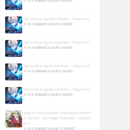
IL Y A 4 SEMAINES 4 JOURS 8 HEURES
Star-Embracing Swordmaster - Chapitre 12
IL Y A 4 SEMAINES 4 JOURS 8 HEURES
Star-Embracing Swordmaster - Chapitre 11
IL Y A 4 SEMAINES 4 JOURS 8 HEURES
Star-Embracing Swordmaster - Chapitre 02
IL Y A 4 SEMAINES 4 JOURS 8 HEURES
Star-Embracing Swordmaster - Chapitre 01
IL Y A 4 SEMAINES 4 JOURS 8 HEURES
Kage no Jitsuryokusha ni Naritakute! Master
of Garden - Shichikage Retsuden - Chapitre
02.2
IL Y A 4 SEMAINES 4 JOURS 10 HEURES