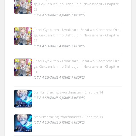
ga, Gakuen Ichi no Bishoujo ni Nakasareru - Chapitre
03
IL Y A 4 SEMAINES 4 JOURS 7 HEURES
Jinsei Gyakuten - Uwakisare, Enzai wo Kiserareta Ore
ga, Gakuen Ichi no Bishoujo ni Nakasareru - Chapitre
02
IL Y A 4 SEMAINES 4 JOURS 7 HEURES
Jinsei Gyakuten - Uwakisare, Enzai wo Kiserareta Ore
ga, Gakuen Ichi no Bishoujo ni Nakasareru - Chapitre
01
IL Y A 4 SEMAINES 4 JOURS 7 HEURES
Star-Embracing Swordmaster - Chapitre 14
IL Y A 4 SEMAINES 5 JOURS 6 HEURES
Star-Embracing Swordmaster - Chapitre 13
IL Y A 4 SEMAINES 5 JOURS 6 HEURES