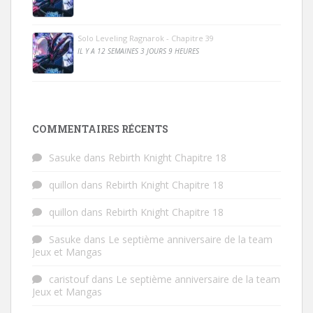
Solo Leveling Ragnarok - Chapitre 39
IL Y A 12 SEMAINES 3 JOURS 9 HEURES
COMMENTAIRES RÉCENTS
Sasuke
dans
Rebirth Knight Chapitre 18
quillon
dans
Rebirth Knight Chapitre 18
quillon
dans
Rebirth Knight Chapitre 18
Sasuke
dans
Le septième anniversaire de la team
Jeux et Mangas
caristouf
dans
Le septième anniversaire de la team
Jeux et Mangas