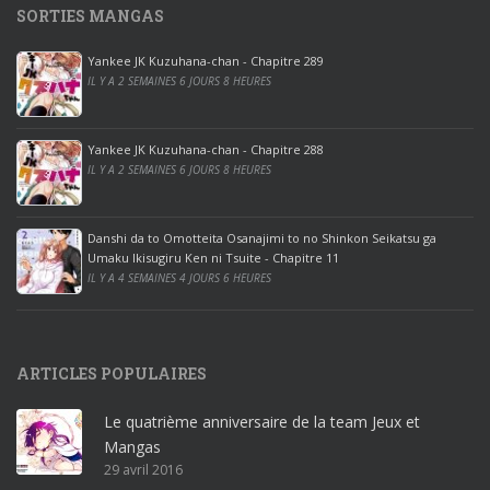
SORTIES MANGAS
0
p
Yankee JK Kuzuhana-chan - Chapitre 289
r
IL Y A 2 SEMAINES 6 JOURS 8 HEURES
o
o
ff
Yankee JK Kuzuhana-chan - Chapitre 288
IL Y A 2 SEMAINES 6 JOURS 8 HEURES
i
c
e
Danshi da to Omotteita Osanajimi to no Shinkon Seikatsu ga
2
Umaku Ikisugiru Ken ni Tsuite - Chapitre 11
0
IL Y A 4 SEMAINES 4 JOURS 6 HEURES
1
9
p
ARTICLES POPULAIRES
r
o
Le quatrième anniversaire de la team Jeux et
o
Mangas
ff
29 avril 2016
i