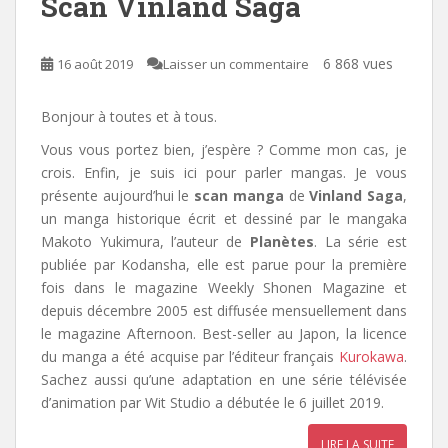
Scan Vinland Saga
6 868 vues
16 août 2019
Laisser un commentaire
Bonjour à toutes et à tous.
Vous vous portez bien, j’espère ? Comme mon cas, je
crois. Enfin, je suis ici pour parler mangas. Je vous
présente aujourd’hui le
scan manga
de
Vinland Saga
,
un manga historique écrit et dessiné par le mangaka
Makoto Yukimura, l’auteur de
Planètes
. La série est
publiée par Kodansha, elle est parue pour la première
fois dans le magazine Weekly Shonen Magazine et
depuis décembre 2005 est diffusée mensuellement dans
le magazine Afternoon. Best-seller au Japon, la licence
du manga a été acquise par l’éditeur français
Kurokawa
.
Sachez aussi qu’une adaptation en une série télévisée
d’animation par Wit Studio a débutée le 6 juillet 2019.
LIRE LA SUITE