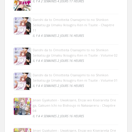
IL Y A 2 SEMAINES 4 JOURS 17 HEURES
Danshi da to Omotteita Osanajimi to no Shinkon
Seikatsu ga Umaku Ikisugiru Ken ni Tsuite - Chapitre
11
IL Y A 4 SEMAINES 2 JOURS 16 HEURES
Danshi da to Omotteita Osanajimi to no Shinkon
Seikatsu ga Umaku Ikisugiru Ken ni Tsuite - Volume 02
IL Y A 4 SEMAINES 2 JOURS 16 HEURES
Danshi da to Omotteita Osanajimi to no Shinkon
Seikatsu ga Umaku Ikisugiru Ken ni Tsuite - Volume 01
IL Y A 4 SEMAINES 2 JOURS 16 HEURES
Jinsei Gyakuten - Uwakisare, Enzai wo Kiserareta Ore
ga, Gakuen Ichi no Bishoujo ni Nakasareru - Chapitre
04
IL Y A 4 SEMAINES 2 JOURS 16 HEURES
Jinsei Gyakuten - Uwakisare, Enzai wo Kiserareta Ore