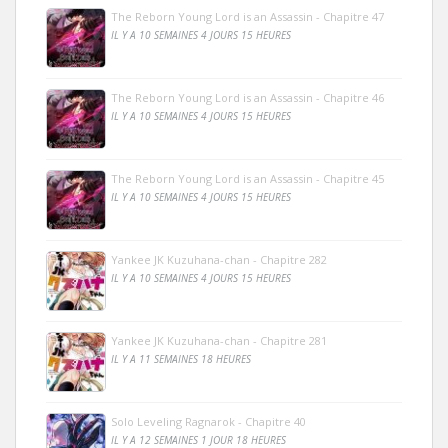
The Reborn Young Lord is an Assassin - Chapitre 47
IL Y A 10 SEMAINES 4 JOURS 15 HEURES
The Reborn Young Lord is an Assassin - Chapitre 46
IL Y A 10 SEMAINES 4 JOURS 15 HEURES
The Reborn Young Lord is an Assassin - Chapitre 45
IL Y A 10 SEMAINES 4 JOURS 15 HEURES
Yankee JK Kuzuhana-chan - Chapitre 282
IL Y A 10 SEMAINES 4 JOURS 15 HEURES
Yankee JK Kuzuhana-chan - Chapitre 281
IL Y A 11 SEMAINES 18 HEURES
Solo Leveling Ragnarok - Chapitre 40
IL Y A 12 SEMAINES 1 JOUR 18 HEURES