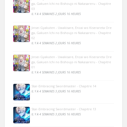
ga, Gakuen Ichi no Bishoujo ni Nakasareru - Chapitre
03
IL Y A 4 SEMAINES 2 JOURS 16 HEURES
Jinsei Gyakuten - Uwakisare, Enzai wo Kiserareta Ore
ga, Gakuen Ichi no Bishoujo ni Nakasareru - Chapitre
02
IL Y A 4 SEMAINES 2 JOURS 16 HEURES
Jinsei Gyakuten - Uwakisare, Enzai wo Kiserareta Ore
ga, Gakuen Ichi no Bishoujo ni Nakasareru - Chapitre
01
IL Y A 4 SEMAINES 2 JOURS 16 HEURES
Star-Embracing Swordmaster - Chapitre 14
IL Y A 4 SEMAINES 3 JOURS 16 HEURES
Star-Embracing Swordmaster - Chapitre 13
IL Y A 4 SEMAINES 3 JOURS 16 HEURES