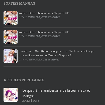
SORTIES MANGAS
0
p
Yankee JK Kuzuhana-chan - Chapitre 289
r
IL Y A 2 SEMAINES 4 JOURS 17 HEURES
o
o
ff
Yankee JK Kuzuhana-chan - Chapitre 288
IL Y A 2 SEMAINES 4 JOURS 17 HEURES
i
c
e
Danshi da to Omotteita Osanajimi to no Shinkon Seikatsu ga
2
Umaku Ikisugiru Ken ni Tsuite - Chapitre 11
0
IL Y A 4 SEMAINES 2 JOURS 16 HEURES
1
9
p
ARTICLES POPULAIRES
r
o
Le quatrième anniversaire de la team Jeux et
o
Mangas
ff
29 avril 2016
i