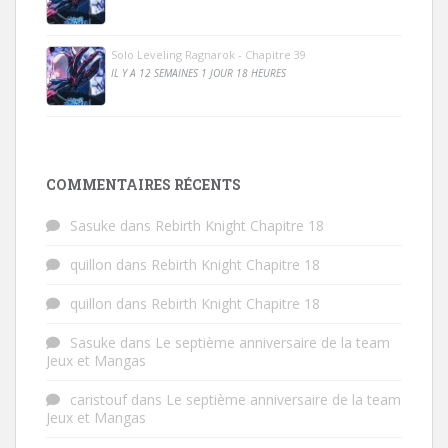
Solo Leveling Ragnarok - Chapitre 39
IL Y A 12 SEMAINES 1 JOUR 18 HEURES
COMMENTAIRES RÉCENTS
Sasuke
dans
Rebirth Knight Chapitre 18
quillon
dans
Rebirth Knight Chapitre 18
quillon
dans
Rebirth Knight Chapitre 18
Sasuke
dans
Le septième anniversaire de la team
Jeux et Mangas
caristouf
dans
Le septième anniversaire de la team
Jeux et Mangas