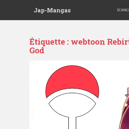
Skip to main content
Jap-Mangas
SCANS
Étiquette :
webtoon Rebir
God