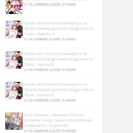
IL Y A 2 SEMAINES 6 JOURS 12 HEURES
Danshi da to Omotteita Osanajimi to no
Shinkon Seikatsu ga Umaku Ikisugiru Ken ni
Tsuite - Chapitre 11
IL Y A 4 SEMAINES 4 JOURS 10 HEURES
Danshi da to Omotteita Osanajimi to no
Shinkon Seikatsu ga Umaku Ikisugiru Ken ni
Tsuite - Volume 02
IL Y A 4 SEMAINES 4 JOURS 10 HEURES
Danshi da to Omotteita Osanajimi to no
Shinkon Seikatsu ga Umaku Ikisugiru Ken ni
Tsuite - Volume 01
IL Y A 4 SEMAINES 4 JOURS 10 HEURES
Jinsei Gyakuten - Uwakisare, Enzai wo
Kiserareta Ore ga, Gakuen Ichi no Bishoujo
ni Nakasareru - Chapitre 04
IL Y A 4 SEMAINES 4 JOURS 10 HEURES