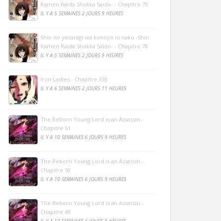
Kamen Raida Shokka Saido- - Chapitre 79
IL Y A 5 SEMAINES 2 JOURS 9 HEURES
Shin no yasuragi wa konoyo ni naku -Shin
Kamen Raida Shokka Saido- - Chapitre 78
IL Y A 5 SEMAINES 2 JOURS 9 HEURES
Iron Ladies - Chapitre 338
IL Y A 6 SEMAINES 2 JOURS 11 HEURES
The Reborn Young Lord is an Assassin -
Chapitre 51
IL Y A 10 SEMAINES 6 JOURS 9 HEURES
The Reborn Young Lord is an Assassin -
Chapitre 50
IL Y A 10 SEMAINES 6 JOURS 9 HEURES
The Reborn Young Lord is an Assassin -
Chapitre 49