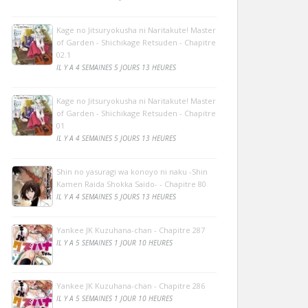
Kage no Jitsuryokusha ni Naritakute! Master
of Garden - Shichikage Retsuden - Chapitre
02.1
IL Y A 4 SEMAINES 5 JOURS 13 HEURES
Kage no Jitsuryokusha ni Naritakute! Master
of Garden - Shichikage Retsuden - Chapitre
01
IL Y A 4 SEMAINES 5 JOURS 13 HEURES
Shin no yasuragi wa konoyo ni naku -Shin
Kamen Raida Shokka Saido- - Chapitre 80
IL Y A 4 SEMAINES 5 JOURS 13 HEURES
Yankee JK Kuzuhana-chan - Chapitre 287
IL Y A 5 SEMAINES 1 JOUR 10 HEURES
Yankee JK Kuzuhana-chan - Chapitre 286
IL Y A 5 SEMAINES 1 JOUR 10 HEURES