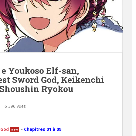
e Youkoso Elf-san,
gest Sword God, Keikenchi
 Shoushin Ryokou
6 396 vues
e
d God
–
Chapitres 01 à 09