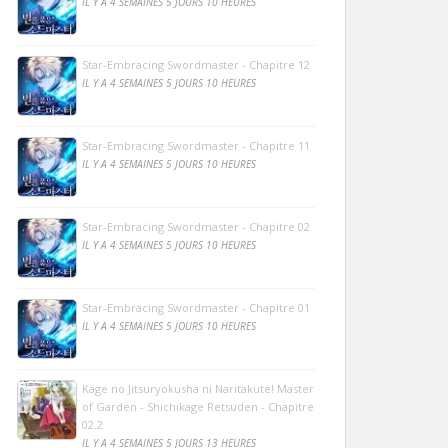
IL Y A 4 SEMAINES 5 JOURS 10 HEURES
Star-Embracing Swordmaster - Chapitre 12
IL Y A 4 SEMAINES 5 JOURS 10 HEURES
Star-Embracing Swordmaster - Chapitre 11
IL Y A 4 SEMAINES 5 JOURS 10 HEURES
Star-Embracing Swordmaster - Chapitre 02
IL Y A 4 SEMAINES 5 JOURS 10 HEURES
Star-Embracing Swordmaster - Chapitre 01
IL Y A 4 SEMAINES 5 JOURS 10 HEURES
Kage no Jitsuryokusha ni Naritakute! Master
of Garden - Shichikage Retsuden - Chapitre
02.2
IL Y A 4 SEMAINES 5 JOURS 13 HEURES