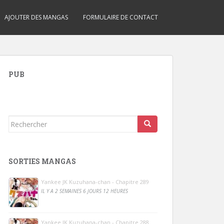
AJOUTER DES MANGAS
FORMULAIRE DE CONTACT
PUB
Rechercher...
SORTIES MANGAS
Yankee JK Kuzuhana-chan - Chapitre 289
IL Y A 2 SEMAINES 6 JOURS 12 HEURES
Yankee JK Kuzuhana-chan - Chapitre 288