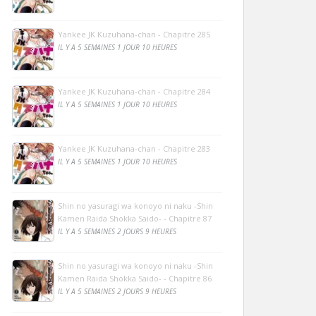
Yankee JK Kuzuhana-chan - Chapitre 285
IL Y A 5 SEMAINES 1 JOUR 10 HEURES
Yankee JK Kuzuhana-chan - Chapitre 284
IL Y A 5 SEMAINES 1 JOUR 10 HEURES
Yankee JK Kuzuhana-chan - Chapitre 283
IL Y A 5 SEMAINES 1 JOUR 10 HEURES
Shin no yasuragi wa konoyo ni naku -Shin
Kamen Raida Shokka Saido- - Chapitre 87
IL Y A 5 SEMAINES 2 JOURS 9 HEURES
Shin no yasuragi wa konoyo ni naku -Shin
Kamen Raida Shokka Saido- - Chapitre 86
IL Y A 5 SEMAINES 2 JOURS 9 HEURES