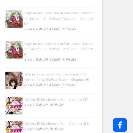
Kage no Jitsuryokusha ni Naritakute! Master
of Garden - Shichikage Retsuden - Chapitre
02.1
IL Y A 4 SEMAINES 4 JOURS 19 HEURES
Kage no Jitsuryokusha ni Naritakute! Master
of Garden - Shichikage Retsuden - Chapitre
01
IL Y A 4 SEMAINES 4 JOURS 19 HEURES
Shin no yasuragi wa konoyo ni naku -Shin
Kamen Raida Shokka Saido- - Chapitre 80
IL Y A 4 SEMAINES 4 JOURS 19 HEURES
Yankee JK Kuzuhana-chan - Chapitre 287
IL Y A 5 SEMAINES 16 HEURES
Yankee JK Kuzuhana-chan - Chapitre 286
IL Y A 5 SEMAINES 16 HEURES