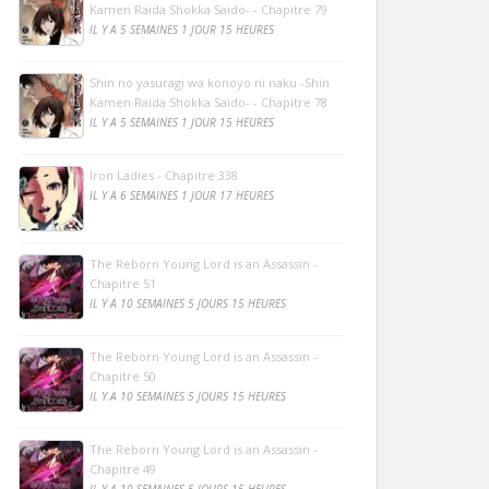
Kamen Raida Shokka Saido- - Chapitre 79
IL Y A 5 SEMAINES 1 JOUR 15 HEURES
Shin no yasuragi wa konoyo ni naku -Shin
Kamen Raida Shokka Saido- - Chapitre 78
IL Y A 5 SEMAINES 1 JOUR 15 HEURES
Iron Ladies - Chapitre 338
IL Y A 6 SEMAINES 1 JOUR 17 HEURES
The Reborn Young Lord is an Assassin -
Chapitre 51
IL Y A 10 SEMAINES 5 JOURS 15 HEURES
The Reborn Young Lord is an Assassin -
Chapitre 50
IL Y A 10 SEMAINES 5 JOURS 15 HEURES
The Reborn Young Lord is an Assassin -
Chapitre 49