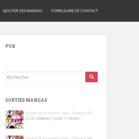
AJOUTER DES MANGAS
FORMULAIRE DE CONTACT
PUB
Rechercher...
SORTIES MANGAS
Yankee JK Kuzuhana-chan - Chapitre 289
IL Y A 2 SEMAINES 5 JOURS 17 HEURES
Yankee JK Kuzuhana-chan - Chapitre 288