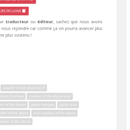
URE EN LIGNE
que
traducteur
ou
éditeur
, sachez que nous avons
 à nous rejoindre car comme ça on pourra avancer plus
me plus soutenu !
cavalier of the abyss 80 vf
e abyss manhwa
cavalier of the abyss scan
er of the Abyss
japan mangas
japan scan
alier of the abyss
scan cavalier of the abyss
valier of the abyss