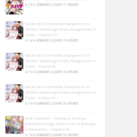
IL Y A 2 SEMAINES 5 JOURS 17 HEURES
Danshi da to Omotteita Osanajimi to no
Shinkon Seikatsu ga Umaku Ikisugiru Ken ni
Tsuite - Chapitre 11
IL Y A 4 SEMAINES 3 JOURS 16 HEURES
Danshi da to Omotteita Osanajimi to no
Shinkon Seikatsu ga Umaku Ikisugiru Ken ni
Tsuite - Volume 02
IL Y A 4 SEMAINES 3 JOURS 16 HEURES
Danshi da to Omotteita Osanajimi to no
Shinkon Seikatsu ga Umaku Ikisugiru Ken ni
Tsuite - Volume 01
IL Y A 4 SEMAINES 3 JOURS 16 HEURES
Jinsei Gyakuten - Uwakisare, Enzai wo
Kiserareta Ore ga, Gakuen Ichi no Bishoujo
ni Nakasareru - Chapitre 04
IL Y A 4 SEMAINES 3 JOURS 16 HEURES