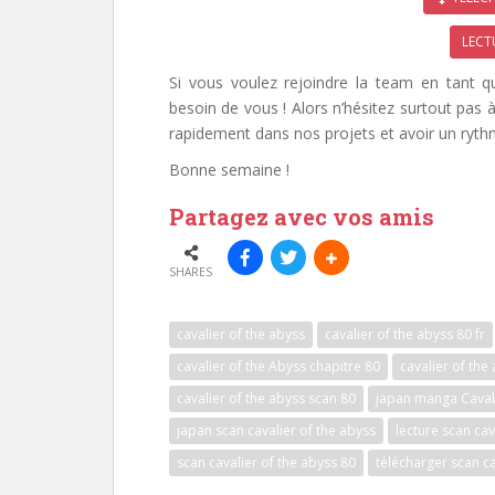
LECT
Si vous voulez rejoindre la team en tant 
besoin de vous ! Alors n’hésitez surtout pas
rapidement dans nos projets et avoir un ryth
Bonne semaine !
Partagez avec vos amis
SHARES
cavalier of the abyss
cavalier of the abyss 80 fr
cavalier of the Abyss chapitre 80
cavalier of th
cavalier of the abyss scan 80
japan manga Cavali
japan scan cavalier of the abyss
lecture scan cav
scan cavalier of the abyss 80
télécharger scan ca