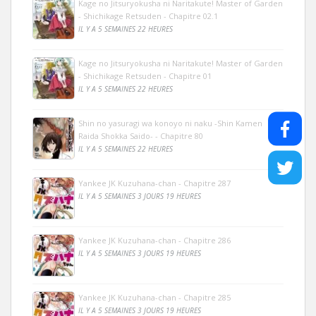
Kage no Jitsuryokusha ni Naritakute! Master of Garden
- Shichikage Retsuden - Chapitre 02.1
IL Y A 5 SEMAINES 22 HEURES
Kage no Jitsuryokusha ni Naritakute! Master of Garden
- Shichikage Retsuden - Chapitre 01
IL Y A 5 SEMAINES 22 HEURES
Shin no yasuragi wa konoyo ni naku -Shin Kamen
Raida Shokka Saido- - Chapitre 80
IL Y A 5 SEMAINES 22 HEURES
Yankee JK Kuzuhana-chan - Chapitre 287
IL Y A 5 SEMAINES 3 JOURS 19 HEURES
Yankee JK Kuzuhana-chan - Chapitre 286
IL Y A 5 SEMAINES 3 JOURS 19 HEURES
Yankee JK Kuzuhana-chan - Chapitre 285
IL Y A 5 SEMAINES 3 JOURS 19 HEURES