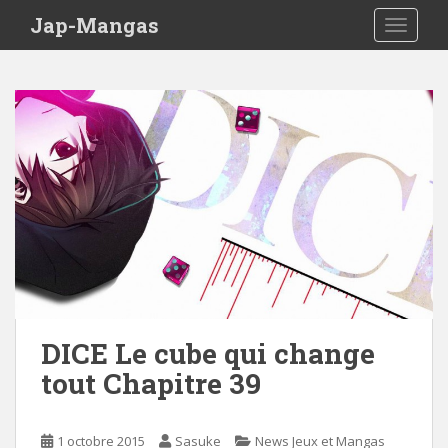
Skip to main content
Jap-Mangas
TOGGLE
DICE Le cube qui change
tout Chapitre 39
1 octobre 2015
Sasuke
News Jeux et Mangas