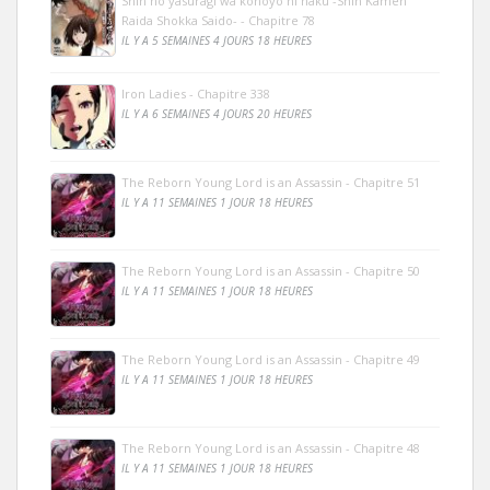
Shin no yasuragi wa konoyo ni naku -Shin Kamen
Raida Shokka Saido- - Chapitre 78
IL Y A 5 SEMAINES 4 JOURS 18 HEURES
Iron Ladies - Chapitre 338
IL Y A 6 SEMAINES 4 JOURS 20 HEURES
The Reborn Young Lord is an Assassin - Chapitre 51
IL Y A 11 SEMAINES 1 JOUR 18 HEURES
The Reborn Young Lord is an Assassin - Chapitre 50
IL Y A 11 SEMAINES 1 JOUR 18 HEURES
The Reborn Young Lord is an Assassin - Chapitre 49
IL Y A 11 SEMAINES 1 JOUR 18 HEURES
The Reborn Young Lord is an Assassin - Chapitre 48
IL Y A 11 SEMAINES 1 JOUR 18 HEURES