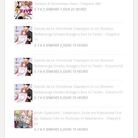
Yankee JK Kuzuhana-chan - Chapitre 288
IL Y A 3 SEMAINES 1 JOUR 20 HEURES
Danshi da to Omotteita Osanajimi to no Shinkon
Seikatsu ga Umaku Ikisugiru Ken ni Tsuite - Chapitre
11
IL Y A 4 SEMAINES 6 JOURS 19 HEURES
Danshi da to Omotteita Osanajimi to no Shinkon
Seikatsu ga Umaku Ikisugiru Ken ni Tsuite - Volume 02
IL Y A 4 SEMAINES 6 JOURS 19 HEURES
Danshi da to Omotteita Osanajimi to no Shinkon
Seikatsu ga Umaku Ikisugiru Ken ni Tsuite - Volume 01
IL Y A 4 SEMAINES 6 JOURS 19 HEURES
Jinsei Gyakuten - Uwakisare, Enzai wo Kiserareta Ore
ga, Gakuen Ichi no Bishoujo ni Nakasareru - Chapitre
04
IL Y A 4 SEMAINES 6 JOURS 19 HEURES