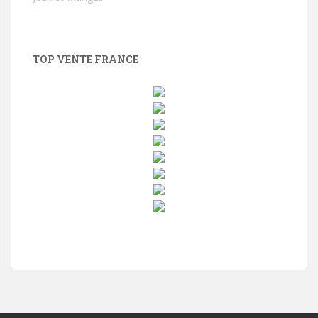
TOP VENTE FRANCE
w
i
n
d
o
w