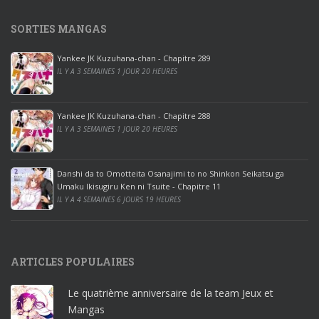
s
1
SORTIES MANGAS
0
p
Yankee JK Kuzuhana-chan - Chapitre 289
r
IL Y A 3 SEMAINES 1 JOUR 20 HEURES
o
o
ff
Yankee JK Kuzuhana-chan - Chapitre 288
IL Y A 3 SEMAINES 1 JOUR 20 HEURES
i
c
e
Danshi da to Omotteita Osanajimi to no Shinkon Seikatsu ga
2
Umaku Ikisugiru Ken ni Tsuite - Chapitre 11
0
IL Y A 4 SEMAINES 6 JOURS 19 HEURES
1
9
p
ARTICLES POPULAIRES
r
o
Le quatrième anniversaire de la team Jeux et
o
Mangas
ff