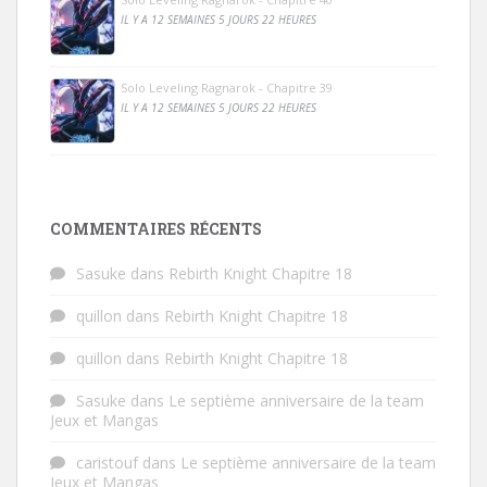
IL Y A 12 SEMAINES 5 JOURS 22 HEURES
Solo Leveling Ragnarok - Chapitre 39
IL Y A 12 SEMAINES 5 JOURS 22 HEURES
COMMENTAIRES RÉCENTS
Sasuke
dans
Rebirth Knight Chapitre 18
quillon
dans
Rebirth Knight Chapitre 18
quillon
dans
Rebirth Knight Chapitre 18
Sasuke
dans
Le septième anniversaire de la team
Jeux et Mangas
caristouf
dans
Le septième anniversaire de la team
Jeux et Mangas