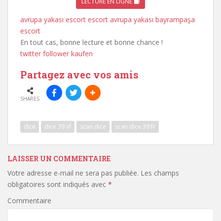
LECTURE EN LIGNE
avrupa yakası escort
escort avrupa yakası
bayrampaşa
escort
En tout cas, bonne lecture et bonne chance !
twitter follower kaufen
Partagez avec vos amis
SHARES
dice
dice 39 vf
scan dice
scan dice 39 fr
LAISSER UN COMMENTAIRE
Votre adresse e-mail ne sera pas publiée.
Les champs
obligatoires sont indiqués avec
*
Commentaire