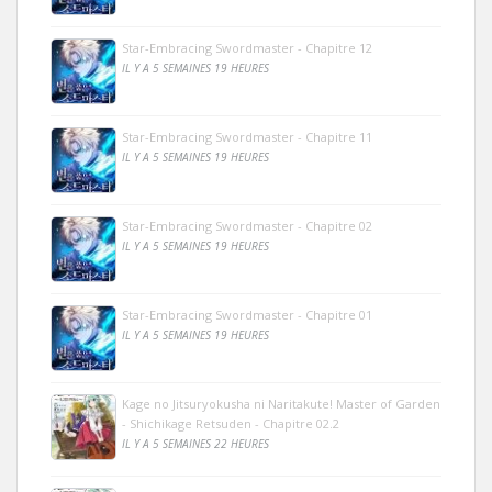
Star-Embracing Swordmaster - Chapitre 12
IL Y A 5 SEMAINES 19 HEURES
Star-Embracing Swordmaster - Chapitre 11
IL Y A 5 SEMAINES 19 HEURES
Star-Embracing Swordmaster - Chapitre 02
IL Y A 5 SEMAINES 19 HEURES
Star-Embracing Swordmaster - Chapitre 01
IL Y A 5 SEMAINES 19 HEURES
Kage no Jitsuryokusha ni Naritakute! Master of Garden
- Shichikage Retsuden - Chapitre 02.2
IL Y A 5 SEMAINES 22 HEURES