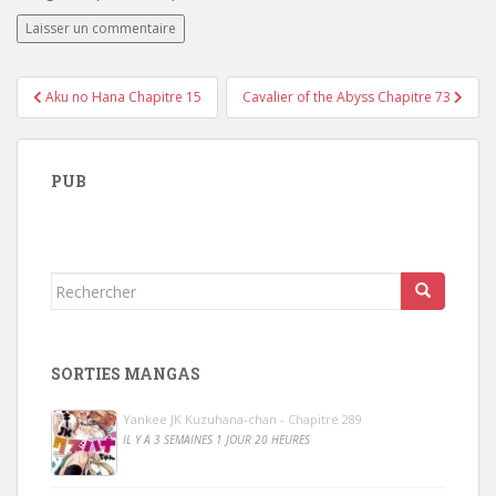
Navigation
Aku no Hana Chapitre 15
Cavalier of the Abyss Chapitre 73
de
l’article
PUB
Rechercher...
SORTIES MANGAS
Yankee JK Kuzuhana-chan - Chapitre 289
IL Y A 3 SEMAINES 1 JOUR 20 HEURES