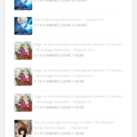
IL Y A 4 SEMAINES 5 JOURS 22 HEURES
Star-Embracing Swordmaster - Chapitre 01
IL Y A 4 SEMAINES 5 JOURS 22 HEURES
Kage no Jitsuryokusha ni Naritakute! Master of Garden
- Shichikage Retsuden - Chapitre 02.2
IL Y A 4 SEMAINES 6 JOURS 1 HEURE
Kage no Jitsuryokusha ni Naritakute! Master of Garden
- Shichikage Retsuden - Chapitre 02.1
IL Y A 4 SEMAINES 6 JOURS 1 HEURE
Kage no Jitsuryokusha ni Naritakute! Master of Garden
- Shichikage Retsuden - Chapitre 01
IL Y A 4 SEMAINES 6 JOURS 1 HEURE
Shin no yasuragi wa konoyo ni naku -Shin Kamen
Raida Shokka Saido- - Chapitre 80
IL Y A 4 SEMAINES 6 JOURS 1 HEURE