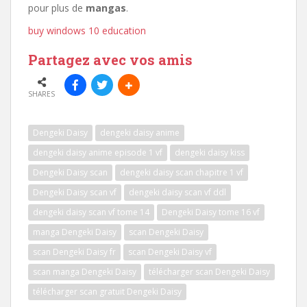
pour plus de
mangas
.
buy windows 10 education
Partagez avec vos amis
SHARES
Dengeki Daisy
dengeki daisy anime
dengeki daisy anime episode 1 vf
dengeki daisy kiss
Dengeki Daisy scan
dengeki daisy scan chapitre 1 vf
Dengeki Daisy scan vf
dengeki daisy scan vf ddl
dengeki daisy scan vf tome 14
Dengeki Daisy tome 16 vf
manga Dengeki Daisy
scan Dengeki Daisy
scan Dengeki Daisy fr
scan Dengeki Daisy vf
scan manga Dengeki Daisy
télécharger scan Dengeki Daisy
télécharger scan gratuit Dengeki Daisy