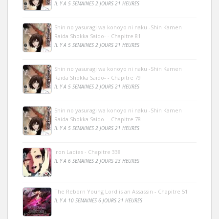
IL Y A 5 SEMAINES 2 JOURS 21 HEURES
Shin no yasuragi wa konoyo ni naku -Shin Kamen
Raida Shokka Saido- - Chapitre 81
IL Y A 5 SEMAINES 2 JOURS 21 HEURES
Shin no yasuragi wa konoyo ni naku -Shin Kamen
Raida Shokka Saido- - Chapitre 79
IL Y A 5 SEMAINES 2 JOURS 21 HEURES
Shin no yasuragi wa konoyo ni naku -Shin Kamen
Raida Shokka Saido- - Chapitre 78
IL Y A 5 SEMAINES 2 JOURS 21 HEURES
Iron Ladies - Chapitre 338
IL Y A 6 SEMAINES 2 JOURS 23 HEURES
The Reborn Young Lord is an Assassin - Chapitre 51
IL Y A 10 SEMAINES 6 JOURS 21 HEURES