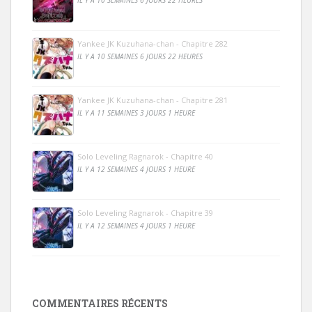
Yankee JK Kuzuhana-chan - Chapitre 282
IL Y A 10 SEMAINES 6 JOURS 22 HEURES
Yankee JK Kuzuhana-chan - Chapitre 281
IL Y A 11 SEMAINES 3 JOURS 1 HEURE
Solo Leveling Ragnarok - Chapitre 40
IL Y A 12 SEMAINES 4 JOURS 1 HEURE
Solo Leveling Ragnarok - Chapitre 39
IL Y A 12 SEMAINES 4 JOURS 1 HEURE
COMMENTAIRES RÉCENTS