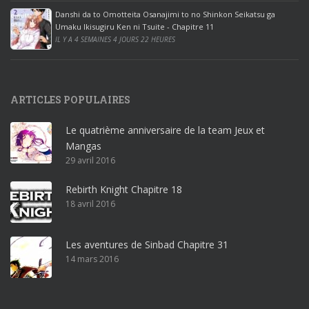
e
Danshi da to Omotteita Osanajimi to no Shinkon Seikatsu ga
2
Umaku Ikisugiru Ken ni Tsuite - Chapitre 11
0
IL Y A 4 SEMAINES 4 JOURS 22 HEURES
1
9
p
ARTICLES POPULAIRES
r
o
Le quatrième anniversaire de la team Jeux et
o
Mangas
ff
29 avril 2016
i
c
Rebirth Knight Chapitre 18
e
18 avril 2016
3
6
5
Les aventures de Sinbad Chapitre 31
p
14 mars 2016
r
o
w