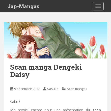
Skip to main content
Jap-Mangas
TOGGLE
Scan manga Dengeki
Daisy
9 décembre 2017
Sasuke
Scan mangas
Salut !
Me revoici encore pour une présentation du
scan