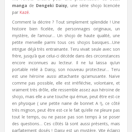
manga
de
Dengeki Daisy
, une série shojo licenciée
par
Kazé
.
Comment la décrire ? Tout simplement splendide ! Une
histoire bien ficelée, de personnages originaux, un
mystère, de l’amour… Un shojo de haute qualité, une
petite merveille parmi tous ces shojos basiques…Une
intrigue déjà très entrainante. Teru vivait seule avec son
frère, jusqu’à que celui-ci décède dans des circonstances
encore inconnues au lecteur. Il ne lui laissa qu’un
portable relié à Daisy, son nouveau protecteur… Teru
est une héroïne aussi attachante qu’amusante. Naïve
comme pas possible, elle est irréfléchie, volontaire, et
vraiment très drôle, elle ressemble assez aux héroïne de
shojo, mais elle a une touche qui émue, peut être est-ce
en physique ( une petite naine de bonnet A !), ce côté
très mignon, peut être est-ce le fait qu’elle ne pleure pas
tout le temps, ou ne passe pas son temps à se poser
des questions… Ces côtés là sont aussi présents, mais
parfaitement dosés ! Daisy est un mystère. Vite éclairci