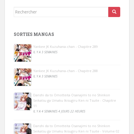
Rechercher...
SORTIES MANGAS
Yankee JK Kuzuhana-chan - Chapitre 289
IL Y A 3 SEMAINES
Yankee JK Kuzuhana-chan - Chapitre 288
IL Y A 3 SEMAINES
Danshi da to Omotteita Osanajimi to no Shinkon
Seikatsu ga Umaku Ikisugiru Ken ni Tsuite - Chapitre
11
IL Y A 4 SEMAINES 4 JOURS 22 HEURES
Danshi da to Omotteita Osanajimi to no Shinkon
Seikatsu ga Umaku Ikisugiru Ken ni Tsuite - Volume 02