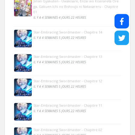
Jinsei Gyakuten - Uwakisare, Enzai wo Kiserareta Ore
ga, Gakuen Ichi no Bishoujo ni Nakasareru - Chapitre
01
IL Y A 4 SEMAINES 4 JOURS 22 HEURES
Star-Embracing Swordmaster - Chapitre 14
IL Y A 4 SEMAINES 5 JOURS 22 HEURES
Star-Embracing Swordmaster - Chapitre 13
IL Y A 4 SEMAINES 5 JOURS 22 HEURES
Star-Embracing Swordmaster - Chapitre 12
IL Y A 4 SEMAINES 5 JOURS 22 HEURES
Star-Embracing Swordmaster - Chapitre 11
IL Y A 4 SEMAINES 5 JOURS 22 HEURES
Star-Embracing Swordmaster - Chapitre 02