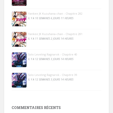
Yankee JK Kuzuhana-chan - Chapitre 282
IL Y A 10 SEMAINES 6 JOURS 11 HEURES
Yankee JK Kuzuhana-chan - Chapitre 281
IL Y A 11 SEMAINES 2 JOURS 14 HEURES
Solo Leveling Ragnarok - Chapitre 40
IL Y A 12 SEMAINES 3 JOURS 14 HEURES
Solo Leveling Ragnarok - Chapitre 39
IL Y A 12 SEMAINES 3 JOURS 14 HEURES
COMMENTAIRES RÉCENTS