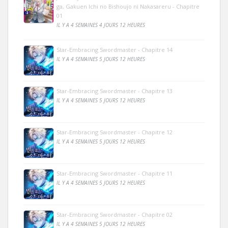
ga, Gakuen Ichi no Bishoujo ni Nakasareru - Chapitre
01
IL Y A 4 SEMAINES 4 JOURS 12 HEURES
Star-Embracing Swordmaster - Chapitre 14
IL Y A 4 SEMAINES 5 JOURS 12 HEURES
Star-Embracing Swordmaster - Chapitre 13
IL Y A 4 SEMAINES 5 JOURS 12 HEURES
Star-Embracing Swordmaster - Chapitre 12
IL Y A 4 SEMAINES 5 JOURS 12 HEURES
Star-Embracing Swordmaster - Chapitre 11
IL Y A 4 SEMAINES 5 JOURS 12 HEURES
Star-Embracing Swordmaster - Chapitre 02
IL Y A 4 SEMAINES 5 JOURS 12 HEURES