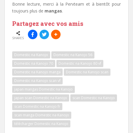
Bonne lecture, merci à la Pervteam et à bientôt pour
toujours plus de
mangas
.
Partagez avec vos amis
SHARES
Domestic na Kanojo
Domestic na Kanojo 56
Domestic na Kanojo 70
Domestic na Kanojo 80 vf
Domestic na Kanojo manga
Domestic na Kanojo scan
Domestic na Kanojo scan vf
japan mangas Domestic na Kanojo
japan scan Domestic na Kanojo
scan Domestic na Kanojo
scan Domestic na Kanojo fr
scan manga Domestic na Kanojo
télécharger Domestic na Kanojo