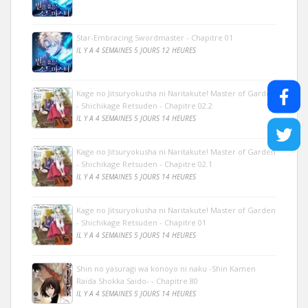
Star-Embracing Swordmaster - Chapitre 01
IL Y A 4 SEMAINES 5 JOURS 12 HEURES
Kage no Jitsuryokusha ni Naritakute! Master of Garden
- Shichikage Retsuden - Chapitre 02.2
IL Y A 4 SEMAINES 5 JOURS 14 HEURES
Kage no Jitsuryokusha ni Naritakute! Master of Garden
- Shichikage Retsuden - Chapitre 02.1
IL Y A 4 SEMAINES 5 JOURS 14 HEURES
Kage no Jitsuryokusha ni Naritakute! Master of Garden
- Shichikage Retsuden - Chapitre 01
IL Y A 4 SEMAINES 5 JOURS 14 HEURES
Shin no yasuragi wa konoyo ni naku -Shin Kamen
Raida Shokka Saido- - Chapitre 80
IL Y A 4 SEMAINES 5 JOURS 14 HEURES