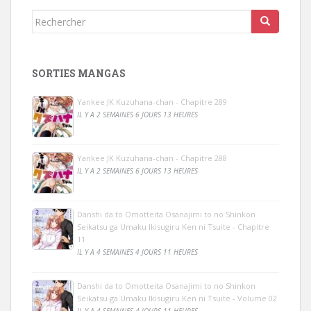
Rechercher...
SORTIES MANGAS
Yankee JK Kuzuhana-chan - Chapitre 289
IL Y A 2 SEMAINES 6 JOURS 13 HEURES
Yankee JK Kuzuhana-chan - Chapitre 288
IL Y A 2 SEMAINES 6 JOURS 13 HEURES
Danshi da to Omotteita Osanajimi to no Shinkon
Seikatsu ga Umaku Ikisugiru Ken ni Tsuite - Chapitre
11
IL Y A 4 SEMAINES 4 JOURS 11 HEURES
Danshi da to Omotteita Osanajimi to no Shinkon
Seikatsu ga Umaku Ikisugiru Ken ni Tsuite - Volume 02