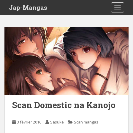
Skip to main content
Jap-Mangas
TOGGLE
Scan Domestic na Kanojo
3 février 2016
Sasuke
Scan mangas