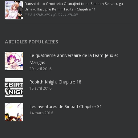
Danshi da to Omotteita Osanajimi to no Shinkon Seikatsu ga
2
Umaku Ikisugiru Ken ni Tsuite - Chapitre 11
0
IL Y A 4 SEMAINES 4 JOURS 11 HEURES
1
9
p
ARTICLES POPULAIRES
r
o
Le quatrième anniversaire de la team Jeux et
o
Mangas
ff
29 avril 2016
i
c
Rebirth Knight Chapitre 18
e
18 avril 2016
3
6
5
Les aventures de Sinbad Chapitre 31
p
14 mars 2016
r
o
w